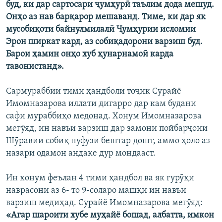
буд, ки дар сартосари ҷумҳурӣ таълим дода мешуд.
Онҳо аз нав барқарор мешаванд. Тиме, ки дар як
мусобиқоти байнулмилалӣ Ҷумҳурии исломии
Эрон ширкат кард, аз собиқадорони варзиш буд.
Барои ҳамин онҳо хуб ҳунарнамоӣ карда
тавонистанд».
Сармураббии тими ҳандболи тоҷик Сурайё
Имомназарова иллати дигарро дар кам будани
сафи мураббиҳо медонад. Хонум Имомназарова
мегӯяд, ин навъи варзиш дар замони пойбарҷоии
Шӯравии собиқ нуфузи бештар дошт, аммо ҳоло аз
назари одамон андаке дур мондааст.
Ин хонум феълан 4 тими ҳандбол ва як гурӯҳи
наврасони аз 6- то 9-соларо машқи ин навъи
варзиш медиҳад. Сурайё Имомназарова мегӯяд:
«Агар шароити хубе муҳайё бошад, албатта, имкон