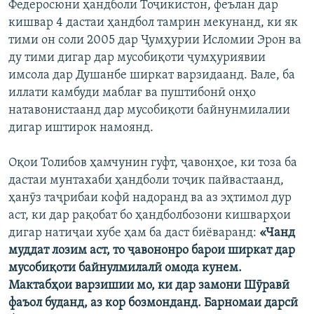
Федеросюни ҳандболи Тоҷикистон, феълан дар
ГУЗОРИШҲОИ РАДИОӢ
кишвар 4 дастаи ҳандбол тамрин мекунанд, ки як
Русский
тими он соли 2005 дар Ҷумҳурии Исломии Эрон ва
ду тими дигар дар мусобиқоти ҷумҳуриявии
ПАЙГИРӢ КУНЕД
имсола дар Душанбе ширкат варзидаанд. Вале, ба
иллати камбуди маблағ ва пуштибонӣ онҳо
натавонистаанд дар мусобиқоти байнунмилалии
дигар иштирок намоянд.
Ҳамаи сомонаҳои RFE/RL
Оқои Толибов ҳамчунин гуфт, ҷавонҳое, ки тоза ба
дастаи мунтахаби ҳандболи тоҷик пайвастаанд,
ҳанӯз таҷрибаи кофӣ надоранд ва аз эҳтимол дур
аст, ки дар рақобат бо ҳандболбозони кишварҳои
дигар натиҷаи хубе ҳам ба даст биёваранд:
«Чанд
муддат лозим аст, то ҷавононро барои ширкат дар
мусобиқоти байнулмилалӣ омода кунем.
Мактабҳои варзишии мо, ки дар замони Шӯравӣ
фаъол буданд, аз кор бозмонданд. Барномаи дарсӣ