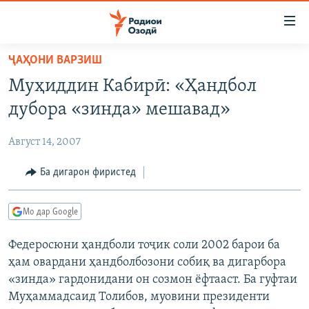
Пайвандҳои
дастрасӣ
Ҷаҳиш
ҶАҲОНИ ВАРЗИШ
ба
ГӮШАҲО
Муҳиддин Кабирӣ: «Ҳандбол
мояи
ГАПИ ОЗОД
СИЁСАТ
аслӣ
дубора «зинда» мешавад»
РӮЗГОРИ МУҲОҶИР
Ҷаҳиш
ИҚТИСОД
ба
Август 14, 2007
САЛОМ, ХОҲАР
ҶОМЕА
феҳристи
ТАҲҚИҚОТ
Ба дигарон фиристед
ҚАЗИЯИ "КРОКУС"
аслӣ
Ҷаҳиш
ҶАНГ ДАР УКРАИНА
ОСИЁИ МАРКАЗӢ
ба
Мо дар Google
НАЗАРИ МАРДУМ
ФАРҲАНГ
ҷустор
Федеросюни ҳандболи тоҷик соли 2002 барои ба
ЧАНДРАСОНАӢ
МЕҲМОНИ ОЗОДӢ
БЛОГИСТОН
ҳам овардани ҳандболбозони собиқ ва дигарбора
РӮЙХАТҲО
ВАРЗИШ
ОЗОДӢ ОНЛАЙН
ВИДЕО
«зинда» гардонидани он созмон ёфтааст. Ба гуфтаи
Муҳаммадсаид Толибов, муовини президенти
КИТОБҲОИ ОЗОДӢ
НИГОРИСТОН