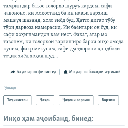
тамрин дар баъзе толорҳо шурӯъ кардем, сафи
ҷавононе, ки мехостанд ба ин навъи варзиш
машғул шаванд, хеле зиёд буд. Ҳатто дигар тӯбу
тӯри дарвоза намерасид. Ин баёнгари он буд, ки
сафи хоҳишмандон кам нест. Фақат, агар мо
тавонем, ки толорҳои варзиширо барои онҳо омода
кунем, фикр мекунам, сафи дӯстдорони ҳандболи
тоҷик зиёд хоҳад шуд...
Ба дигарон фиристед
Мо дар шабакаҳои иҷтимоӣ
Гӯшаҳо
Тоҷикистон
Ҷаҳон
Ҷаҳони варзиш
Варзиш
Инҳо ҳам аҷоибанд, бинед: