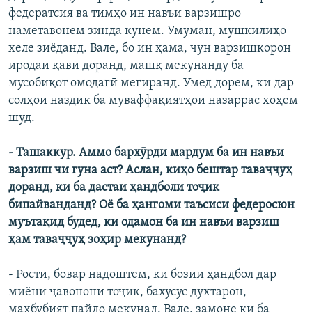
федератсия ва тимҳо ин навъи варзишро
наметавонем зинда кунем. Умуман, мушкилиҳо
хеле зиёданд. Вале, бо ин ҳама, чун варзишкорон
иродаи қавӣ доранд, машқ мекунанду ба
мусобиқот омодагӣ мегиранд. Умед дорем, ки дар
солҳои наздик ба муваффақиятҳои назаррас хоҳем
шуд.
- Ташаккур. Аммо бархӯрди мардум ба ин навъи
варзиш чи гуна аст? Аслан, киҳо бештар таваҷҷуҳ
доранд, ки ба дастаи ҳандболи тоҷик
бипайванданд? Оё ба ҳангоми таъсиси федеросюн
муътақид будед, ки одамон ба ин навъи варзиш
ҳам таваҷҷуҳ зоҳир мекунанд?
- Ростӣ, бовар надоштем, ки бозии ҳандбол дар
миёни ҷавонони тоҷик, бахусус духтарон,
маҳбубият пайдо мекунад. Вале, замоне ки ба