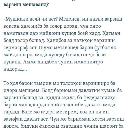
варзиш мешаванд?
-Мушкили аслӣ чи аст? Медонед, ин навъи варзиш
воқеан ҳам ниёз ба толор дорад, чун онро
наметавон дар майдони кушод бозӣ кард. Ҳатман
бояд толор бошад. Ҳандбол аз навъҳои варзиши
сермасраф аст. Шумо метавонед барои футбол як
майдончаро омода кунеду бачаҳо онҷо бозӣ
кунанд. Аммо ҳандбол чунин имкониятро
надорад...
То ҳол барои тамрин мо толорҳои варзиширо ба
иҷора мегирем. Бояд барномаи давлатии кумак ба
варзиш бошад ва, ҳадди ақалл, ба федератсияҳо
барои машқ кардан ҷой аз ҷониби давлат омода
гардад. Вале мо иҷора мегирем, ҳол он ки ин
вазифаи давлат аст. Чун мо барномаи хосси варзиш
дорем, бидуни фароҳам овардани чунин шароит ба