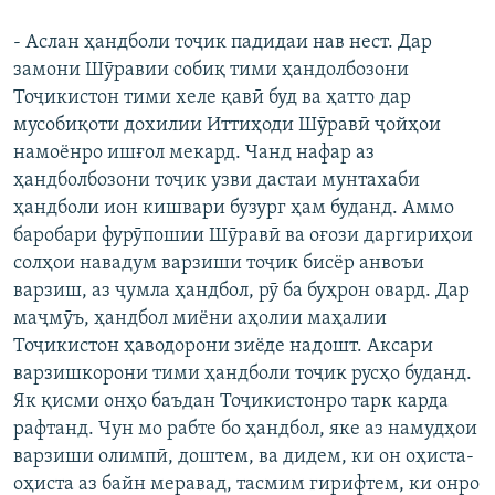
- Аслан ҳандболи тоҷик падидаи нав нест. Дар
замони Шӯравии собиқ тими ҳандолбозони
Тоҷикистон тими хеле қавӣ буд ва ҳатто дар
мусобиқоти дохилии Иттиҳоди Шӯравӣ ҷойҳои
намоёнро ишғол мекард. Чанд нафар аз
ҳандболбозони тоҷик узви дастаи мунтахаби
ҳандболи ион кишвари бузург ҳам буданд. Аммо
баробари фурӯпошии Шӯравӣ ва оғози даргириҳои
солҳои навадум варзиши тоҷик бисёр анвоъи
варзиш, аз ҷумла ҳандбол, рӯ ба буҳрон овард. Дар
маҷмӯъ, ҳандбол миёни аҳолии маҳалии
Тоҷикистон ҳаводорони зиёде надошт. Аксари
варзишкорони тими ҳандболи тоҷик русҳо буданд.
Як қисми онҳо баъдан Тоҷикистонро тарк карда
рафтанд. Чун мо рабте бо ҳандбол, яке аз намудҳои
варзиши олимпӣ, доштем, ва дидем, ки он оҳиста-
оҳиста аз байн меравад, тасмим гирифтем, ки онро