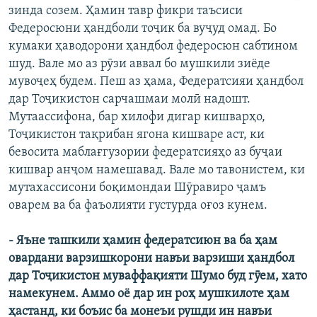
зинда созем. Ҳамин тавр фикри таъсиси
Федеросюни ҳандболи тоҷик ба вуҷуд омад. Бо
кумаки ҳаводорони ҳандбол федеросюн сабтином
шуд. Вале мо аз рӯзи аввал бо мушкили зиёде
мувоҷеҳ будем. Пеш аз ҳама, Федератсияи ҳандбол
дар Тоҷикистон сарчашмаи молӣ надошт.
Мутаассифона, бар хилофи дигар кишварҳо,
Тоҷикистон тақрибан ягона кишваре аст, ки
бевосита маблағгузории федератсияҳо аз буҷаи
кишвар анҷом намешавад. Вале мо тавонистем, ки
мутахассисони боқимондаи Шӯравиро ҷамъ
оварем ва ба фаъолияти густурда оғоз кунем.
- Яъне ташкили ҳамин федератсиюн ва ба ҳам
овардани варзишкорони навъи варзиши ҳандбол
дар Тоҷикистон муваффақияти Шумо буд гӯем, хато
намекунем. Аммо оё дар ин роҳ мушкилоте ҳам
ҳастанд, ки боъис ба монеъи рушди ин навъи