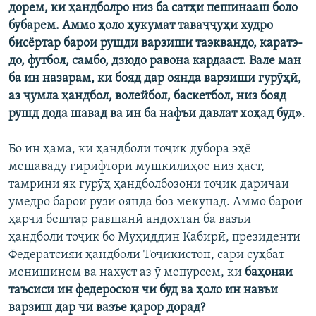
дорем, ки ҳандболро низ ба сатҳи пешинааш боло
бубарем. Аммо ҳоло ҳукумат таваҷҷуҳи худро
бисёртар барои рушди варзиши таэквандо, каратэ-
до, футбол, самбо, дзюдо равона кардааст. Вале ман
ба ин назарам, ки бояд дар оянда варзиши гурӯҳӣ,
аз ҷумла ҳандбол, волейбол, баскетбол, низ бояд
рушд дода шавад ва ин ба нафъи давлат хоҳад буд»
.
Бо ин ҳама, ки ҳандболи тоҷик дубора эҳё
мешаваду гирифтори мушкилиҳое низ ҳаст,
тамрини як гурӯҳ ҳандболбозони тоҷик даричаи
умедро барои рӯзи оянда боз мекунад. Аммо барои
ҳарчи бештар равшанӣ андохтан ба вазъи
ҳандболи тоҷик бо Муҳиддин Кабирӣ, президенти
Федератсияи ҳандболи Тоҷикистон, сари суҳбат
менишинем ва нахуст аз ӯ мепурсем, ки
баҳонаи
таъсиси ин федеросюн чи буд ва ҳоло ин навъи
варзиш дар чи вазъе қарор дорад?