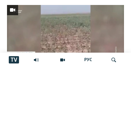
TV
РУС
Пахтакорони Фархор аз тақсими об
шикоят доранд
Ҷустуҷӯ