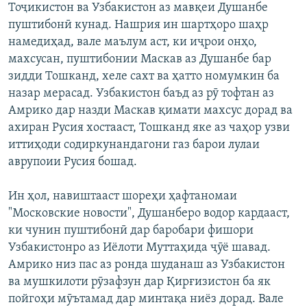
Тоҷикистон ва Узбакистон аз мавқеи Душанбе
пуштибонӣ кунад. Нашрия ин шартҳоро шаҳр
намедиҳад, вале маълум аст, ки иҷрои онҳо,
махсусан, пуштибонии Маскав аз Душанбе бар
зидди Тошканд, хеле сахт ва ҳатто номумкин ба
назар мерасад. Узбакистон баъд аз рӯ тофтан аз
Амрико дар назди Маскав қимати махсус дорад ва
ахиран Русия хостааст, Тошканд яке аз чаҳор узви
иттиҳоди содиркунандагони газ барои лулаи
аврупоии Русия бошад.
Ин ҳол, навиштааст шореҳи ҳафтаномаи
"Московские новости", Душанберо водор кардааст,
ки чунин пуштибонӣ дар баробари фишори
Узбакистонро аз Иёлоти Муттаҳида ҷӯё шавад.
Амрико низ пас аз ронда шуданаш аз Узбакистон
ва мушкилоти рӯзафзун дар Қирғизистон ба як
пойгоҳи мӯътамад дар минтақа ниёз дорад. Вале