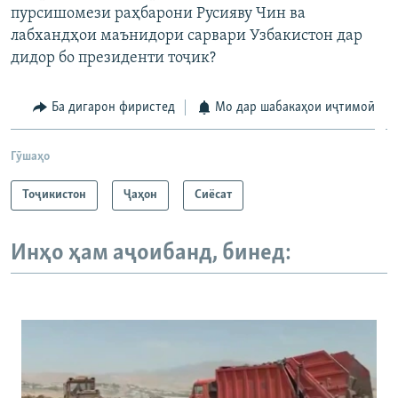
пурсишомези раҳбарони Русияву Чин ва
лабхандҳои маънидори сарвари Узбакистон дар
дидор бо президенти тоҷик?
Ба дигарон фиристед
Мо дар шабакаҳои иҷтимоӣ
Гӯшаҳо
Тоҷикистон
Ҷаҳон
Сиёсат
Инҳо ҳам аҷоибанд, бинед: