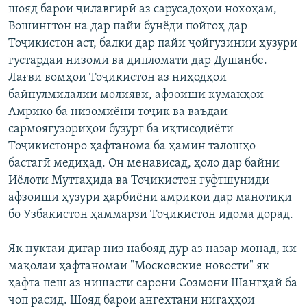
шояд барои ҷилавгирӣ аз сарусадоҳои нохоҳам,
Вошингтон на дар пайи бунёди пойгоҳ дар
Тоҷикистон аст, балки дар пайи ҷойгузинии ҳузури
густардаи низомӣ ва дипломатӣ дар Душанбе.
Лағви вомҳои Тоҷикистон аз ниҳодҳои
байнулмилалии молиявӣ, афзоиши кӯмакҳои
Амрико ба низомиёни тоҷик ва ваъдаи
сармоягузориҳои бузург ба иқтисодиёти
Тоҷикистонро ҳафтанома ба ҳамин талошҳо
бастагӣ медиҳад. Он менависад, ҳоло дар байни
Иёлоти Муттаҳида ва Тоҷикистон гуфтшуниди
афзоиши ҳузури ҳарбиёни амрикоӣ дар манотиқи
бо Узбакистон ҳаммарзи Тоҷикистон идома дорад.
Як нуктаи дигар низ набояд дур аз назар монад, ки
мақолаи ҳафтаномаи "Московские новости" як
ҳафта пеш аз нишасти сарони Созмони Шангҳай ба
чоп расид. Шояд барои ангехтани нигаҳҳои