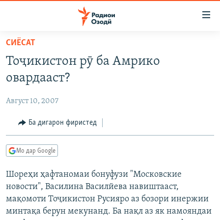
Пайвандҳои
дастрасӣ
Ҷаҳиш
СИЁСАТ
ба
ГӮШАҲО
Тоҷикистон рӯ ба Амрико
мояи
ГАПИ ОЗОД
СИЁСАТ
аслӣ
овардааст?
РӮЗГОРИ МУҲОҶИР
Ҷаҳиш
ИҚТИСОД
ба
Август 10, 2007
САЛОМ, ХОҲАР
ҶОМЕА
феҳристи
ТАҲҚИҚОТ
Ба дигарон фиристед
ҚАЗИЯИ "КРОКУС"
аслӣ
Ҷаҳиш
ҶАНГ ДАР УКРАИНА
ОСИЁИ МАРКАЗӢ
ба
Мо дар Google
НАЗАРИ МАРДУМ
ФАРҲАНГ
ҷустор
Шореҳи ҳафтаномаи бонуфузи "Московские
ЧАНДРАСОНАӢ
МЕҲМОНИ ОЗОДӢ
БЛОГИСТОН
новости", Василина Василйева навиштааст,
РӮЙХАТҲО
ВАРЗИШ
ОЗОДӢ ОНЛАЙН
ВИДЕО
мақомоти Тоҷикистон Русияро аз бозори инержии
минтақа берун мекунанд. Ба нақл аз як намояндаи
КИТОБҲОИ ОЗОДӢ
НИГОРИСТОН