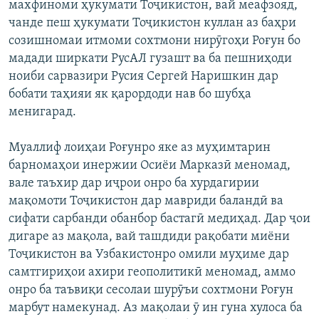
махфиноми ҳукумати Тоҷикистон, вай меафзояд,
ГУЗОРИШҲОИ РАДИОӢ
чанде пеш ҳукумати Тоҷикистон куллан аз баҳри
Русский
созишномаи итмоми сохтмони нирӯгоҳи Роғун бо
мадади ширкати РусАЛ гузашт ва ба пешниҳоди
ПАЙГИРӢ КУНЕД
ноиби сарвазири Русия Сергей Наришкин дар
бобати таҳияи як қарордоди нав бо шубҳа
менигарад.
Муаллиф лоиҳаи Роғунро яке аз муҳимтарин
Ҳамаи сомонаҳои RFE/RL
барномаҳои инержии Осиёи Марказӣ меномад,
вале таъхир дар иҷрои онро ба хурдагирии
мақомоти Тоҷикистон дар мавриди баландӣ ва
сифати сарбанди обанбор бастагӣ медиҳад. Дар ҷои
дигаре аз мақола, вай ташдиди рақобати миёни
Тоҷикистон ва Узбакистонро омили муҳиме дар
самтгириҳои ахири геополитикӣ меномад, аммо
онро ба таъвиқи сесолаи шурӯъи сохтмони Роғун
марбут намекунад. Аз мақолаи ӯ ин гуна хулоса ба