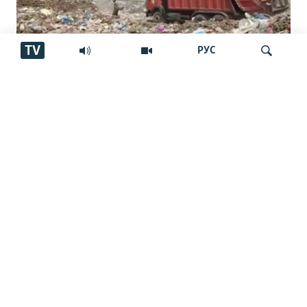
TV
РУС
Ширкати чиниро барои коркарди
Ҷустуҷӯ
партовҳо ба Тоҷикистон меоранд