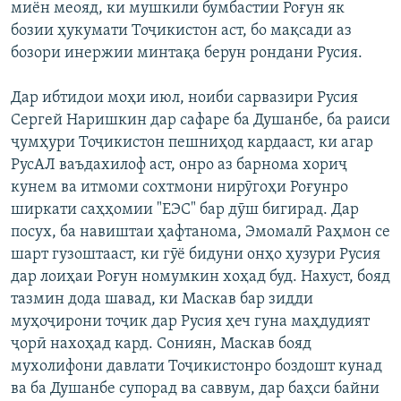
миён меояд, ки мушкили бумбастии Роғун як
бозии ҳукумати Тоҷикистон аст, бо мақсади аз
бозори инержии минтақа берун рондани Русия.
Дар ибтидои моҳи июл, ноиби сарвазири Русия
Сергей Наришкин дар сафаре ба Душанбе, ба раиси
ҷумҳури Тоҷикистон пешниҳод кардааст, ки агар
РусАЛ ваъдахилоф аст, онро аз барнома хориҷ
кунем ва итмоми сохтмони нирӯгоҳи Роғунро
ширкати саҳҳомии "ЕЭС" бар дӯш бигирад. Дар
посух, ба навиштаи ҳафтанома, Эмомалӣ Раҳмон се
шарт гузоштааст, ки гӯё бидуни онҳо ҳузури Русия
дар лоиҳаи Роғун номумкин хоҳад буд. Нахуст, бояд
тазмин дода шавад, ки Маскав бар зидди
муҳоҷирони тоҷик дар Русия ҳеч гуна маҳдудият
ҷорӣ нахоҳад кард. Сониян, Маскав бояд
мухолифони давлати Тоҷикистонро боздошт кунад
ва ба Душанбе супорад ва саввум, дар баҳси байни