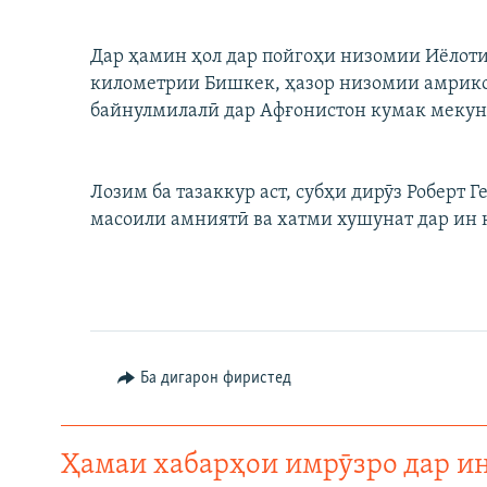
ГУЗОРИШҲОИ РАДИОӢ
Дар ҳамин ҳол дар пойгоҳи низомии Иёлоти
километрии Бишкек, ҳазор низомии амрико
байнулмилалӣ дар Афғонистон кумак мекун
Лозим ба тазаккур аст, субҳи дирӯз Роберт 
масоили амниятӣ ва хатми хушунат дар ин 
Ба дигарон фиристед
Ҳамаи хабарҳои имрӯзро дар и