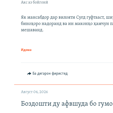
Акс аз бойгонӣ
Як мансабдор дар вилояти Суғд гуфтааст, 
биноҳоро надоранд ва ин маконҳо ҳамчун п
мешаванд.
Идома
Ба дигарон фиристед
Август 06, 2026
Боздошти ду афвшуда бо гумо