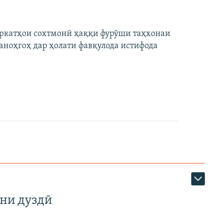
ширкатҳои сохтмонӣ ҳаққи фурӯши таҳхонаи
аноҳгоҳ дар ҳолати фавқулода истифода
ни дуздӣ