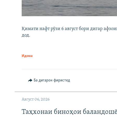
Қимати нафт рӯзи 6 август бори дигар афзои
дод.
Идома
Ба дигарон фиристед
Август 06, 2026
Таҳхонаи биноҳои баландошё