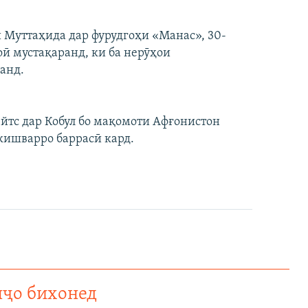
 Муттаҳида дар фурудгоҳи «Манас», 30-
ӣ мустақаранд, ки ба нерӯҳои
анд.
Гейтс дар Кобул бо мақомоти Афғонистон
кишварро баррасӣ кард.
нҷо бихонед