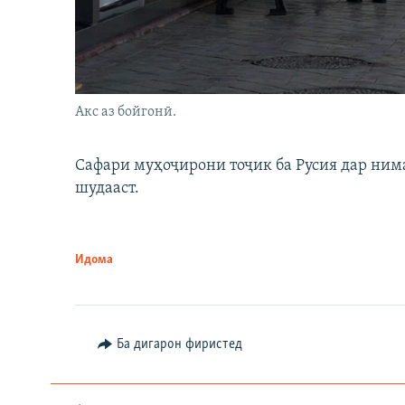
Акс аз бойгонӣ.
Сафари муҳоҷирони тоҷик ба Русия дар нима
шудааст.
Идома
Ба дигарон фиристед