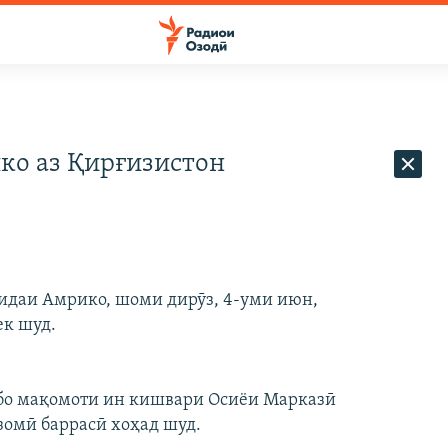
ко аз Қирғизистон
ҳидаи Амрико, шоми дирӯз, 4-уми июн,
к шуд.
ӯ бо мақомоти ин кишвари Осиёи Марказӣ
зомӣ баррасӣ хоҳад шуд.