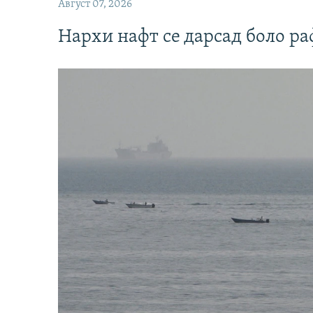
Август 07, 2026
Нархи нафт се дарсад боло ра