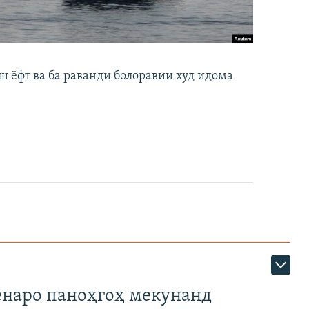
ш ёфт ва ба раванди болоравии худ идома
наро паноҳгоҳ мекунанд