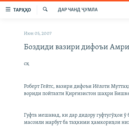
Пайвандҳои
ДАР ЧАНД ҶУМЛА
ТАРҲҲО
дастрасӣ
Ҷустуҷӯ
Ҷаҳиш
ГӮШАҲО
ба
Июн 05, 2007
ГАПИ ОЗОД
СИЁСАТ
мояи
аслӣ
Боздиди вазири дифоъи Амри
РӮЗГОРИ МУҲОҶИР
ИҚТИСОД
Ҷаҳиш
САЛОМ, ХОҲАР
ҶОМЕА
ба
сқ
феҳристи
ТАҲҚИҚОТ
ҚАЗИЯИ "КРОКУС"
аслӣ
ҶАНГ ДАР УКРАИНА
ОСИЁИ МАРКАЗӢ
Ҷаҳиш
Роберт Гейтс, вазири дифоъи Иёлоти Мутта
ба
НАЗАРИ МАРДУМ
ФАРҲАНГ
вориди пойтахти Қирғизистон шаҳри Бишке
ҷустор
ЧАНДРАСОНАӢ
МЕҲМОНИ ОЗОДӢ
БЛОГИСТОН
РӮЙХАТҲО
ВАРЗИШ
ОЗОДӢ ОНЛАЙН
ВИДЕО
Гуфта мешавад, ки дар дидору гуфтугӯҳои 
КИТОБҲОИ ОЗОДӢ
НИГОРИСТОН
масоили марбут ба таҳкими ҳамкориҳои ни