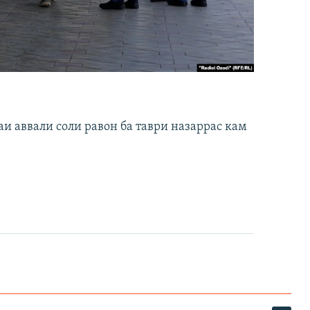
и аввали соли равон ба таври назаррас кам