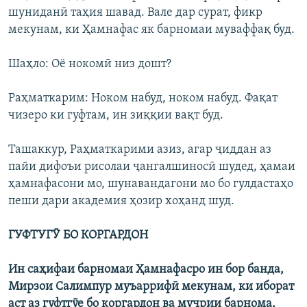
шуниданӣ таҳия шавад. Вале дар сурат, фикр
мекунам, ки Ҳамнафас як барномаи муваффақ буд.
Шаҳло: Оё нокомӣ низ дошт?
Раҳматкарим: Ноком набуд, ноком набуд. Фақат
чизеро ки гуфтам, ин зиққии вақт буд.
Ташаккур, Раҳматкарими азиз, агар ҷиддан аз
пайи дифоъи рисолаи ҷангалшиносӣ шудед, ҳамаи
ҳамнафасони мо, шунавандагони мо бо гулдастаҳо
пеши дари академия ҳозир хоҳанд шуд.
ГУФТУГӮ БО КОРГАРДОН
Ин саҳифаи барномаи Ҳамнафасро ин бор банда,
Мирзои Салимпур муъаррифӣ мекунам, ки иборат
аст аз гуфтгӯе бо коргардон ва муҷрии барнома,