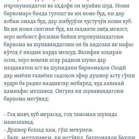
иҷрокунандагон ва аҳдофи он муайян шуд. Номи
барномаро банда гузошт ва ин номе буд, ки дар
хобам омада буд, дар шабурӯзи ҷустуҷӯи номи хуб.
Ва ин номи сангине буд, ки заҳмати зиёд мехост,
зеро мебоист фосилаи байни иҷрокунандагони
барнома ва шунавандагони он ба андозаи як нафас
кӯтоҳ ё наздик карда мешуд. Вазифаи зоҳиран
осон, зеро воқеан агар радиои шумо дар
наздикатон аст ва шунидани барномаҳои Озодӣ
дар миёни ғалаёни садоҳои эфир душвор асту гӯши
худро ба радио наздиктар мебаред, худ аллакай
ҳамнафас мешавед. Онгуна ки шунавандагони
барнома мегӯянд:
- Гоҳ мавҷ хуб мерасад, гоҳ тамоман шунида
намешавад.
- Душвор бошад ҳам, гӯш мекунем.
- Бале, мешунавем, ки мегӯянд, барномаҳои Бахши