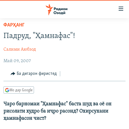
Пайвандҳои
дастрасӣ
Ҷаҳиш
ФАРҲАНГ
ба
ГӮШАҲО
Падруд, "Ҳамнафас"!
мояи
ГАПИ ОЗОД
СИЁСАТ
аслӣ
Салими Аюбзод
РӮЗГОРИ МУҲОҶИР
Ҷаҳиш
ИҚТИСОД
ба
Май 09, 2007
САЛОМ, ХОҲАР
ҶОМЕА
феҳристи
ТАҲҚИҚОТ
ҚАЗИЯИ "КРОКУС"
аслӣ
Ба дигарон фиристед
Ҷаҳиш
ҶАНГ ДАР УКРАИНА
ОСИЁИ МАРКАЗӢ
ба
Мо дар Google
НАЗАРИ МАРДУМ
ФАРҲАНГ
ҷустор
ЧАНДРАСОНАӢ
МЕҲМОНИ ОЗОДӢ
БЛОГИСТОН
Чаро барномаи "Ҳамнафас" баста шуд ва оё он
рисолати худро ба иҷро расонд? Охирсухани
РӮЙХАТҲО
ВАРЗИШ
ОЗОДӢ ОНЛАЙН
ВИДЕО
ҳамнафасон чист?
КИТОБҲОИ ОЗОДӢ
НИГОРИСТОН