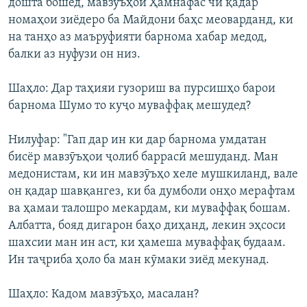
дошта бошед, мавзӯъҳои Ҳамнафас чӣ қадар
номаҳои зиёдеро ба Майдони баҳс меоварданд, ки
на танҳо аз маъруфияти барнома хабар медод,
балки аз нуфузи он низ.
Шаҳло: Дар таҳияи гузориш ва пурсишҳо барои
барнома Шумо то куҷо муваффақ мешудед?
Нилуфар: "Гап дар ин ки дар барнома умдатан
бисёр мавзӯъҳои ҷолиб баррасӣ мешуданд. Ман
медонистам, ки ин мавзӯъҳо хеле мушкиланд, вале
он қадар шавқангез, ки ба думболи онҳо мерафтам
ва ҳамаи талошро мекардам, ки муваффақ бошам.
Албатта, бояд дигарон баҳо диҳанд, лекин эҳсоси
шахсии ман ин аст, ки ҳамеша муваффақ будаам.
Ин таҷриба ҳоло ба ман кӯмаки зиёд мекунад.
Шаҳло: Кадом мавзӯъҳо, масалан?