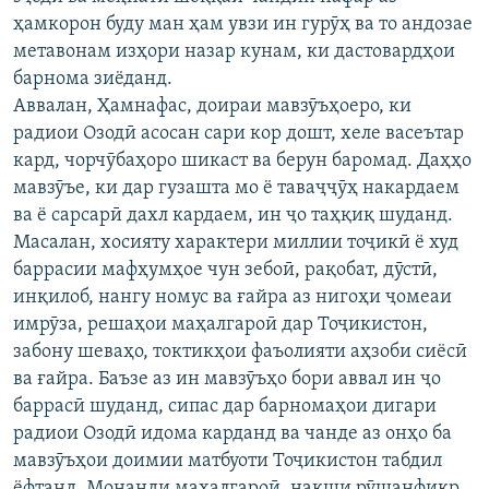
ҳамкорон буду ман ҳам увзи ин гурӯҳ ва то андозае
метавонам изҳори назар кунам, ки дастовардҳои
барнома зиёданд.
Аввалан, Ҳамнафас, доираи мавзӯъҳоеро, ки
радиои Озодӣ асосан сари кор дошт, хеле васеътар
кард, чорчӯбаҳоро шикаст ва берун баромад. Даҳҳо
мавзӯъе, ки дар гузашта мо ё таваҷҷӯҳ накардаем
ва ё сарсарӣ дахл кардаем, ин ҷо таҳқиқ шуданд.
Масалан, хосияту характери миллии тоҷикӣ ё худ
баррасии мафҳумҳое чун зебоӣ, рақобат, дӯстӣ,
инқилоб, нангу номус ва ғайра аз нигоҳи ҷомеаи
имрӯза, решаҳои маҳалгароӣ дар Тоҷикистон,
забону шеваҳо, токтикҳои фаъолияти аҳзоби сиёсӣ
ва ғайра. Баъзе аз ин мавзӯъҳо бори аввал ин ҷо
баррасӣ шуданд, сипас дар барномаҳои дигари
радиои Озодӣ идома карданд ва чанде аз онҳо ба
мавзӯъҳои доимии матбуоти Тоҷикистон табдил
ёфтанд. Монанди маҳалгароӣ, нақши рӯшанфикр