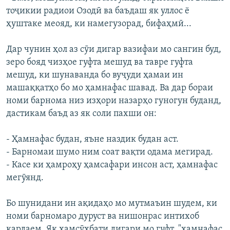
тоҷикии радиои Озодӣ ва баъдаш як уллос ё
ҳуштаке меояд, ки намегузорад, бифаҳмӣ...
Дар чунин ҳол аз сӯи дигар вазифаи мо сангин буд,
зеро бояд чизҳое гуфта мешуд ва тавре гуфта
мешуд, ки шунаванда бо вуҷуди ҳамаи ин
машаққатҳо бо мо ҳамнафас шавад. Ва дар бораи
номи барнома низ изҳори назарҳо гуногун буданд,
дастикам баъд аз як соли пахши он:
- Ҳамнафас будан, яъне наздик будан аст.
- Барномаи шумо ним соат вақти одама мегирад.
- Касе ки ҳамроҳу ҳамсафари инсон аст, ҳамнафас
мегӯянд.
Бо шунидани ин ақидаҳо мо мутмаъин шудем, ки
номи барномаро дуруст ва нишонрас интихоб
кардаем. Як ҳамсӯҳбати дигари мо гуфт, "ҳамнафас