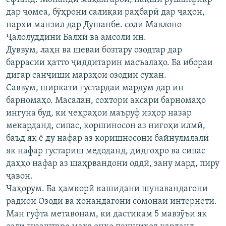
дар ҷомеа, бӯҳрони салиқаи раҳбарӣ дар ҷаҳон,
нархи манзил дар Душанбе. соли Мавлоно
Ҷалолуддини Балхӣ ва амсоли ин.
Дуввум, лаҳн ва шеваи бозтару озодтар дар
баррасии ҳатто ҷиддитарин масъалаҳо. Ба ибораи
дигар санҷиши марзҳои озодии сухан.
Саввум, ширкати густардаи мардум дар ин
барномаҳо. Масалан, сохтори аксари барномаҳо
ингуна буд, ки чеҳраҳои маъруф изҳор назар
мекарданд, сипас, коршиносон аз нигоҳи илмӣ,
баъд як ё ду нафар аз коришносони байнулмлалӣ
як нафар густариш медоданд, дидгоҳро ва сипас
даҳҳо нафар аз шаҳрвандони оддӣ, зану мард, пиру
ҷавон.
Чаҳорум. Ба ҳамкорӣ кашидани шунавандагони
радиои Озодӣ ва хонандагони сомонаи интернетӣ.
Ман гуфта метавонам, ки дастикам 5 мавзӯъи як