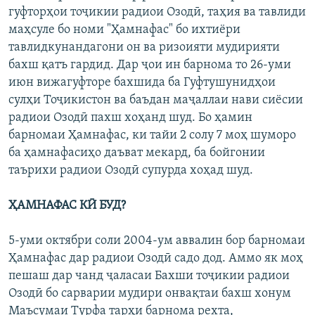
гуфторҳои тоҷикии радиои Озодӣ, таҳия ва тавлиди
маҳсуле бо номи "Ҳамнафас" бо ихтиёри
тавлидкунандагони он ва ризоияти мудирияти
бахш қатъ гардид. Дар ҷои ин барнома то 26-уми
июн вижагуфторе бахшида ба Гуфтушунидҳои
сулҳи Тоҷикистон ва баъдан маҷаллаи нави сиёсии
радиои Озодӣ пахш хоҳанд шуд. Бо ҳамин
барномаи Ҳамнафас, ки тайи 2 солу 7 моҳ шуморо
ба ҳамнафасиҳо даъват мекард, ба бойгонии
таърихи радиои Озодӣ супурда хоҳад шуд.
ҲАМНАФАС КӢ БУД?
5-уми октябри соли 2004-ум аввалин бор барномаи
Ҳамнафас дар радиои Озодӣ садо дод. Аммо як моҳ
пешаш дар чанд ҷаласаи Бахши тоҷикии радиои
Озодӣ бо сарварии мудири онвақтаи бахш хонум
Маъсумаи Турфа тарҳи барнома рехта,