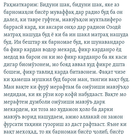
Раҳматкарим: Бидуни шак, бидуни шак, яке аз
барномаҳои бисёр муваффақ дар радио буд ба он
далел, ки тавре гуфтем, мавзӯъҳои мухталиферо
баррасӣ кард, ки аксари онҳо дар радиои Озодӣ
матраҳ нашуда буд ё ки ба ин шакл матраҳ нашуда
буд. Ин бештар як барномае буд, ки шунавандаро
ба фикр кардан водор мекард, фикр карданро ёд
медод ва барои он ки мо фикр карданро ба як каси
дигар биомӯзонем, мо бояд аввал худ фикре дшта
бошем, фикр тавлид карда битавонем. Фақат чизе
ки ҳамеша мушкил буд барои ман, тангии вақт буд.
Ман вақте ки фурӯ мерафтам ба омӯзиши мавзӯъҳо
медидам, ки як рӯзи кор кофӣ набудааст. Вақте мо
мерафтем думболи омӯзиши мавзӯъ дарк
мекардем, ки тоза мо худамон ҳоло ба дарки
мавзӯъ ворид нашудаем, аммо аллакай он замон
фурсати таҳияи гузориш аз даст рафтааст. Яъне ки
вақт мехоҳад, то як барномаи бисёр ҷолиб, бисёр