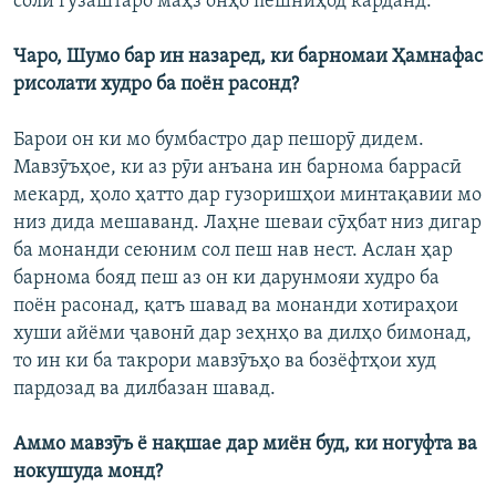
соли гузаштаро маҳз онҳо пешниҳод карданд.
Чаро, Шумо бар ин назаред, ки барномаи Ҳамнафас
рисолати худро ба поён расонд?
Барои он ки мо бумбастро дар пешорӯ дидем.
Мавзӯъҳое, ки аз рӯи анъана ин барнома баррасӣ
мекард, ҳоло ҳатто дар гузоришҳои минтақавии мо
низ дида мешаванд. Лаҳне шеваи сӯҳбат низ дигар
ба монанди сеюним сол пеш нав нест. Аслан ҳар
барнома бояд пеш аз он ки дарунмояи худро ба
поён расонад, қатъ шавад ва монанди хотираҳои
хуши айёми ҷавонӣ дар зеҳнҳо ва дилҳо бимонад,
то ин ки ба такрори мавзӯъҳо ва бозёфтҳои худ
пардозад ва дилбазан шавад.
Аммо мавзӯъ ё нақшае дар миён буд, ки ногуфта ва
нокушуда монд?