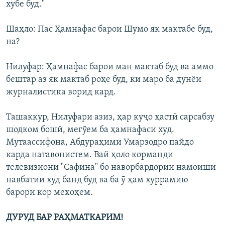
хубе буд."
Шаҳло: Пас Ҳамнафас барои Шумо як мактабе буд,
на?
Нилуфар: Ҳамнафас барои ман мактаб буд ва аммо
бештар аз як мактаб роҳе буд, ки маро ба дунёи
журналистика ворид кард.
Ташаккур, Нилуфари азиз, ҳар куҷо ҳастӣ сарсабзу
шодком бошӣ, мегӯем ба ҳамнафаси худ.
Мутаассифона, Абдураҳими Умарзодро пайдо
карда натавонистем. Вай ҳоло корманди
телевизиони "Сафина" бо наворбардории намоиши
навбатии худ банд буд ва ба ӯ ҳам хуррамию
барори кор мехоҳем.
ДУРУД БАР РАҲМАТКАРИМ!