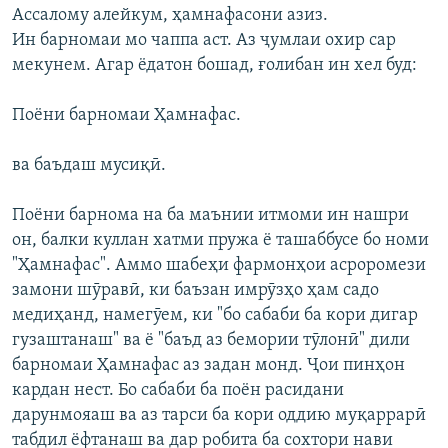
Ассалому алейкум, ҳамнафасони азиз.
ГУЗОРИШҲОИ РАДИОӢ
Русский
Ин барномаи мо чаппа аст. Аз ҷумлаи охир сар
мекунем. Агар ёдатон бошад, ғолибан ин хел буд:
ПАЙГИРӢ КУНЕД
Поёни барномаи Ҳамнафас.
ва баъдаш мусиқӣ.
Поёни барнома на ба маънии итмоми ин нашри
Ҳамаи сомонаҳои RFE/RL
он, балки куллан хатми пружа ё ташаббусе бо номи
"Ҳамнафас". Аммо шабеҳи фармонҳои асроромези
замони шӯравӣ, ки баъзан имрӯзҳо ҳам садо
медиҳанд, намегӯем, ки "бо сабаби ба кори дигар
гузаштанаш" ва ё "баъд аз бемории тӯлонӣ" дили
барномаи Ҳамнафас аз задан монд. Ҷои пинҳон
кардан нест. Бо сабаби ба поён расидани
дарунмояаш ва аз тарси ба кори оддию муқаррарӣ
табдил ёфтанаш ва дар робита ба сохтори нави