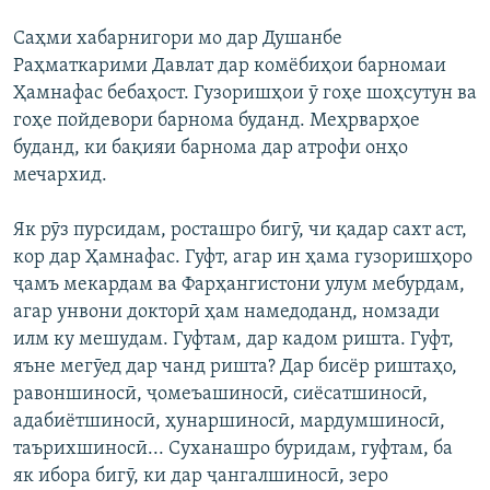
Саҳми хабарнигори мо дар Душанбе
Раҳматкарими Давлат дар комёбиҳои барномаи
Ҳамнафас бебаҳост. Гузоришҳои ӯ гоҳе шоҳсутун ва
гоҳе пойдевори барнома буданд. Меҳрварҳое
буданд, ки бақияи барнома дар атрофи онҳо
мечархид.
Як рӯз пурсидам, росташро бигӯ, чи қадар сахт аст,
кор дар Ҳамнафас. Гуфт, агар ин ҳама гузоришҳоро
ҷамъ мекардам ва Фарҳангистони улум мебурдам,
агар унвони докторӣ ҳам намедоданд, номзади
илм ку мешудам. Гуфтам, дар кадом ришта. Гуфт,
яъне мегӯед дар чанд ришта? Дар бисёр риштаҳо,
равоншиносӣ, ҷомеъашиносӣ, сиёсатшиносӣ,
адабиётшиносӣ, ҳунаршиносӣ, мардумшиносӣ,
таърихшиносӣ... Суханашро буридам, гуфтам, ба
як ибора бигӯ, ки дар ҷангалшиносӣ, зеро