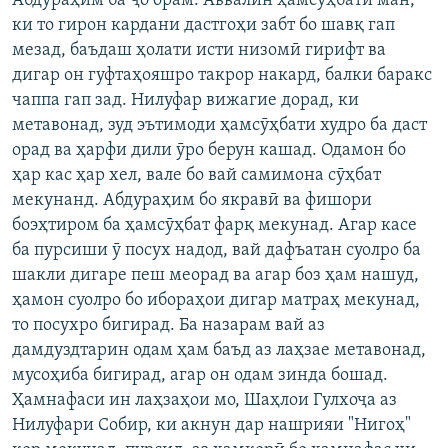
Абдураҳим ба ҷо орам. Аввалин ҳамсӯҳбати ман,
ки то гирон кардани дастгоҳи забт бо шавқ гап
мезад, баъдаш ҳолати исти низомӣ гирифт ва
дигар он гуфтаҳояшро такрор накард, балки баракс
чаппа гап зад. Нилуфар вижагие дорад, ки
метавонад, зуд эътимоди ҳамсӯҳбати худро ба даст
орад ва ҳарфи дили ӯро берун кашад. Одамон бо
ҳар кас ҳар хел, вале бо вай самимона сӯҳбат
мекунанд. Абдураҳим бо якравӣ ва фишори
боэҳтиром ба ҳамсӯҳбат фарқ мекунад. Агар касе
ба пурсиши ӯ посух надод, вай дафъатан суолро ба
шакли дигаре пеш меорад ва агар боз ҳам нашуд,
ҳамон суолро бо ибораҳои дигар матраҳ мекунад,
то посухро бигирад. Ба назарам вай аз
дамдуздтарин одам ҳам баъд аз лаҳзае метавонад,
мусоҳиба бигирад, агар он одам зинда бошад.
Ҳамнафаси ин лаҳзаҳои мо, Шаҳлои Гулхоҷа аз
Нилуфари Собир, ки акнун дар нашрияи "Нигоҳ"