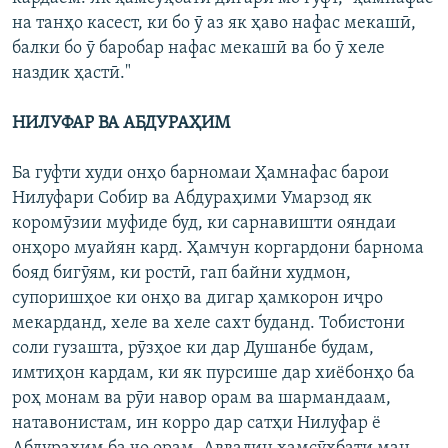
на танҳо касест, ки бо ӯ аз як ҳаво нафас мекашӣ,
балки бо ӯ баробар нафас мекашӣ ва бо ӯ хеле
наздик ҳастӣ."
НИЛУФАР ВА АБДУРАҲИМ
Ба гуфти худи онҳо барномаи Ҳамнафас барои
Нилуфари Собир ва Абдураҳими Умарзод як
коромӯзии муфиде буд, ки сарнавишти ояндаи
онҳоро муайян кард. Ҳамчун коргардони барнома
бояд бигӯям, ки ростӣ, гап байни худмон,
супоришҳое ки онҳо ва дигар ҳамкорон иҷро
мекарданд, хеле ва хеле сахт буданд. Тобистони
соли гузашта, рӯзҳое ки дар Душанбе будам,
имтиҳон кардам, ки як пурсише дар хиёбонҳо ба
роҳ монам ва рӯи навор орам ва шармандаам,
натавонистам, ин корро дар сатҳи Нилуфар ё