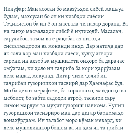
Нилуфар: Ман асосан бо мавзӯъҳои сиёсӣ машғул
будам, махсусан бо он ки ҳизбҳои сиёсии
Тоҷикистон ба ин ё он масъала чӣ назар доранд. Ва
на танҳо масъалаҳои сиёсӣ ё иқтисодӣ. Масалан,
сарулибос, таъом ва ё рақобат аз нигоҳи
сиёсатмадорон ва монанди инҳо. Дар натиҷа дар
як соли кор ман ҳизбҳои сиёсӣ, хулқу атвори
сарони ин аҳзоб ва мушкилоти онҳоро ба дараҷае
омӯхтам, ки ҳоло ин таҷриба ба кори ҳаррӯзаам
хеле мадад мекунад. Дигар чизи ҷолиб ин
таҷрибаи гузоришҳои тасвирӣ дар Ҳамнафас буд.
Мо ба деҳот мерафтем, ба корхонаҳо, майдонҳо ва
мебоист, бо забти садоҳои атроф, тасвири сару
симои мардум ва муҳит гузориш нависем. Чунин
гузоришҳои тасивриро ман дар дигар барномаҳо
вонахӯрдаам. Ин талабот моро кӯмак мекард, ки
хеле мушоҳидакор бошем ва ин ҳам як таҷрибаи