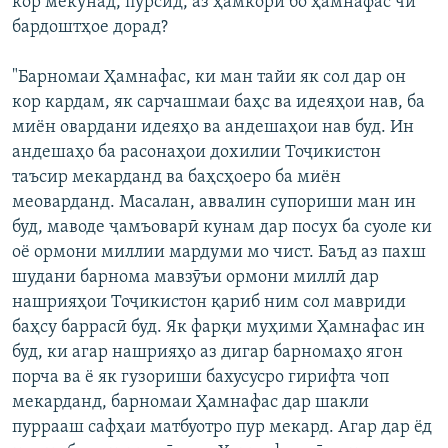
кор мекунад, пурсид, аз ҳамкорӣ бо ҳамнафас чи
бардоштҳое дорад?
"Барномаи Ҳамнафас, ки ман тайи як сол дар он
кор кардам, як сарчашмаи баҳс ва идеяҳои нав, ба
миён овардани идеяҳо ва андешаҳои нав буд. Ин
андешаҳо ба расонаҳои дохилии Тоҷикистон
таъсир мекарданд ва баҳсҳоеро ба миён
меоварданд. Масалан, аввалин супориши ман ин
буд, маводе ҷамъоварӣ кунам дар посух ба суоле ки
оё ормони миллии мардуми мо чист. Баъд аз пахш
шудани барнома мавзӯъи ормони миллӣ дар
нашрияҳои Тоҷикистон қариб ним сол мавриди
баҳсу баррасӣ буд. Як фарқи муҳими Ҳамнафас ин
буд, ки агар нашрияҳо аз дигар барномаҳо ягон
порча ва ё як гузориши бахусусро гирифта чоп
мекарданд, барномаи Ҳамнафас дар шакли
пуррааш сафҳаи матбуотро пур мекард. Агар дар ёд