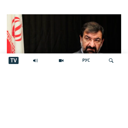
TV
РУС
Мӯҳсин Ризоӣ дабири Шӯрои олии
Ҷустуҷӯ
амнияти миллии Эрон шуд