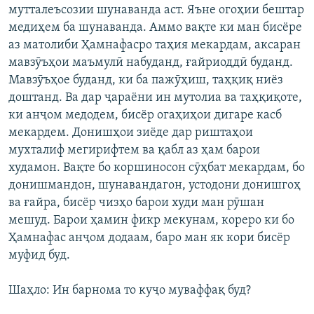
мутталеъсозии шунаванда аст. Яъне огоҳии бештар
медиҳем ба шунаванда. Аммо вақте ки ман бисёре
аз матолиби Ҳамнафасро таҳия мекардам, аксаран
мавзӯъҳои маъмулӣ набуданд, ғайриоддӣ буданд.
Мавзӯъҳое буданд, ки ба пажӯҳиш, таҳқиқ ниёз
доштанд. Ва дар ҷараёни ин мутолиа ва таҳқиқоте,
ки анҷом медодем, бисёр огаҳиҳои дигаре касб
мекардем. Донишҳои зиёде дар риштаҳои
мухталиф мегирифтем ва қабл аз ҳам барои
худамон. Вақте бо коршиносон сӯҳбат мекардам, бо
донишмандон, шунавандагон, устодони донишгоҳ
ва ғайра, бисёр чизҳо барои худи ман рӯшан
мешуд. Барои ҳамин фикр мекунам, кореро ки бо
Ҳамнафас анҷом додаам, баро ман як кори бисёр
муфид буд.
Шаҳло: Ин барнома то куҷо муваффақ буд?