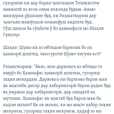
гузорише ки дар бораи ҷангалҳои Тоҷикистон
навиштӣ аз ягон олим нахонда будам. Аммо
манзурам рӯшание буд, ки Раҳматкарим дар
ҷангали мавзӯъҳои номакфуш андохта буд.
Гӯш диҳем ба сӯҳбати ӯ бо ҳамнафаси мо Шаҳли
Гулхоҷа:
Шаҳло: Шумо ки аз ибтидои барнома бо он
ҳамкорӣ доштед, таассуроти Шумо чигуна аст?
Раҳматкарим: "Бале, ман дарвоқеъ аз ибтидо то
имрӯз бо Ҳамнафас ҳамкорӣ доштам, гузориш
таҳия мекардам. Дарвоқеъ ин барнома барои ман
як мактаби дигар дар хабарнигорӣ барои радио буд
ва умуман дар хабарнигорӣ, дар зиндагӣ ва
мутолиа. Ҳамнафас як мактаб буд барои ман ба
кадом маъно? Ба он маъно, ки мо вақте хабар таҳия
мекунем, гузориш таҳия мекунем, ҳадаф аз ин