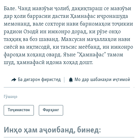
Бале. Чанд мавзӯъи ҷолиб, дақиқтараш се мавзӯъи
дар ҳоли баррасии дастаи Ҳамнафас иҷронашуда
мемонанд, вале сохтори нави барномаҳои тоҷикии
радиои Озодӣ ин имконро дорад, ки рӯзе онҳо
таҳқиқ ва боз шаванд. Махсусан маҷаллаҳои нави
сиёсӣ ва иқтисодӣ, ки таъсис меёбанд, ин имконро
фароҳам хоҳанд овард. Яъне "Ҳамнафас" тамом
шуд, ҳамнафасӣ идома хоҳад дошт.
Ба дигарон фиристед
Мо дар шабакаҳои иҷтимоӣ
Гӯшаҳо
Тоҷикистон
Фарҳанг
Инҳо ҳам аҷоибанд, бинед: