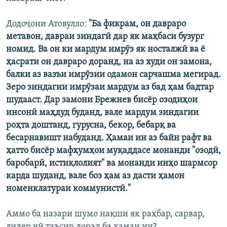
Додоҷони Атовулло:
"Ба фикрам, он давраро
метавон, давраи зиндагӣ дар як маҳбаси бузург
номид. Ва он ки мардум имрӯз як носталжӣ ва ё
ҳасрати он давраро доранд, на аз худи он замона,
балки аз вазъи имрӯзии одамон сарчашма мегирад.
Зеро зиндагии имрӯзаи мардум аз бад ҳам бадтар
шудааст. Дар замони Брежнев бисёр озодиҳои
инсонӣ маҳдуд буданд, вале мардум зиндагии
роҳта доштанд, гурусна, бекор, бебарқ ва
бесарнавишт набуданд. Ҳамаи ин аз байн рафт ва
ҳатто бисёр мафҳумҳои муқаддасе монанди "озодӣ,
баробарӣ, истиқлолият" ва монанди инҳо шармсор
карда шуданд, вале боз ҳам аз дасти ҳамон
номенклатураи коммунистӣ."
Аммо ба назари шумо нақши як раҳбар, сарвар,
лидер чӣ таъсир дорад ба ҳамаи ин?