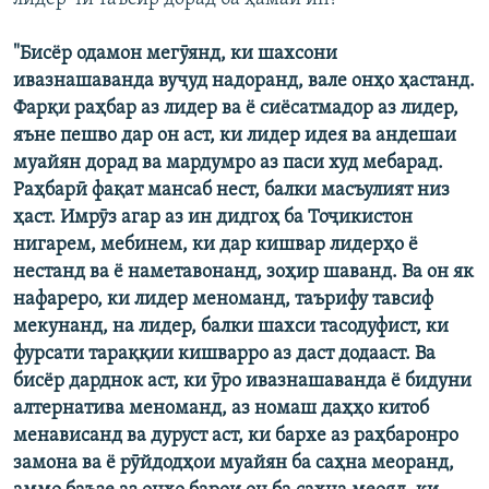
"Бисёр одамон мегӯянд, ки шахсони
ивазнашаванда вуҷуд надоранд, вале онҳо ҳастанд.
Фарқи раҳбар аз лидер ва ё сиёсатмадор аз лидер,
яъне пешво дар он аст, ки лидер идея ва андешаи
муайян дорад ва мардумро аз паси худ мебарад.
Раҳбарӣ фақат мансаб нест, балки масъулият низ
ҳаст. Имрӯз агар аз ин дидгоҳ ба Тоҷикистон
нигарем, мебинем, ки дар кишвар лидерҳо ё
нестанд ва ё наметавонанд, зоҳир шаванд. Ва он як
нафареро, ки лидер меноманд, таърифу тавсиф
мекунанд, на лидер, балки шахси тасодуфист, ки
фурсати тараққии кишварро аз даст додааст. Ва
бисёр дарднок аст, ки ӯро ивазнашаванда ё бидуни
алтернатива меноманд, аз номаш даҳҳо китоб
менависанд ва дуруст аст, ки бархе аз раҳбаронро
замона ва ё рӯйдодҳои муайян ба саҳна меоранд,