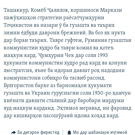
Ташаккур, Комёб Ҷалилов, коршиноси Маркази
пажӯҳишҳои стратегии раёсатҷумҳурии
Тоҷикистон ва назари ӯ ба гузашта ва таърих
зимни ёдбуди даврони брежневӣ. Ва боз як нукта
дар бораи таърих. Тавре гуфтем, Руминия гузаштаи
коммунистии худро ба таври комил ва қотеъ
маҳкум кард. Ҷумҳурии Чек дар соли 1993
ҳукумати коммунистии худро рад кард ва қонуни
люстратсия, яъне ба идораи давлат роҳ надодани
коммунистони собиқро ба тасвиб расонд.
Булғористон бархе аз барномаҳои ҳукумати
гузашта ва Украин гуруснагии соли 1930-ро ҳамчун
хиёнати давлати сталинӣ дар баробари мардуми
худ маҳкум карданд. Эҳтимол меравад, ин фароянд
дар кишварҳои пасошӯравӣ идома хоҳад кард.
Ба дигарон фиристед
Мо дар шабакаҳои иҷтимоӣ