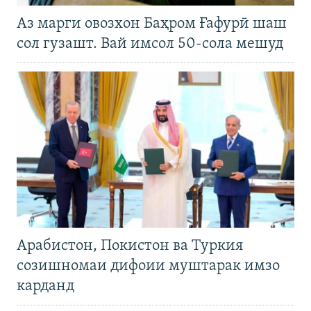
Аз марги овозхон Баҳром Ғафурӣ шаш
сол гузашт. Вай имсол 50-сола мешуд
Арабистон, Покистон ва Туркия
созишномаи дифоии муштарак имзо
карданд