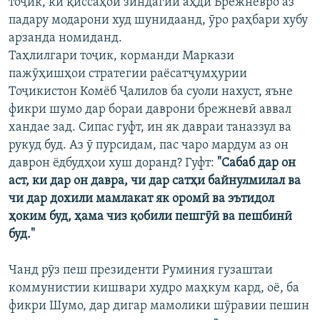
тоҷик, ки қиссаҳои зиндагии аҳди Брежневро аз
падару модарони худ шунидаанд, ӯро раҳбари хубу
арзанда номиданд.
Таҳлилгари тоҷик, корманди Маркази
пажӯҳишҳои стратегии раёсатҷумҳурии
Тоҷикистон Комёб Ҷалилов ба суоли нахуст, яъне
фикри шумо дар бораи даврони брежневӣ аввал
хандае зад. Сипас гуфт, ин як давраи таназзул ва
рукуд буд. Аз ӯ пурсидам, пас чаро мардум аз он
даврон ёдбудҳои хуш доранд? Гуфт:
"Сабаб дар он
аст, ки дар он давра, чи дар сатҳи байнулмилал ва
чи дар дохили мамлакат як оромӣ ва эътидол
ҳоким буд, ҳама чиз қобили пешгӯӣ ва пешбинӣ
буд."
Чанд рӯз пеш президенти Руминия гузаштаи
коммунистии кишвари худро маҳкум кард, оё, ба
фикри Шумо, дар дигар мамолики шӯравии пешин