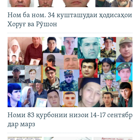
Ном ба ном. 34 кушташудаи ҳодисаҳои
Хоруғ ва Рӯшон
Номи 83 қурбонии низои 14-17 сентябр
дар марз