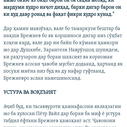
аммо баъзе аз онҳо барои он ба саҳна меояд, ки
мардуми худро наҷот диҳад, бархи дигар барои он
ки худ давр ронад ва фақат фикри худро кунад."
Дар ҳамин мавзӯъҳо, вале бо тамаркузи бештар ба
нақши Брежнев бо як коршиноси дигар низ сӯҳбат
хоҳем кард, вале дар ин байн бо кӯмаки ҳамкори
мо дар Душанбе, Зарангези Наврӯзшоҳ шунидем,
ки раҳгузарон дар бораи шахсият ва корномаи
Брежнев асосан ҷавоби мусбат додаанд, ҳарчанд як
посухи миёна низ буд ва ду нафар гуфтаанд,
Брежневро аслан намешиносанд.
УСТУРА ВА ВОҚЕЪИЯТ
Аҷиб буд, ки тасаввуроти ҳамнафасони яклаҳзагии
мо ба хулосаи Пётр Вайл дар бораи ба миф ё устура
табдил ёфтани Брежнев ҳамоҳанг аст. Ҷавонони