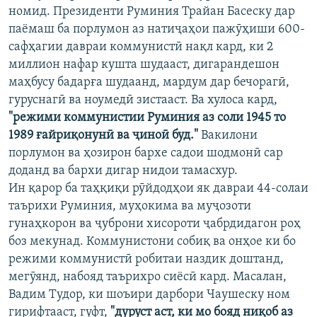
номид. Президенти Руминия Трайан Басеску дар
паёмаш ба порлумон аз натиҷаҳои пажӯҳиши 600-
сафҳагии давраи коммунистӣ нақл кард, ки 2
миллион нафар кушта шудааст, дигарандешон
маҳбусу бадарға шудаанд, мардум дар бечорагӣ,
гуруснагӣ ва ноумедӣ зистааст. Ва хулоса кард,
"режими коммунистии Руминия аз соли 1945 то
1989 ғайриқонунӣ ва ҷиноӣ буд."
Вакилони
порлумон ва ҳозирон бархе садои шодмонӣ сар
доданд ва бархи дигар нидои тамасхур.
Ин қарор ба таҳқиқи рӯйдодҳои як давраи 44-солаи
таърихи Руминия, муҳокима ва муҷозоти
гунаҳкорон ва ҷуброни хисороти ҷабрдидагон роҳ
боз мекунад. Коммунистони собиқ ва онҳое ки бо
режими коммунистӣ робитаи наздик доштанд,
мегӯянд, набояд таърихро сиёсӣ кард. Масалан,
Вадим Тудор, ки шоъири дарбори Чаушеску ном
гирифтааст, гуфт,
"дуруст аст, ки мо бояд ниқоб аз