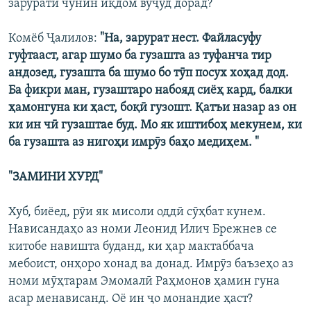
зарурати чунин иқдом вуҷуд дорад?
Комёб Ҷалилов:
"На, зарурат нест. Файласуфу
гуфтааст, агар шумо ба гузашта аз туфанча тир
андозед, гузашта ба шумо бо тӯп посух хоҳад дод.
Ба фикри ман, гузаштаро набояд сиёҳ кард, балки
ҳамонгуна ки ҳаст, боқӣ гузошт. Қатъи назар аз он
ки ин чӣ гузаштае буд. Мо як иштибоҳ мекунем, ки
ба гузашта аз нигоҳи имрӯз баҳо медиҳем. "
"ЗАМИНИ ХУРД"
Хуб, биёед, рӯи як мисоли оддӣ сӯҳбат кунем.
Нависандаҳо аз номи Леонид Илич Брежнев се
китобе навишта буданд, ки ҳар мактаббача
мебоист, онҳоро хонад ва донад. Имрӯз баъзеҳо аз
номи мӯҳтарам Эмомалӣ Раҳмонов ҳамин гуна
асар менависанд. Оё ин ҷо монандие ҳаст?