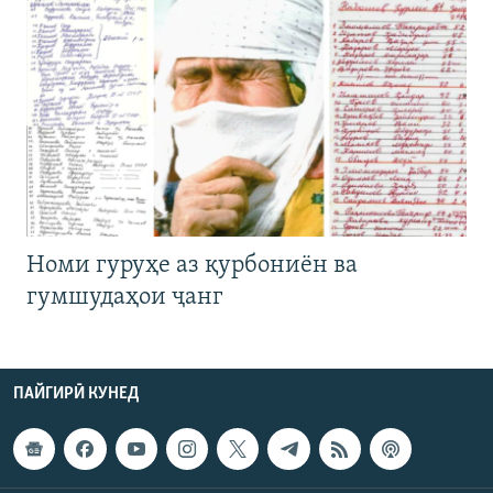
Номи гуруҳе аз қурбониён ва
гумшудаҳои ҷанг
ПАЙГИРӢ КУНЕД