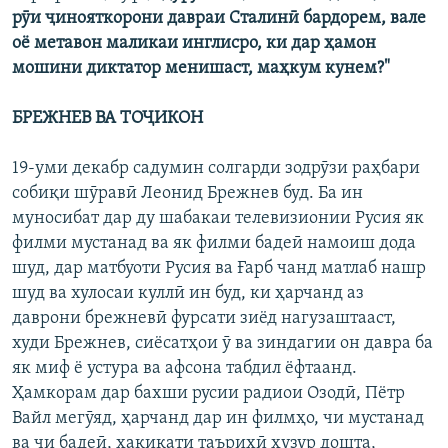
рӯи ҷинояткорони давраи Сталинӣ бардорем, вале
оё метавон маликаи инглисро, ки дар ҳамон
мошини диктатор менишаст, маҳкум кунем?"
БРЕЖНЕВ ВА ТОҶИКОН
19-уми декабр садумин солгарди зодрӯзи раҳбари
собиқи шӯравӣ Леонид Брежнев буд. Ба ин
муносибат дар ду шабакаи телевизионии Русия як
филми мустанад ва як филми бадеӣ намоиш дода
шуд, дар матбуоти Русия ва Ғарб чанд матлаб нашр
шуд ва хулосаи куллӣ ин буд, ки ҳарчанд аз
даврони брежневӣ фурсати зиёд нагузаштааст,
худи Брежнев, сиёсатҳои ӯ ва зиндагии он давра ба
як миф ё устура ва афсона табдил ёфтаанд.
Ҳамкорам дар бахши русии радиои Озодӣ, Пётр
Вайл мегӯяд, ҳарчанд дар ин филмҳо, чи мустанад
ва чи бадеӣ, ҳақиқати таърихӣ ҳузур дошта,