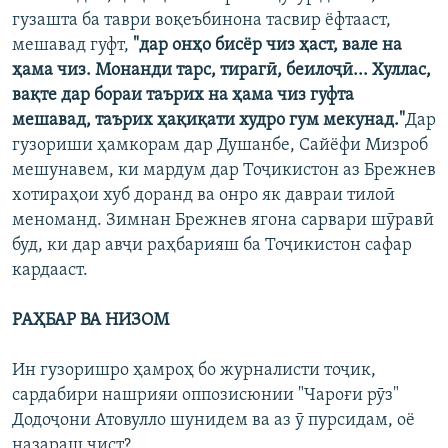
гузашта ба таври воқеъбинона тасвир ёфтааст,
мешавад гуфт,
"дар онҳо бисёр чиз ҳаст, вале на
ҳама чиз. Монанди тарс, тирагӣ, беилоҷӣ... Хуллас,
вақте дар бораи таърих на ҳама чиз гуфта
мешавад, таърих ҳақиқати худро гум мекунад."
Дар
гузориши ҳамкорам дар Душанбе, Сайёфи Мизроб
мешунавем, ки мардум дар Тоҷикистон аз Брежнев
хотираҳои хуб доранд ва онро як давраи тилоӣ
меноманд. Зимнан Брежнев ягона сарвари шӯравӣ
буд, ки дар авҷи раҳбарияш ба Тоҷикистон сафар
кардааст.
РАҲБАР ВА НИЗОМ
Ин гузоришро ҳамроҳ бо журналисти тоҷик,
сардабири нашрияи оппозисюнии "Чароғи рӯз"
Додоҷони Атовулло шунидем ва аз ӯ пурсидам, оё
назараш чист?