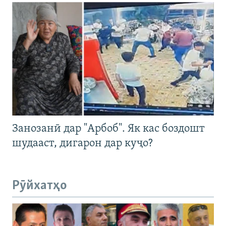
Занозанӣ дар "Арбоб". Як кас боздошт
шудааст, дигарон дар куҷо?
Рӯйхатҳо