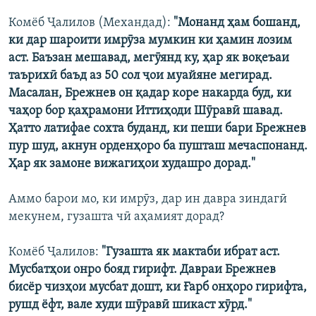
Комёб Ҷалилов (Механдад):
"Монанд ҳам бошанд,
ки дар шароити имрӯза мумкин ки ҳамин лозим
аст. Баъзан мешавад, мегӯянд ку, ҳар як воқеъаи
таърихӣ баъд аз 50 сол ҷои муайяне мегирад.
Масалан, Брежнев он қадар коре накарда буд, ки
чаҳор бор қаҳрамони Иттиҳоди Шӯравӣ шавад.
Ҳатто латифае сохта буданд, ки пеши бари Брежнев
пур шуд, акнун орденҳоро ба пушташ мечаспонанд.
Ҳар як замоне вижагиҳои худашро дорад."
Аммо барои мо, ки имрӯз, дар ин давра зиндагӣ
мекунем, гузашта чӣ аҳамият дорад?
Комёб Ҷалилов:
"Гузашта як мактаби ибрат аст.
Мусбатҳои онро бояд гирифт. Давраи Брежнев
бисёр чизҳои мусбат дошт, ки Ғарб онҳоро гирифта,
рушд ёфт, вале худи шӯравӣ шикаст хӯрд."