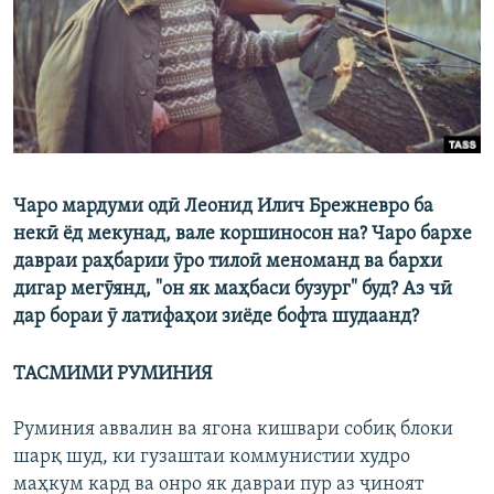
ГУЗОРИШҲОИ РАДИОӢ
Русский
ПАЙГИРӢ КУНЕД
Чаро мардуми одӣ Леонид Илич Брежневро ба
некӣ ёд мекунад, вале коршиносон на? Чаро бархе
Ҳамаи сомонаҳои RFE/RL
давраи раҳбарии ӯро тилоӣ меноманд ва бархи
дигар мегӯянд, "он як маҳбаси бузург" буд? Аз чӣ
дар бораи ӯ латифаҳои зиёде бофта шудаанд?
ТАСМИМИ РУМИНИЯ
Руминия аввалин ва ягона кишвари собиқ блоки
шарқ шуд, ки гузаштаи коммунистии худро
маҳкум кард ва онро як давраи пур аз ҷиноят