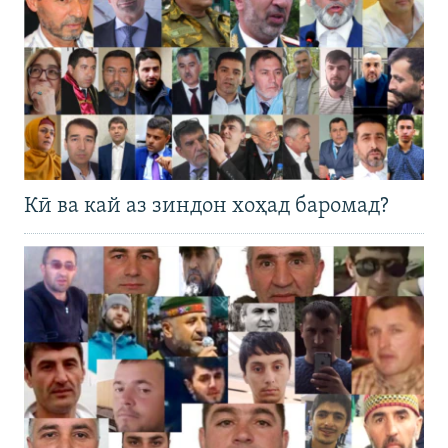
Кӣ ва кай аз зиндон хоҳад баромад?