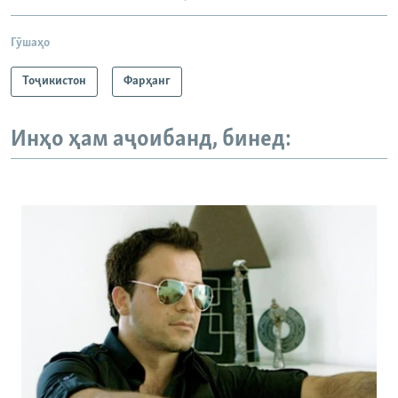
Гӯшаҳо
Тоҷикистон
Фарҳанг
Инҳо ҳам аҷоибанд, бинед: