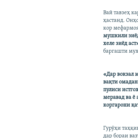
Вай тавзеҳ ка
ҳастанд. Онҳ
кор мефармо
мушкили зиёд
хеле зиёд аст
баргашти муҳ
«Дар вокзал м
вақти омадан
пулиси истгоҳ
меравад ва ё
коргарони қа
Гурӯҳи таҳқ
дар бораи ва