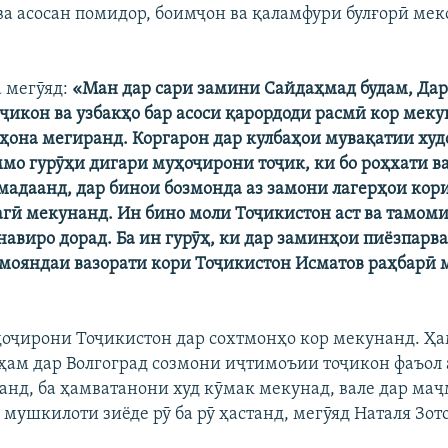
ва асосан помидор, боимҷон ва қаламфури булғорӣ мек
а мегӯяд:
«Ман дар сари замини Сайдаҳмад будам, Да
ҷикон ва узбакҳо бар асоси қарордоди расмӣ кор мекун
оҳона мегиранд. Коргарон дар кулбаҳои мувақатии худ
мо гурӯҳи дигари муҳоҷирони тоҷик, ки бо роҳхати в
мадаанд, дар бинои бозмонда аз замони лагерҳои кор
гӣ мекунанд. Ин бино моли Тоҷикистон аст ва тамом
навиро дорад. Ба ин гурӯҳ, ки дар заминҳои пиёзпарв
мояндаи вазорати кори Тоҷикистон Исматов раҳбарӣ 
оҷирони Тоҷикистон дар сохтмонҳо кор мекунанд. Ҳа
ҳам дар Волгоград созмони иҷтимоъии тоҷикон фаъол ас
анд, ба ҳамватанони худ кӯмак мекунад, вале дар ма
мушкилоти зиёде рӯ ба рӯ ҳастанд, мегӯяд Наталя Зот