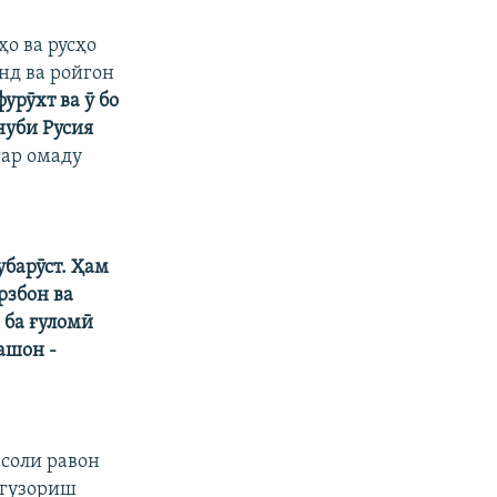
ҳо ва русҳо
нд ва ройгон
урӯхт ва ӯ бо
нуби Русия
гар омаду
убарӯст. Ҳам
рзбон ва
 ба ғуломӣ
ашон -
соли равон
 гузориш