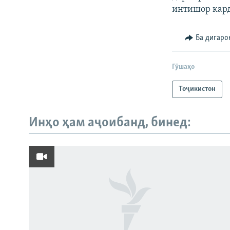
интишор кард
Ба дигаро
Гӯшаҳо
Тоҷикистон
Инҳо ҳам аҷоибанд, бинед:
Русский
ПАЙГИРӢ КУНЕД
Ҳамаи сомонаҳои RFE/RL