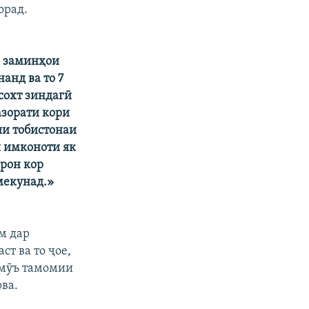
орад.
р заминҳои
анд ва то 7
сохт зиндагӣ
азорати кори
ии тобистонаи
и имконоти як
арон кор
мекунад.»
м дар
т ва то ҷое,
ҷмӯъ тамомии
ова.