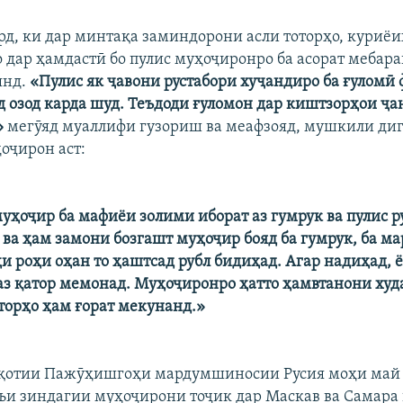
рд, ки дар минтақа заминдорони асли тоторҳо, куриёи
о дар ҳамдастӣ бо пулис муҳоҷиронро ба асорат мебара
янд.
«Пулис як ҷавони рустабори хуҷандиро ба ғуломӣ ф
 озод карда шуд. Теъдоди ғуломон дар киштзорҳои ҷа
»
мегӯяд муаллифи гузориш ва меафзояд, мушкили ди
оҷирон аст:
уҳоҷир ба мафиёи золими иборат аз гумрук ва пулис р
 ва ҳам замони бозгашт муҳоҷир бояд ба гумрук, ба ма
и роҳи оҳан то ҳаштсад рубл бидиҳад. Агар надиҳад, ё
 аз қатор мемонад. Муҳоҷиронро ҳатто ҳамвтанони худ
торҳо ҳам ғорат мекунанд.»
иқотии Пажӯҳишгоҳи мардумшиносии Русия моҳи май 
зъи зиндагии муҳоҷирони тоҷик дар Маскав ва Самара