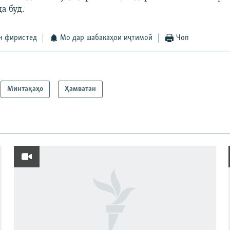
а буд.
н фиристед
Мо дар шабакаҳои иҷтимоӣ
Чоп
Минтақаҳо
Ҳамватан