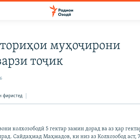
ториҳои муҳоҷирони
арзи тоҷик
6
н фиристед
они колхозободӣ 5 гектар замин дорад ва аз ҳар гекта
рад. Сайдаҳмад Маҳмадов, ки низ аз Колхозобод аст, 7