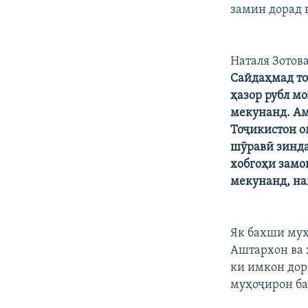
ГУЗОРИШҲОИ РАДИОӢ
замин дорад 
Наталя Зотов
Сайдаҳмад то
ҳазор рубл м
мекунанд. Ам
Тоҷикистон о
шӯравӣ зинда
хобгоҳи замо
мекунанд, на
Як бахши муҳ
Аштархон ва 
ки имкон дор
муҳоҷирон ба 