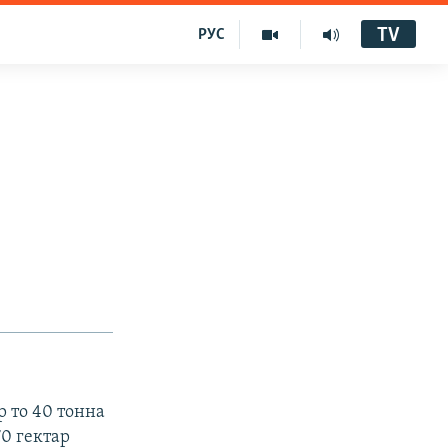
TV
РУС
р то 40 тонна
0 гектар