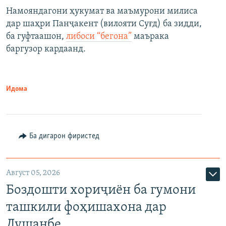
Намояндагони ҳукумат ва маъмурони милиса
дар шаҳри Панҷакент (вилояти Суғд) ба зидди,
ба гуфтаашон,
либоси “бегона”
маърака
баргузор кардаанд.
Идома
Ба дигарон фиристед
Август 05, 2026
Боздошти хориҷиён ба гумони
ташкили фоҳишахона дар
Душанбе