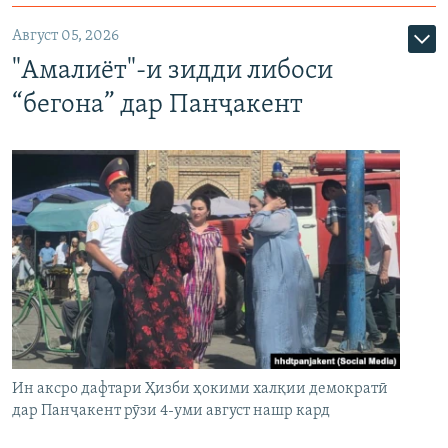
Август 05, 2026
"Амалиёт"-и зидди либоси
“бегона” дар Панҷакент
Ин аксро дафтари Ҳизби ҳокими халқии демократӣ
дар Панҷакент рӯзи 4-уми август нашр кард