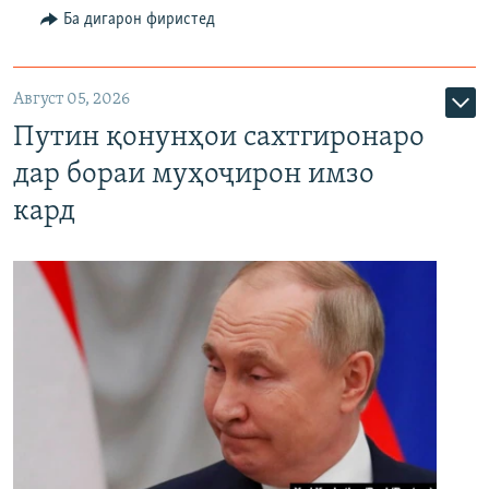
Ба дигарон фиристед
Август 05, 2026
Путин қонунҳои сахтгиронаро
дар бораи муҳоҷирон имзо
кард