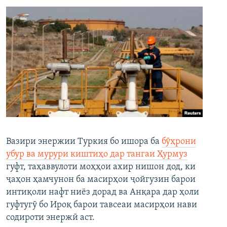
Вазири энержии Туркия бо ишора ба
бӯҳрони
убур ва мурури киштиҳо дар тангаи Ҳурмуз
гуфт, таҳаввулоти моҳҳои ахир нишон дод, ки
ҷаҳон ҳамчунон ба масирҳои ҷойгузин барои
интиқоли нафт ниёз дорад ва Анқара дар ҳоли
гуфтугӯ бо Ироқ барои тавсеаи масирҳои нави
содироти энержӣ аст.