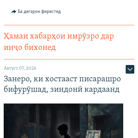
Ба дигарон фиристед
Ҳамаи хабарҳои имрӯзро дар
инҷо бихонед
Август 07, 2026
Занеро, ки хостааст писарашро
бифурӯшад, зиндонӣ кардаанд