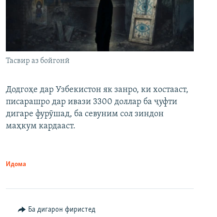
Тасвир аз бойгонӣ
Додгоҳе дар Узбекистон як занро, ки хостааст,
писарашро дар ивази 3300 доллар ба ҷуфти
дигаре фурӯшад, ба севуним сол зиндон
маҳкум кардааст.
Идома
Ба дигарон фиристед