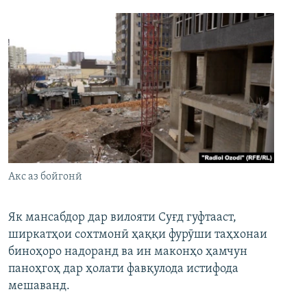
Акс аз бойгонӣ
Як мансабдор дар вилояти Суғд гуфтааст,
ширкатҳои сохтмонӣ ҳаққи фурӯши таҳхонаи
биноҳоро надоранд ва ин маконҳо ҳамчун
паноҳгоҳ дар ҳолати фавқулода истифода
мешаванд.