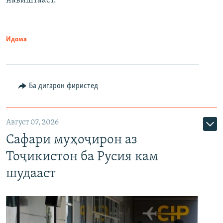
навиштааст.
Идома
Ба дигарон фиристед
Август 07, 2026
Сафари муҳоҷирон аз
Тоҷикистон ба Русия кам
шудааст