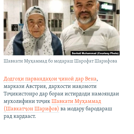
Шавкати Муҳаммад бо модараш Шарофат Шарифова
Додгоҳи парвандаҳои ҷиноӣ дар Вена
,
маркази Австрия, дархости мақомоти
Тоҷикистонро дар бораи истирдоди намояндаи
мухолифини тоҷик
Шавкати Муҳаммад
(Шавкатҷон Шарифов)
ва модару бародараш
рад кардааст.