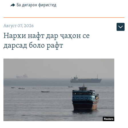
Ба дигарон фиристед
Август 07, 2026
Нархи нафт дар ҷаҳон се
дарсад боло рафт