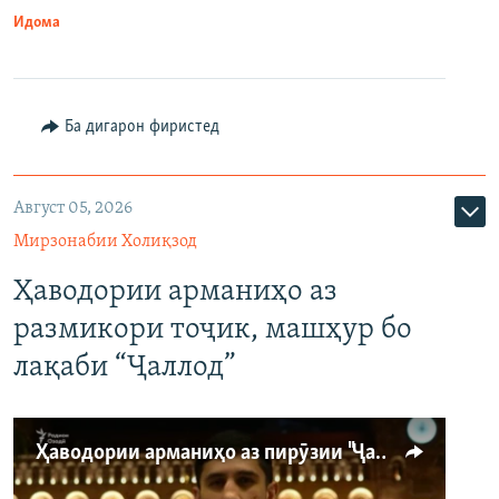
Идома
Ба дигарон фиристед
Август 05, 2026
Мирзонабии Холиқзод
Ҳаводории арманиҳо аз
размикори тоҷик, машҳур бо
лақаби “Ҷаллод”
Ҳаводории арманиҳо аз пирӯзии "Ҷаллод"-и тоҷик