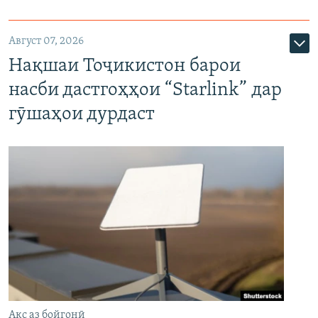
Август 07, 2026
Нақшаи Тоҷикистон барои
насби дастгоҳҳои “Starlink” дар
гӯшаҳои дурдаст
Акс аз бойгонӣ