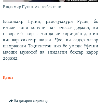
Владимир Путин. Акс аз бойгонӣ
Владимир Путин, раисҷумҳури Русия, бо
имзои чанд қонуни нав иҷозат додааст, ки
назорат ба кор ва зиндагии хориҷиён дар ин
кишвар сахттар шавад. Ҷое, ки садҳо ҳазор
шаҳрванди Тоҷикистон низ бо умеди ёфтани
маоши муносиб ва зиндагии беҳтар қарор
доранд.
Идома
Ба дигарон фиристед