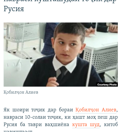
Русия
Қобилҷон Алиев
Як шоири тоҷик дар бораи
Қобилҷон Алиев
,
навраси 10-солаи тоҷик, ки ҳашт моҳ пеш дар
Русия ба таври ваҳшиёна
кушта шуд
, китоб