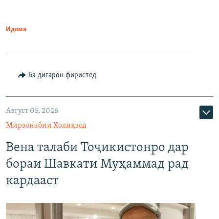
Идома
Ба дигарон фиристед
Август 05, 2026
Мирзонабии Холиқзод
Вена талаби Тоҷикистонро дар
бораи Шавкати Муҳаммад рад
кардааст