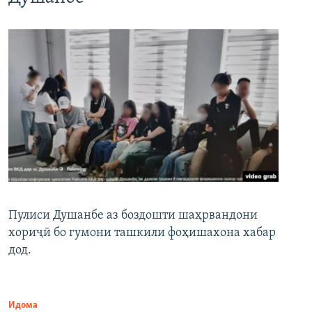
Пулиси Душанбе аз боздошти шаҳрвандони
хориҷӣ бо гумони ташкили фоҳишахона хабар
дод.
Идома