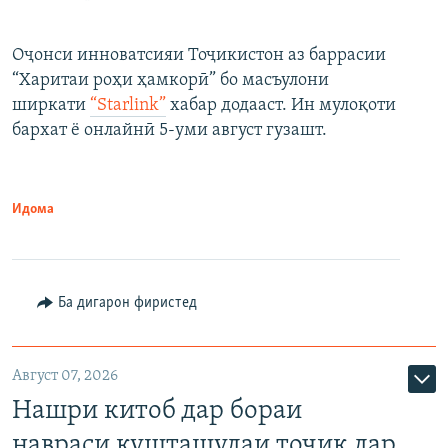
Оҷонси инноватсияи Тоҷикистон аз баррасии
“Харитаи роҳи ҳамкорӣ” бо масъулони
ширкати
“Starlink”
хабар додааст. Ин мулоқоти
бархат ё онлайнӣ 5-уми август гузашт.
Идома
Ба дигарон фиристед
Август 07, 2026
Нашри китоб дар бораи
навраси кушташудаи тоҷик дар