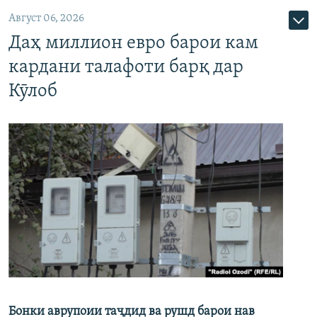
Август 06, 2026
Даҳ миллион евро барои кам
кардани талафоти барқ дар
Кӯлоб
Бонки аврупоии таҷдид ва рушд барои нав