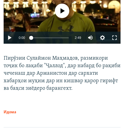
Феълан кор намекунад
Auto
0:00
2:49
240p
Пирӯзии Сулаймон Маҳмадов, размикори
360p
тоҷик бо лақаби "Ҷаллод", дар набард бо рақиби
480p
Auto
240p
360p
480p
чеченаш дар Арманистон дар сархати
720p
хабарҳои муҳим дар ин кишвар қарор гирифт
720p
1080p
ва баҳси зиёдеро барангехт.
1080p
Идома