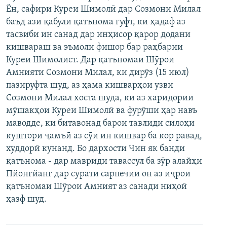
Ён, сафири Куреи Шимолӣ дар Созмони Милал
ГУЗОРИШҲОИ РАДИОӢ
Русский
баъд ази қабули қатънома гуфт, ки ҳадаф аз
тасвиби ин санад дар инҳисор қарор додани
ПАЙГИРӢ КУНЕД
кишвараш ва эъмоли фишор бар раҳбарии
Куреи Шимолист. Дар қатъномаи Шӯрои
Амнияти Созмони Милал, ки дирӯз (15 июл)
пазируфта шуд, аз ҳама кишварҳои узви
Созмони Милал хоста шуда, ки аз харидории
мӯшакҳои Куреи Шимолӣ ва фурӯши ҳар навъ
Ҳамаи сомонаҳои RFE/RL
маводде, ки битавонад барои тавлиди силоҳи
куштори ҷамъӣ аз сӯи ин кишвар ба кор равад,
худдорӣ кунанд. Бо дархости Чин як банди
қатънома - дар мавриди тавассул ба зӯр алайҳи
Пйонгйанг дар сурати сарпечии он аз иҷрои
қатъномаи Шӯрои Амният аз санади ниҳоӣ
ҳазф шуд.