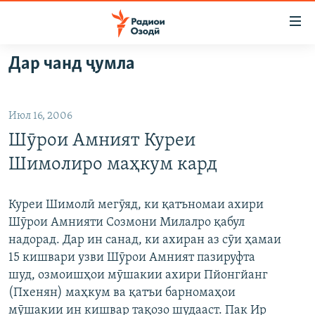
Пайвандҳои
дастрасӣ
Ҷаҳиш
Дар чанд ҷумла
ба
ГӮШАҲО
мояи
ГАПИ ОЗОД
СИЁСАТ
аслӣ
Июл 16, 2006
РӮЗГОРИ МУҲОҶИР
Ҷаҳиш
ИҚТИСОД
Шӯрои Амният Куреи
ба
САЛОМ, ХОҲАР
ҶОМЕА
феҳристи
Шимолиро маҳкум кард
ТАҲҚИҚОТ
ҚАЗИЯИ "КРОКУС"
аслӣ
Ҷаҳиш
ҶАНГ ДАР УКРАИНА
ОСИЁИ МАРКАЗӢ
Куреи Шимолӣ мегӯяд, ки қатъномаи ахири
ба
Шӯрои Амнияти Созмони Милалро қабул
НАЗАРИ МАРДУМ
ФАРҲАНГ
ҷустор
надорад. Дар ин санад, ки ахиран аз сӯи ҳамаи
ЧАНДРАСОНАӢ
МЕҲМОНИ ОЗОДӢ
БЛОГИСТОН
15 кишвари узви Шӯрои Амният пазируфта
шуд, озмоишҳои мӯшакии ахири Пйонгйанг
РӮЙХАТҲО
ВАРЗИШ
ОЗОДӢ ОНЛАЙН
ВИДЕО
(Пхенян) маҳкум ва қатъи барномаҳои
КИТОБҲОИ ОЗОДӢ
НИГОРИСТОН
мӯшакии ин кишвар тақозо шудааст. Пак Ир