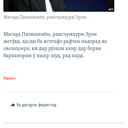
Масъуд Пизишкиён, раисҷумҳури Эрон.
Масъуд Пизишкиён, раисҷумҳури Эрон
мегӯяд, қасди ба истеъфо рафтан надорад ва
овозаҳоеро, ки дар рӯзҳои ахир дар бораи
барканории ӯ нашр шуд, рад кард.
Идома
Ба дигарон фиристед