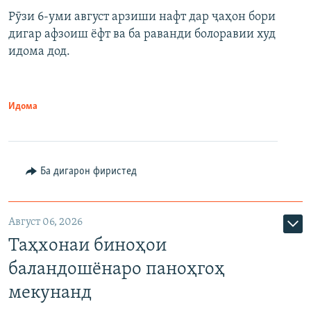
Рӯзи 6-уми август арзиши нафт дар ҷаҳон бори
дигар афзоиш ёфт ва ба раванди болоравии худ
идома дод.
Идома
Ба дигарон фиристед
Август 06, 2026
Таҳхонаи биноҳои
баландошёнаро паноҳгоҳ
мекунанд