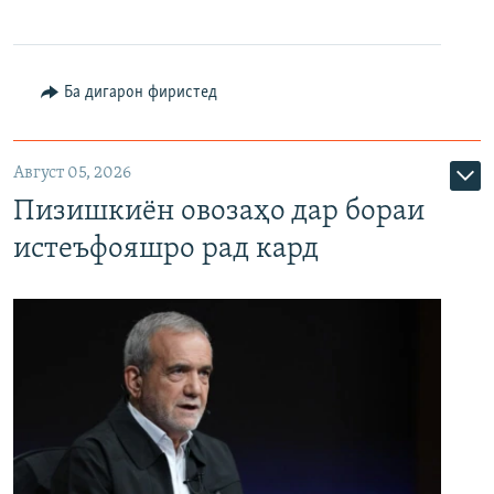
Ба дигарон фиристед
Август 05, 2026
Пизишкиён овозаҳо дар бораи
истеъфояшро рад кард