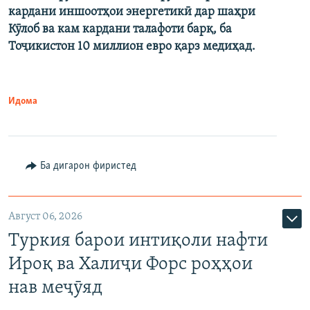
кардани иншоотҳои энергетикӣ дар шаҳри
Кӯлоб ва кам кардани талафоти барқ, ба
Тоҷикистон 10 миллион евро қарз медиҳад.
Идома
Ба дигарон фиристед
Август 06, 2026
Туркия барои интиқоли нафти
Ироқ ва Халиҷи Форс роҳҳои
нав меҷӯяд