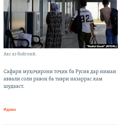
Акс аз бойгонӣ.
Сафари муҳоҷирони тоҷик ба Русия дар нимаи
аввали соли равон ба таври назаррас кам
шудааст.
Идома