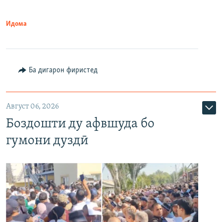
Идома
Ба дигарон фиристед
Август 06, 2026
Боздошти ду афвшуда бо
гумони дуздӣ