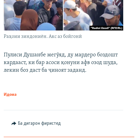
Раҳоии зиндониён. Акс аз бойгонӣ
Пулиси Душанбе мегӯяд, ду мардеро боздошт
кардааст, ки бар асоси қонуни афв озод шуда,
лекин боз даст ба ҷиноят заданд.
Идома
Ба дигарон фиристед