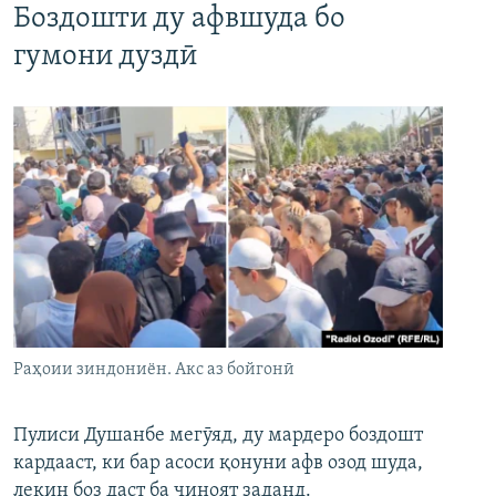
Боздошти ду афвшуда бо
гумони дуздӣ
Раҳоии зиндониён. Акс аз бойгонӣ
Пулиси Душанбе мегӯяд, ду мардеро боздошт
кардааст, ки бар асоси қонуни афв озод шуда,
лекин боз даст ба ҷиноят заданд.