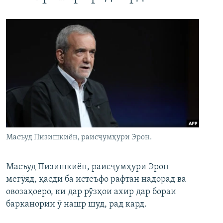
Масъуд Пизишкиён, раисҷумҳури Эрон.
Масъуд Пизишкиён, раисҷумҳури Эрон
мегӯяд, қасди ба истеъфо рафтан надорад ва
овозаҳоеро, ки дар рӯзҳои ахир дар бораи
барканории ӯ нашр шуд, рад кард.