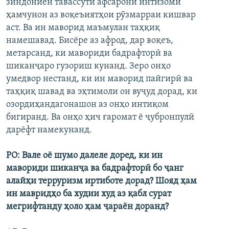
зиндониён тавассути афсарони интизомӣ
ҳамчунон аз воқеъиятҳои рӯзмарраи кишвар
аст. Ва ин маворид маъмулан таҳқиқ
намешавад. Бисёре аз афрод, дар воқеъ,
метарсанд, ки мавориди бадрафторӣ ва
шиканҷаро гузориш кунанд. Зеро онҳо
умедвор нестанд, ки ин маворид пайгирӣ ва
таҳқиқ шавад ва эҳтимоли он вуҷуд дорад, ки
озордиҳандагонашон аз онҳо интиқом
бигиранд. Ва онҳо ҳич ғаромат ё ҷубронпулӣ
дарёфт намекунанд.
РО: Вале оё шумо далеле доред, ки ин
мавориди шиканҷа ва бадрафторӣ бо ҷанг
алайҳи терруризм иртиботе дорад? Шояд ҳам
ин мавридҳо ба худии худ аз қабл сурат
мегрифтанду ҳоло ҳам ҷараён доранд?