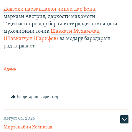
Додгоҳи парвандаҳои ҷиноӣ дар Вена
,
маркази Австрия, дархости мақомоти
Тоҷикистонро дар бораи истирдоди намояндаи
мухолифини тоҷик
Шавкати Муҳаммад
(Шавкатҷон Шарифов)
ва модару бародараш
рад кардааст.
Идома
Ба дигарон фиристед
Август 05, 2026
Мирзонабии Холиқзод