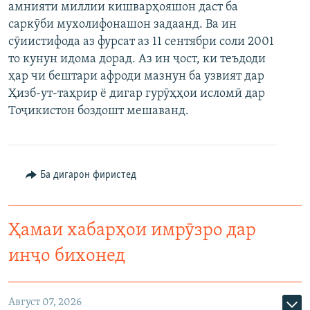
амнияти миллии кишварҳояшон даст ба
саркӯби мухолифонашон задаанд. Ва ин
сӯиистифода аз фурсат аз 11 сентябри соли 2001
то кунун идома дорад. Аз ин ҷост, ки теъдоди
ҳар чи бештари афроди мазнун ба узвият дар
Ҳизб-ут-таҳрир ё дигар гурӯҳҳои исломӣ дар
Тоҷикистон боздошт мешаванд.
Ба дигарон фиристед
Ҳамаи хабарҳои имрӯзро дар
инҷо бихонед
Август 07, 2026