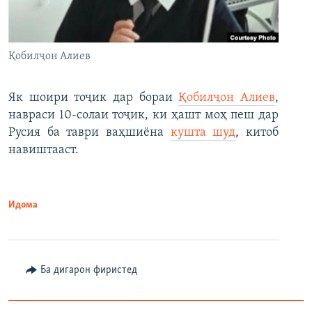
Қобилҷон Алиев
Як шоири тоҷик дар бораи
Қобилҷон Алиев
,
навраси 10-солаи тоҷик, ки ҳашт моҳ пеш дар
Русия ба таври ваҳшиёна
кушта шуд
, китоб
навиштааст.
Идома
Ба дигарон фиристед