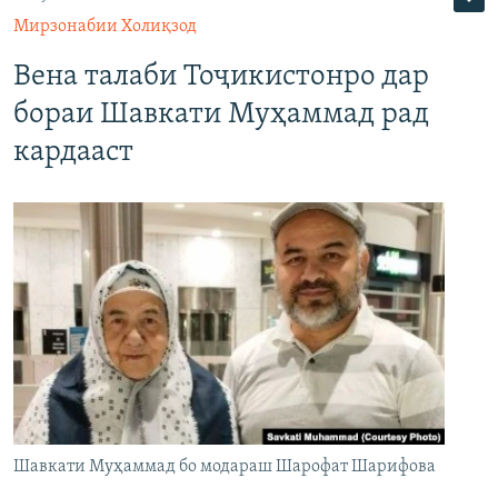
Мирзонабии Холиқзод
Вена талаби Тоҷикистонро дар
бораи Шавкати Муҳаммад рад
кардааст
Шавкати Муҳаммад бо модараш Шарофат Шарифова