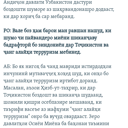
Андиҷон давлати Узбакистон дастури
боздошти шуморе аз шаҳрвандонашро додааст,
ки дар хориҷ ба сар мебаранд.
РО: Вале боз ҳам барои ман равшан нашуд, ки
шумо чи пайвандеро миёни шиканҷаву
бадрафторӣ бо зиндониён дар Тоҷикистон ва
ҷанг алайҳи терруризм мебинед.
АБ: Бо як нигоҳ ба чанд мавриди истирдодҳои
инчунинӣ мутаваҷҷеҳ хоҳед шуд, ки онҳо бо
ҷанг алайҳи терруризм иртибот доранд.
Масалан, аъзои Ҳизб-ут-таҳрир, ки дар
Тоҷикистон боздошт ва шиканҷа шудаанд,
шомили қишри осебпазире мешаванд, ки
таърифи васеъе аз мафҳуми "ҷанг алайҳи
терруризм" онро ба вуҷуд овардааст. Зеро
давлатҳои Осиёи Миёна ба баҳонаи таъмини