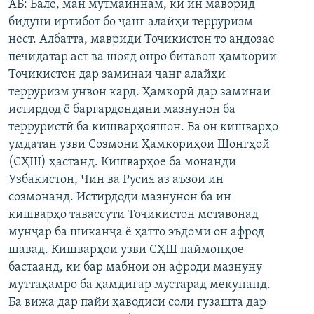
АБ: Бале, ман мутмаиннам, ки ин маворид
бидуни иртибот бо ҷанг алайҳи терруризм
нест. Албатта, мавриди Тоҷикистон то андозае
печидатар аст ва шояд онро битавон ҳамкории
Тоҷикистон дар заминаи ҷанг алайҳи
терруризм унвон кард. Ҳамкорӣ дар заминаи
истирдод ё баргардондани мазнунон ба
терруристӣ ба кишварҳояшон. Ва он кишварҳо
умдатан узви Созмони Ҳамкориҳои Шонгҳой
(СҲШ) ҳастанд. Кишварҳое ба монанди
Узбакистон, Чин ва Русия аз аъзои ин
созмонанд. Истирдоди мазнунон ба ин
кишварҳо тавассути Тоҷикистон метавонад
мунҷар ба шиканҷа ё ҳатто эъдоми он афрод
шавад. Кишварҳои узви СҲШ паймонҳое
бастаанд, ки бар мабнои он афроди мазнуну
муттаҳамро ба ҳамдигар мустарад мекунанд.
Ба вижа дар пайи ҳаводиси соли гузашта дар