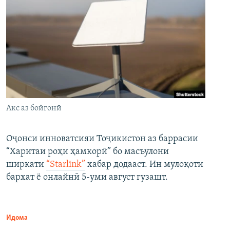
Акс аз бойгонӣ
Оҷонси инноватсияи Тоҷикистон аз баррасии
“Харитаи роҳи ҳамкорӣ” бо масъулони
ширкати
“Starlink”
хабар додааст. Ин мулоқоти
бархат ё онлайнӣ 5-уми август гузашт.
Идома