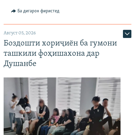
Ба дигарон фиристед
Август 05, 2026
Боздошти хориҷиён ба гумони
ташкили фоҳишахона дар
Душанбе