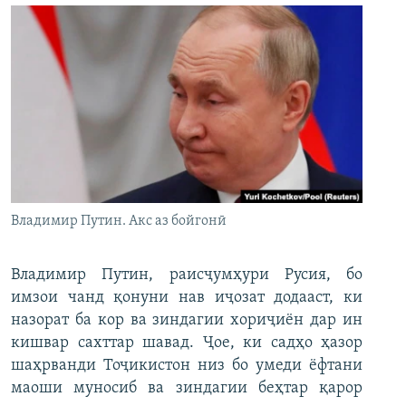
Владимир Путин. Акс аз бойгонӣ
Владимир Путин, раисҷумҳури Русия, бо
имзои чанд қонуни нав иҷозат додааст, ки
назорат ба кор ва зиндагии хориҷиён дар ин
кишвар сахттар шавад. Ҷое, ки садҳо ҳазор
шаҳрванди Тоҷикистон низ бо умеди ёфтани
маоши муносиб ва зиндагии беҳтар қарор