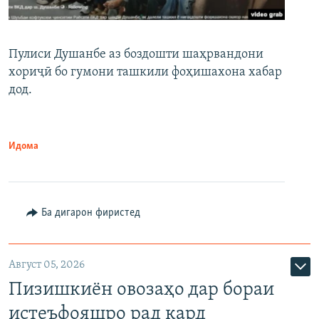
Пулиси Душанбе аз боздошти шаҳрвандони
хориҷӣ бо гумони ташкили фоҳишахона хабар
дод.
Идома
Ба дигарон фиристед
Август 05, 2026
Пизишкиён овозаҳо дар бораи
истеъфояшро рад кард