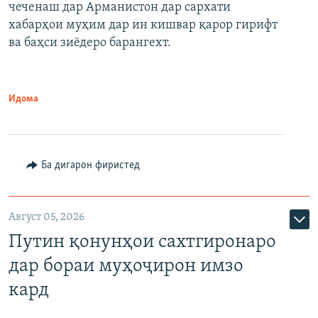
чеченаш дар Арманистон дар сархати
720p
хабарҳои муҳим дар ин кишвар қарор гирифт
720p
1080p
ва баҳси зиёдеро барангехт.
1080p
Идома
Ба дигарон фиристед
Август 05, 2026
Путин қонунҳои сахтгиронаро
дар бораи муҳоҷирон имзо
кард