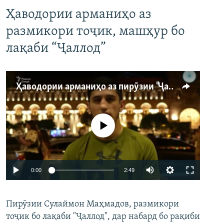
Ҳаводории арманиҳо аз
размикори тоҷик, машҳур бо
лақаби “Ҷаллод”
Ҳаводории арманиҳо аз пирӯзии "Ҷаллод"-и тоҷик
Феълан кор намекунад
Auto
0:00
2:49
240p
Пирӯзии Сулаймон Маҳмадов, размикори
360p
тоҷик бо лақаби "Ҷаллод", дар набард бо рақиби
480p
Auto
240p
360p
480p