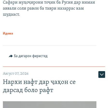
Сафари муҳоҷирони тоҷик ба Русия дар нимаи
аввали соли равон ба таври назаррас кам
шудааст.
Идома
Ба дигарон фиристед
Август 07, 2026
Нархи нафт дар ҷаҳон се
дарсад боло рафт