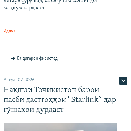
дигаре фурӯшад, ба севуним сол зиндон
маҳкум кардааст.
Идома
Ба дигарон фиристед
Август 07, 2026
Нақшаи Тоҷикистон барои
насби дастгоҳҳои “Starlink” дар
гӯшаҳои дурдаст