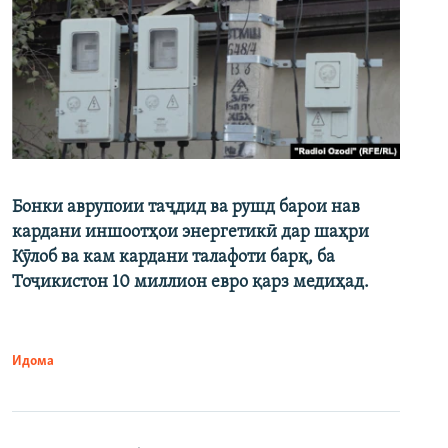
Бонки аврупоии таҷдид ва рушд барои нав
кардани иншоотҳои энергетикӣ дар шаҳри
Кӯлоб ва кам кардани талафоти барқ, ба
Тоҷикистон 10 миллион евро қарз медиҳад.
Идома