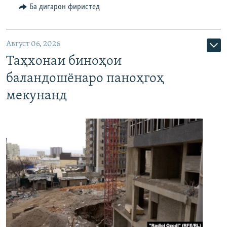
Ба дигарон фиристед
Август 06, 2026
Таҳхонаи биноҳои
баландошёнаро паноҳгоҳ
мекунанд