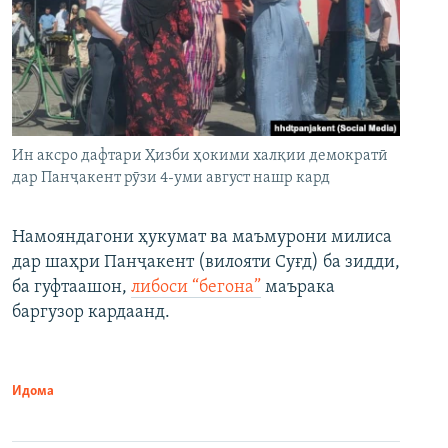
Ин аксро дафтари Ҳизби ҳокими халқии демократӣ
дар Панҷакент рӯзи 4-уми август нашр кард
Намояндагони ҳукумат ва маъмурони милиса
дар шаҳри Панҷакент (вилояти Суғд) ба зидди,
ба гуфтаашон,
либоси “бегона”
маърака
баргузор кардаанд.
Идома