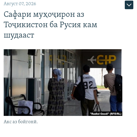
Август 07, 2026
Сафари муҳоҷирон аз
Тоҷикистон ба Русия кам
шудааст
Акс аз бойгонӣ.