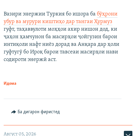
Вазири энержии Туркия бо ишора ба
бӯҳрони
убур ва мурури киштиҳо дар тангаи Ҳурмуз
гуфт, таҳаввулоти моҳҳои ахир нишон дод, ки
ҷаҳон ҳамчунон ба масирҳои ҷойгузин барои
интиқоли нафт ниёз дорад ва Анқара дар ҳоли
гуфтугӯ бо Ироқ барои тавсеаи масирҳои нави
содироти энержӣ аст.
Идома
Ба дигарон фиристед
Август 05, 2026