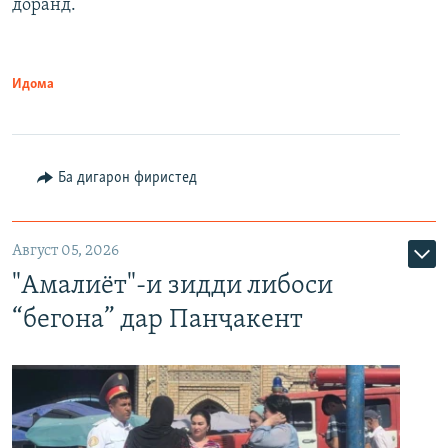
доранд.
Идома
Ба дигарон фиристед
Август 05, 2026
"Амалиёт"-и зидди либоси
“бегона” дар Панҷакент