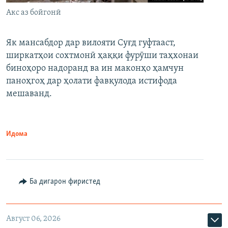
Акс аз бойгонӣ
Як мансабдор дар вилояти Суғд гуфтааст,
ширкатҳои сохтмонӣ ҳаққи фурӯши таҳхонаи
биноҳоро надоранд ва ин маконҳо ҳамчун
паноҳгоҳ дар ҳолати фавқулода истифода
мешаванд.
Идома
Ба дигарон фиристед
Август 06, 2026