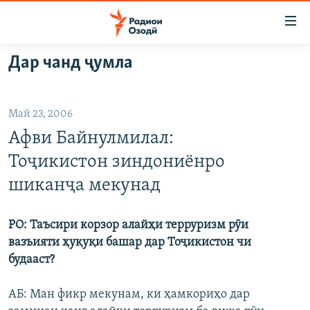
Пайвандҳои
дастрасӣ
Ҷаҳиш
Дар чанд ҷумла
ба
ГӮШАҲО
мояи
ГАПИ ОЗОД
СИЁСАТ
аслӣ
Май 23, 2006
РӮЗГОРИ МУҲОҶИР
Ҷаҳиш
ИҚТИСОД
Афви Байнулмилал:
ба
САЛОМ, ХОҲАР
ҶОМЕА
феҳристи
Тоҷикистон зиндониёнро
ТАҲҚИҚОТ
ҚАЗИЯИ "КРОКУС"
аслӣ
шиканҷа мекунад
Ҷаҳиш
ҶАНГ ДАР УКРАИНА
ОСИЁИ МАРКАЗӢ
ба
НАЗАРИ МАРДУМ
ФАРҲАНГ
РО: Таъсири корзор алайҳи терруризм рӯи
ҷустор
вазъияти ҳуқуқи башар дар Тоҷикистон чи
ЧАНДРАСОНАӢ
МЕҲМОНИ ОЗОДӢ
БЛОГИСТОН
будааст?
РӮЙХАТҲО
ВАРЗИШ
ОЗОДӢ ОНЛАЙН
ВИДЕО
АБ: Ман фикр мекунам, ки ҳамкориҳо дар
КИТОБҲОИ ОЗОДӢ
НИГОРИСТОН