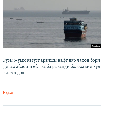
Рӯзи 6-уми август арзиши нафт дар ҷаҳон бори
дигар афзоиш ёфт ва ба раванди болоравии худ
идома дод.
Идома