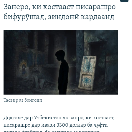
Занеро, ки хостааст писарашро
бифурӯшад, зиндонӣ кардаанд
Тасвир аз бойгонӣ
Додгоҳе дар Узбекистон як занро, ки хостааст,
писарашро дар ивази 3300 доллар ба ҷуфти