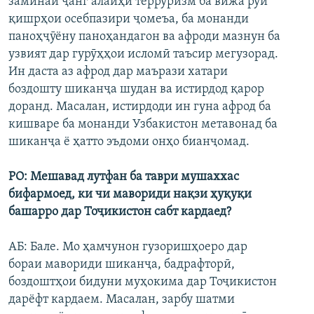
заминаи ҷанг алайҳи терруризм ба вижа рӯи
ГУЗОРИШҲОИ РАДИОӢ
қишрҳои осебпазири ҷомеъа, ба монанди
Русский
паноҳҷӯёну паноҳандагон ва афроди мазнун ба
узвият дар гурӯҳҳои исломӣ таъсир мегузорад.
ПАЙГИРӢ КУНЕД
Ин даста аз афрод дар маърази хатари
боздошту шиканҷа шудан ва истирдод қарор
доранд. Масалан, истирдоди ин гуна афрод ба
кишваре ба монанди Узбакистон метавонад ба
шиканҷа ё ҳатто эъдоми онҳо бианҷомад.
Ҳамаи сомонаҳои RFE/RL
РО: Мешавад лутфан ба таври мушаххас
бифармоед, ки чи мавориди нақзи ҳуқуқи
башарро дар Тоҷикистон сабт кардаед?
АБ: Бале. Мо ҳамчунон гузоришҳоеро дар
бораи мавориди шиканҷа, бадрафторӣ,
боздоштҳои бидуни муҳокима дар Тоҷикистон
дарёфт кардаем. Масалан, зарбу шатми