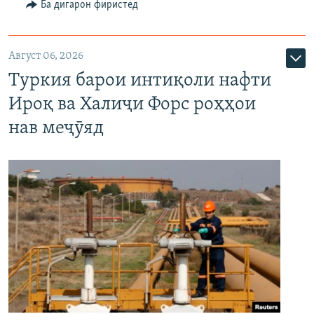
Ба дигарон фиристед
Август 06, 2026
Туркия барои интиқоли нафти
Ироқ ва Халиҷи Форс роҳҳои
нав меҷӯяд