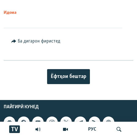
Идома
Ба дигарон фиристед
Ёфтҳои бештар
ПАЙГИРӢ КУНЕД
TV
РУС