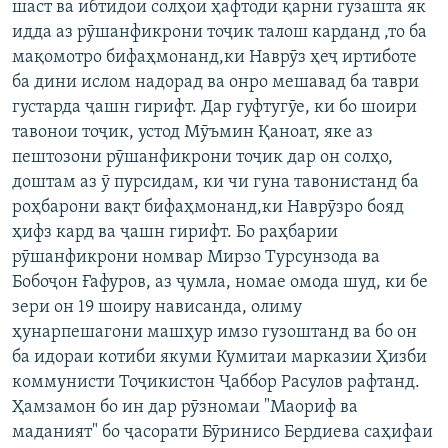
шаст ва ибтидои солҳои ҳафтоди қарни гузашта як
ГУЗОРИШҲОИ РАДИОӢ
идда аз рӯшанфикрони тоҷик талош карданд ,то ба
Русский
мақомотро бифаҳмонанд,ки Наврӯз ҳеҷ иртиботе
ба дини ислом надорад ва онро мешавад ба таври
ПАЙГИРӢ КУНЕД
густарда ҷашн гирифт. Дар гуфтугӯе, ки бо шоири
тавонои тоҷик, устод Мӯъмин Қаноат, яке аз
пештозони рӯшанфикрони тоҷик дар он солҳо,
доштам аз ӯ пурсидам, ки чи гуна тавонистанд ба
роҳбарони вақт бифаҳмонанд,ки Наврӯзро бояд
Ҳамаи сомонаҳои RFE/RL
ҳифз кард ва ҷашн гирифт. Бо раҳбарии
рӯшанфикрони номвар Мирзо Турсунзода ва
Бобоҷон Ғафуров, аз ҷумла, номае омода шуд, ки бе
зери он 19 шоиру нависанда, олиму
ҳунарпешагони машҳур имзо гузоштанд ва бо он
ба идораи котиби якуми Кумитаи марказии Ҳизби
коммунисти Тоҷикистон Ҷаббор Расулов рафтанд.
Ҳамзамон бо ин дар рӯзномаи "Маориф ва
маданият" бо ҷасорати Бӯринисо Бердиева саҳифаи