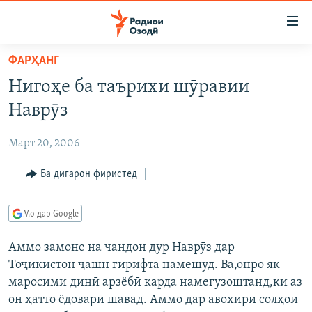
Пайвандҳои
дастрасӣ
Ҷаҳиш
ФАРҲАНГ
ба
ГӮШАҲО
Нигоҳе ба таърихи шӯравии
мояи
ГАПИ ОЗОД
СИЁСАТ
аслӣ
Наврӯз
РӮЗГОРИ МУҲОҶИР
Ҷаҳиш
ИҚТИСОД
ба
Март 20, 2006
САЛОМ, ХОҲАР
ҶОМЕА
феҳристи
ТАҲҚИҚОТ
Ба дигарон фиристед
ҚАЗИЯИ "КРОКУС"
аслӣ
Ҷаҳиш
ҶАНГ ДАР УКРАИНА
ОСИЁИ МАРКАЗӢ
ба
Мо дар Google
НАЗАРИ МАРДУМ
ФАРҲАНГ
ҷустор
Аммо замоне на чандон дур Наврӯз дар
ЧАНДРАСОНАӢ
МЕҲМОНИ ОЗОДӢ
БЛОГИСТОН
Тоҷикистон ҷашн гирифта намешуд. Ва,онро як
РӮЙХАТҲО
ВАРЗИШ
ОЗОДӢ ОНЛАЙН
ВИДЕО
маросими динӣ арзёбӣ карда намегузоштанд,ки аз
он ҳатто ёдоварӣ шавад. Аммо дар авохири солҳои
КИТОБҲОИ ОЗОДӢ
НИГОРИСТОН