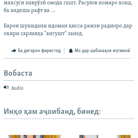
махсуси наврӯзӣ омода гашт. Расулов номаро хонд,
ба андеша рафт ва ...
Барои шунидани идомаи қисса рамзи радиоро дар
охири сарлавҳа "ангушт" занед.
Ба дигарон фиристед
Мо дар шабакаҳои иҷтимоӣ
Вобаста
Audio
Инҳо ҳам аҷоибанд, бинед: