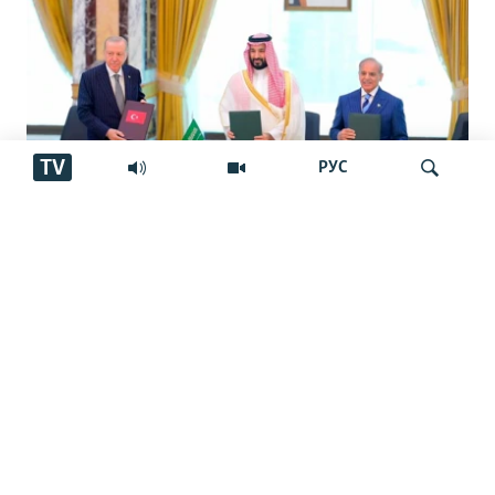
TV
РУС
Арабистон, Покистон ва Туркия
Ҷустуҷӯ
созишномаи дифоии муштарак имзо
карданд