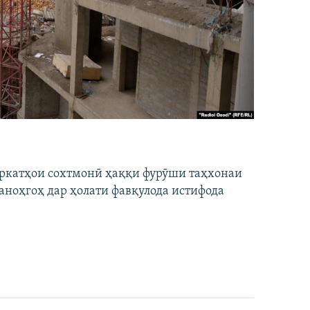
ширкатҳои сохтмонӣ ҳаққи фурӯши таҳхонаи
аноҳгоҳ дар ҳолати фавқулода истифода