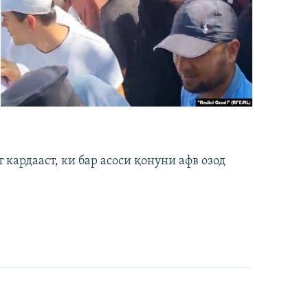
кардааст, ки бар асоси қонуни афв озод