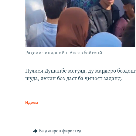
Раҳоии зиндониён. Акс аз бойгонӣ
Пулиси Душанбе мегӯяд, ду мардеро боздошт 
шуда, лекин боз даст ба ҷиноят заданд.
Идома
Ба дигарон фиристед