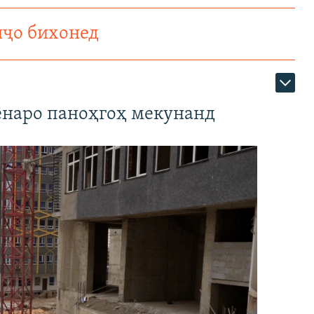
нҷо бихонед
наро паноҳгоҳ мекунанд