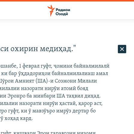
нси охирин медиҳад."
ршанбе, 1 феврал гуфт, ҷомиаи байналмилалӣ
, ки бар ӯҳдадориҳои байналмилалиаш амал
 Шӯрои Амният (ША)-и Созмони Милали
милалии назорати нирӯи атомӣ бояд
ии Эронро ба минбари ША таҳвил диҳад.
алии назорати нирӯи ҳастаӣ, қарор аст,
ро гуфт, ки ӯ мавзӯъро имрӯз дертар бо
ӯ хоҳад кард.
 гуфт, кишвари Эрон гаравгони низоми