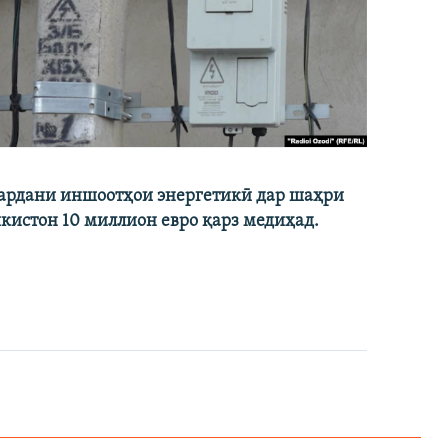
кардани иншоотҳои энергетикӣ дар шаҳри
икистон 10 миллион евро қарз медиҳад.