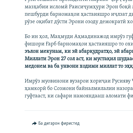
ГУЗОРИШҲОИ РАДИОӢ
мазҳабии исломӣ Раисиҷумҳури Эрон боқӣ 
пешбурди барномаҳои ҳастаияшро иҷлзат диҳ
рӯзе оқибат дӯсти Эрони озоду демократӣ х
Бо ин ҳол, Маҳмуди Аҳмадинажод имрӯз гуф
фишори Ғарб барномаҳои ҳастаияшро то охи
эълон мекунам, ки эй абарқудратҳо, эй абар
Миллати Эрон 27 сол аст, ки мустақил шуда
медонем ва ба унвони ходими миллат то эҳқ
Имрӯз муовинони вузарои хориҷаи Русияву Ч
ҳамкорӣ бо Созмони байналмилалии назорат
гуфтааст, ки сафари намояндааш аломати фи
Ба дигарон фиристед