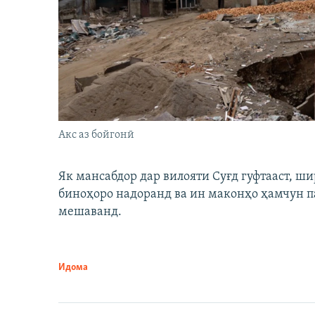
Акс аз бойгонӣ
Як мансабдор дар вилояти Суғд гуфтааст, 
биноҳоро надоранд ва ин маконҳо ҳамчун п
мешаванд.
Идома