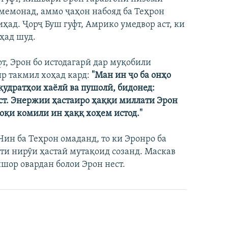
мемонад, аммо ҷаҳон набояд ба Теҳрон
ад. Ҷорҷ Буш гуфт, Амрико умедвор аст, ки
оҳад шуд.
т, Эрон бо истодагарӣ дар муқобили
р такмил хоҳад кард:
"Ман ин ҷо ба онҳо
қудратҳои хаёлӣ ва пушолӣ, бидонед:
аст. Энержии ҳастаиро ҳаққи миллати Эрон
оқи комили ин ҳаққ хоҳем истод."
ин ба Теҳрон омаданд, то ки Эронро ба
и нирӯи ҳастаӣ мутақоид созанд. Маскав
шор овардан болои Эрон нест.