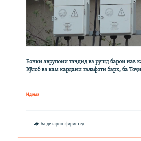
Бонки аврупоии таҷдид ва рушд барои нав 
Кӯлоб ва кам кардани талафоти барқ, ба Тоҷ
Идома
Ба дигарон фиристед