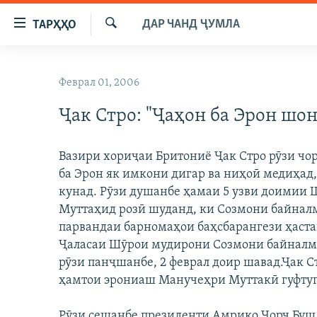
Пайвандҳои
ДАР ЧАНД ҶУМЛА
ТАРҲҲО
дастрасӣ
Ҷустуҷӯ
Ҷаҳиш
ГӮШАҲО
ба
Феврал 01, 2006
ГАПИ ОЗОД
СИЁСАТ
мояи
аслӣ
Ҷак Стро: "Ҷаҳон ба Эрон шо
РӮЗГОРИ МУҲОҶИР
ИҚТИСОД
Ҷаҳиш
САЛОМ, ХОҲАР
ҶОМЕА
ба
Вазири хориҷаи Бритониё Ҷак Стро рӯзи чо
феҳристи
ТАҲҚИҚОТ
ҚАЗИЯИ "КРОКУС"
ба Эрон як имкони дигар ва ниҳоӣ медиҳад
аслӣ
ҶАНГ ДАР УКРАИНА
кунад. Рӯзи душанбе ҳамаи 5 узви доимии
ОСИЁИ МАРКАЗӢ
Ҷаҳиш
Муттаҳид розӣ шуданд, ки Созмони байнал
ба
НАЗАРИ МАРДУМ
ФАРҲАНГ
парвандаи барномаҳои баҳсбарангези ҳаста
ҷустор
ЧАНДРАСОНАӢ
МЕҲМОНИ ОЗОДӢ
БЛОГИСТОН
Ҷаласаи Шӯрои мудирони Созмони байналмил
рӯзи панҷшанбе, 2 феврал доир шавад.Ҷак Ст
РӮЙХАТҲО
ВАРЗИШ
ОЗОДӢ ОНЛАЙН
ВИДЕО
ҳамтои эрониаш Манучеҳри Муттакӣ гуфтуг
КИТОБҲОИ ОЗОДӢ
НИГОРИСТОН
Рӯзи сешанбе президенти Амрико Ҷорҷ Буш