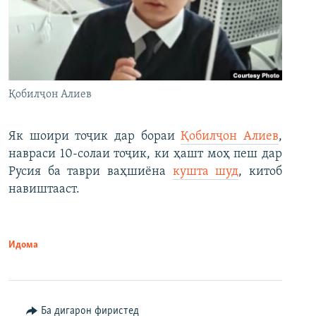
Қобилҷон Алиев
Як шоири тоҷик дар бораи
Қобилҷон Алиев
,
навраси 10-солаи тоҷик, ки ҳашт моҳ пеш дар
Русия ба таври ваҳшиёна
кушта шуд
, китоб
навиштааст.
Идома
Ба дигарон фиристед