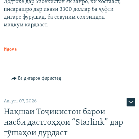
Додгоҳе дар Узбекистон як занро, ки хостааст,
писарашро дар ивази 3300 доллар ба ҷуфти
дигаре фурӯшад, ба севуним сол зиндон
маҳкум кардааст.
Идома
Ба дигарон фиристед
Август 07, 2026
Нақшаи Тоҷикистон барои
насби дастгоҳҳои “Starlink” дар
гӯшаҳои дурдаст