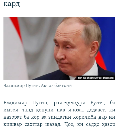
кард
Владимир Путин. Акс аз бойгонӣ
Владимир Путин, раисҷумҳури Русия, бо
имзои чанд қонуни нав иҷозат додааст, ки
назорат ба кор ва зиндагии хориҷиён дар ин
кишвар сахттар шавад. Ҷое, ки садҳо ҳазор