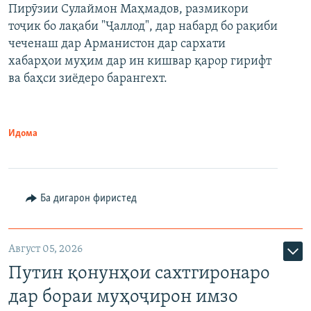
Пирӯзии Сулаймон Маҳмадов, размикори
360p
тоҷик бо лақаби "Ҷаллод", дар набард бо рақиби
480p
Auto
240p
360p
480p
чеченаш дар Арманистон дар сархати
720p
хабарҳои муҳим дар ин кишвар қарор гирифт
720p
1080p
ва баҳси зиёдеро барангехт.
1080p
Идома
Ба дигарон фиристед
Август 05, 2026
Путин қонунҳои сахтгиронаро
дар бораи муҳоҷирон имзо