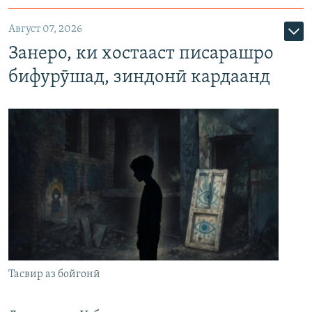
Август 07, 2026
Занеро, ки хостааст писарашро
бифурӯшад, зиндонӣ кардаанд
Тасвир аз бойгонӣ