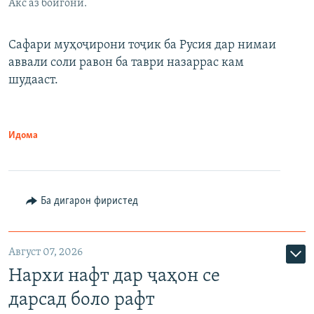
Акс аз бойгонӣ.
Сафари муҳоҷирони тоҷик ба Русия дар нимаи
аввали соли равон ба таври назаррас кам
шудааст.
Идома
Ба дигарон фиристед
Август 07, 2026
Нархи нафт дар ҷаҳон се
дарсад боло рафт