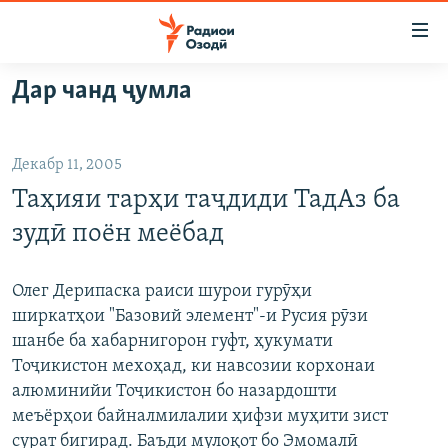
Пайвандҳои
дастрасӣ
Ҷаҳиш
Дар чанд ҷумла
ба
ГӮШАҲО
мояи
ГАПИ ОЗОД
СИЁСАТ
аслӣ
Декабр 11, 2005
РӮЗГОРИ МУҲОҶИР
Ҷаҳиш
ИҚТИСОД
Таҳияи тарҳи таҷдиди ТадАз ба
ба
САЛОМ, ХОҲАР
ҶОМЕА
феҳристи
зудӣ поён меёбад
ТАҲҚИҚОТ
ҚАЗИЯИ "КРОКУС"
аслӣ
Ҷаҳиш
ҶАНГ ДАР УКРАИНА
ОСИЁИ МАРКАЗӢ
Олег Дерипаска раиси шурои гурӯҳи
ба
ширкатҳои "Базовий элемент"-и Русия рӯзи
НАЗАРИ МАРДУМ
ФАРҲАНГ
ҷустор
шанбе ба хабарнигорон гуфт, ҳукумати
ЧАНДРАСОНАӢ
МЕҲМОНИ ОЗОДӢ
БЛОГИСТОН
Тоҷикистон мехоҳад, ки навсозии корхонаи
алюминийи Тоҷикистон бо назардошти
РӮЙХАТҲО
ВАРЗИШ
ОЗОДӢ ОНЛАЙН
ВИДЕО
меъёрҳои байналмилалии ҳифзи муҳити зист
КИТОБҲОИ ОЗОДӢ
НИГОРИСТОН
сурат бигирад. Баъди мулоқот бо Эмомалӣ