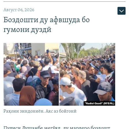
Август 06, 2026
Боздошти ду афвшуда бо
гумони дуздӣ
Раҳоии зиндониён. Акс аз бойгонӣ
Пулиси Душанбе мегӯяд, ду мардеро боздошт