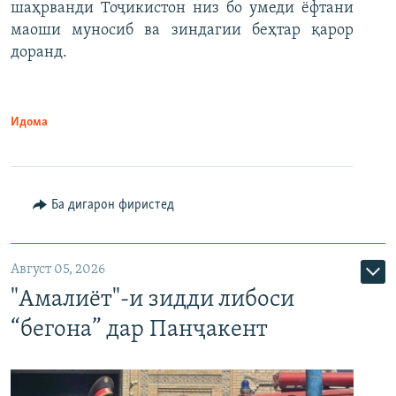
шаҳрванди Тоҷикистон низ бо умеди ёфтани
маоши муносиб ва зиндагии беҳтар қарор
доранд.
Идома
Ба дигарон фиристед
Август 05, 2026
"Амалиёт"-и зидди либоси
“бегона” дар Панҷакент