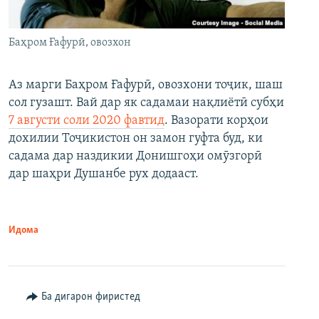
Баҳром Ғафурӣ, овозхон
Аз марги Баҳром Ғафурӣ, овозхони тоҷик, шаш
сол гузашт. Вай дар як садамаи нақлиётӣ субҳи
7 августи соли 2020 фавтид
. Вазорати корҳои
дохилии Тоҷикистон он замон гуфта буд, ки
садама дар наздикии Донишгоҳи омӯзгорӣ
дар шаҳри Душанбе рух додааст.
Идома
Ба дигарон фиристед