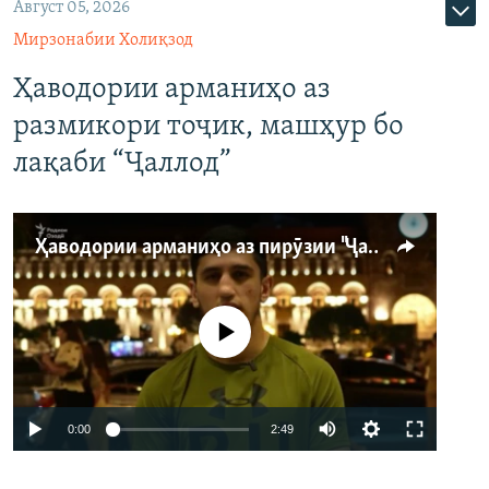
Август 05, 2026
Мирзонабии Холиқзод
Ҳаводории арманиҳо аз
размикори тоҷик, машҳур бо
лақаби “Ҷаллод”
Ҳаводории арманиҳо аз пирӯзии "Ҷаллод"-и тоҷик
Феълан кор намекунад
Auto
0:00
2:49
240p