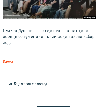
Пулиси Душанбе аз боздошти шаҳрвандони
хориҷӣ бо гумони ташкили фоҳишахона хабар
дод.
Идома
Ба дигарон фиристед