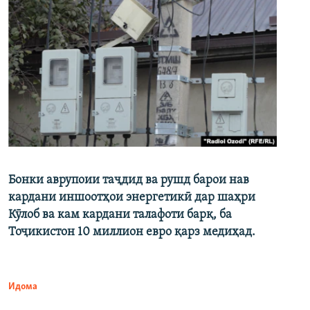
Бонки аврупоии таҷдид ва рушд барои нав
кардани иншоотҳои энергетикӣ дар шаҳри
Кӯлоб ва кам кардани талафоти барқ, ба
Тоҷикистон 10 миллион евро қарз медиҳад.
Идома