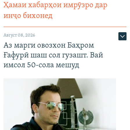
Ҳамаи хабарҳои имрӯзро дар
инҷо бихонед
Август 08, 2026
Аз марги овозхон Баҳром
Ғафурӣ шаш сол гузашт. Вай
имсол 50-сола мешуд