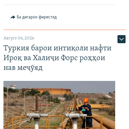
Ба дигарон фиристед
Август 06, 2026
Туркия барои интиқоли нафти
Ироқ ва Халиҷи Форс роҳҳои
нав меҷӯяд