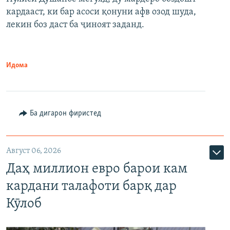
кардааст, ки бар асоси қонуни афв озод шуда,
лекин боз даст ба ҷиноят заданд.
Идома
Ба дигарон фиристед
Август 06, 2026
Даҳ миллион евро барои кам
кардани талафоти барқ дар
Кӯлоб