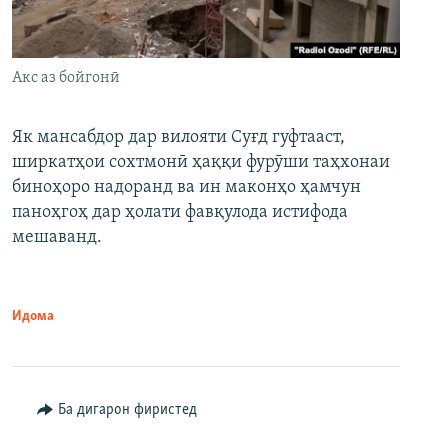
Акс аз бойгонӣ
Як мансабдор дар вилояти Суғд гуфтааст,
ширкатҳои сохтмонӣ ҳаққи фурӯши таҳхонаи
биноҳоро надоранд ва ин маконҳо ҳамчун
паноҳгоҳ дар ҳолати фавқулода истифода
мешаванд.
Идома
Ба дигарон фиристед