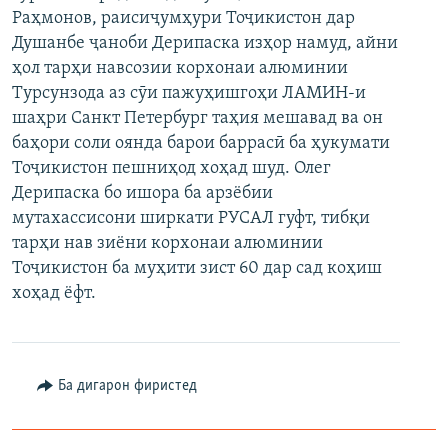
Раҳмонов, раисиҷумҳури Тоҷикистон дар
ГУЗОРИШҲОИ РАДИОӢ
Русский
Душанбе ҷаноби Дерипаска изҳор намуд, айни
ҳол тарҳи навсозии корхонаи алюминии
ПАЙГИРӢ КУНЕД
Турсунзода аз сӯи пажуҳишгоҳи ЛАМИН-и
шаҳри Санкт Петербург таҳия мешавад ва он
баҳори соли оянда барои баррасӣ ба ҳукумати
Тоҷикистон пешниҳод хоҳад шуд. Олег
Дерипаска бо ишора ба арзёбии
мутахассисони ширкати РУСАЛ гуфт, тибқи
Ҳамаи сомонаҳои RFE/RL
тарҳи нав зиёни корхонаи алюминии
Тоҷикистон ба муҳити зист 60 дар сад коҳиш
хоҳад ёфт.
Ба дигарон фиристед