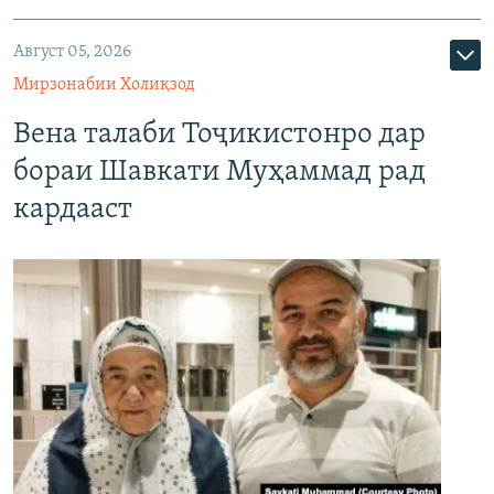
Август 05, 2026
Мирзонабии Холиқзод
Вена талаби Тоҷикистонро дар
бораи Шавкати Муҳаммад рад
кардааст