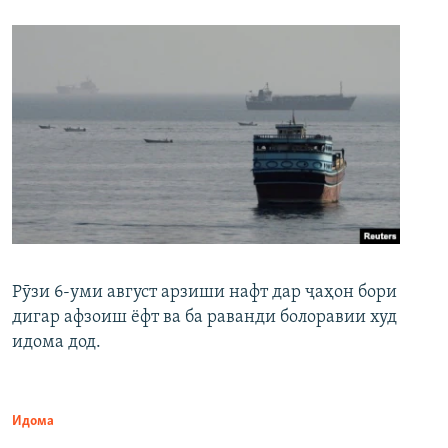
Рӯзи 6-уми август арзиши нафт дар ҷаҳон бори
дигар афзоиш ёфт ва ба раванди болоравии худ
идома дод.
Идома