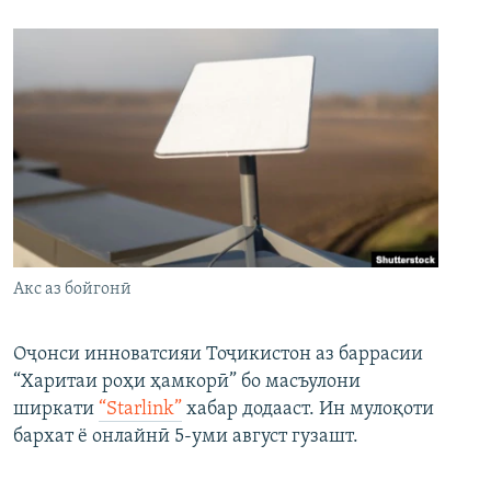
Акс аз бойгонӣ
Оҷонси инноватсияи Тоҷикистон аз баррасии
“Харитаи роҳи ҳамкорӣ” бо масъулони
ширкати
“Starlink”
хабар додааст. Ин мулоқоти
бархат ё онлайнӣ 5-уми август гузашт.