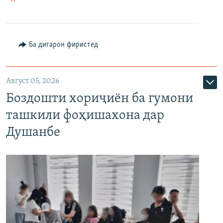
Ба дигарон фиристед
Август 05, 2026
Боздошти хориҷиён ба гумони
ташкили фоҳишахона дар
Душанбе