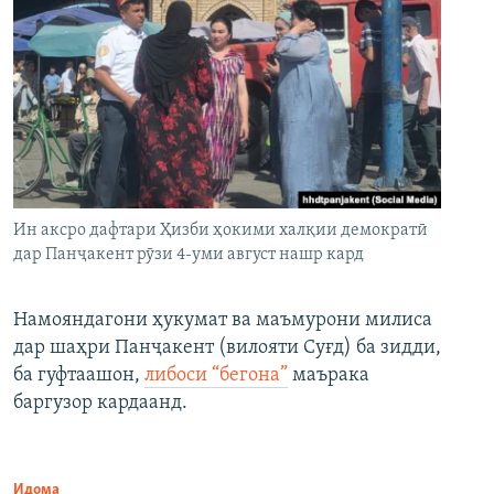
Ин аксро дафтари Ҳизби ҳокими халқии демократӣ
дар Панҷакент рӯзи 4-уми август нашр кард
Намояндагони ҳукумат ва маъмурони милиса
дар шаҳри Панҷакент (вилояти Суғд) ба зидди,
ба гуфтаашон,
либоси “бегона”
маърака
баргузор кардаанд.
Идома