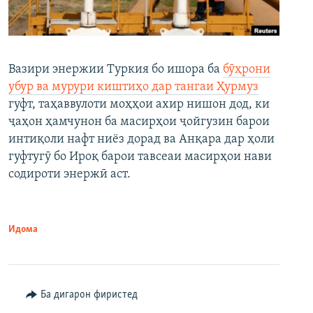
Вазири энержии Туркия бо ишора ба
бӯҳрони
убур ва мурури киштиҳо дар тангаи Ҳурмуз
гуфт, таҳаввулоти моҳҳои ахир нишон дод, ки
ҷаҳон ҳамчунон ба масирҳои ҷойгузин барои
интиқоли нафт ниёз дорад ва Анқара дар ҳоли
гуфтугӯ бо Ироқ барои тавсеаи масирҳои нави
содироти энержӣ аст.
Идома
Ба дигарон фиристед