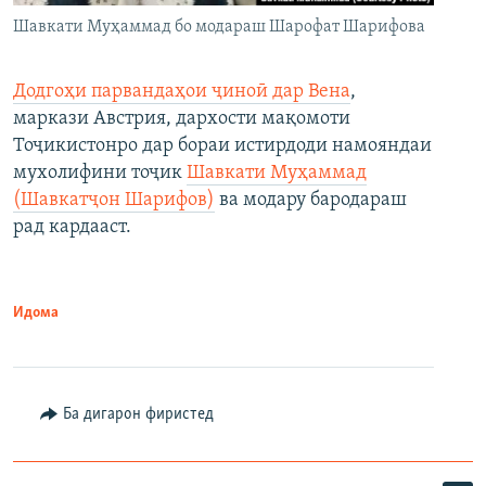
Шавкати Муҳаммад бо модараш Шарофат Шарифова
Додгоҳи парвандаҳои ҷиноӣ дар Вена
,
маркази Австрия, дархости мақомоти
Тоҷикистонро дар бораи истирдоди намояндаи
мухолифини тоҷик
Шавкати Муҳаммад
(Шавкатҷон Шарифов)
ва модару бародараш
рад кардааст.
Идома
Ба дигарон фиристед