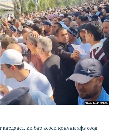
кардааст, ки бар асоси қонуни афв озод