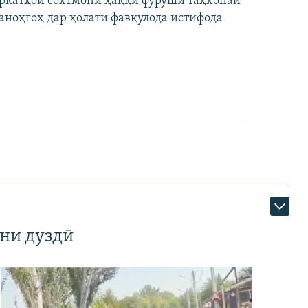
ширкатҳои сохтмонӣ ҳаққи фурӯши таҳхонаи
аноҳгоҳ дар ҳолати фавқулода истифода
ни дуздӣ