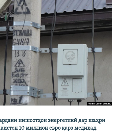
кардани иншоотҳои энергетикӣ дар шаҳри
икистон 10 миллион евро қарз медиҳад.