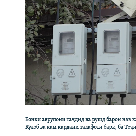
Бонки аврупоии таҷдид ва рушд барои нав 
Кӯлоб ва кам кардани талафоти барқ, ба Тоҷ