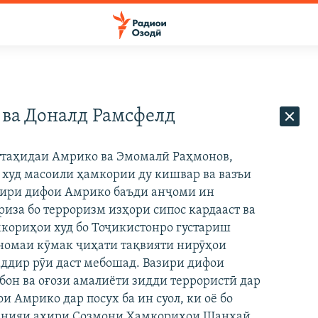
ва Доналд Рамсфелд
ттаҳидаи Амрико ва Эмомалӣ Раҳмонов,
худ масоили ҳамкории ду кишвар ва вазъи
зири дифои Амрико баъди анҷоми ин
риза бо терроризм изҳори сипос кардааст ва
мкориҳои худ бо Тоҷикистонро густариш
рномаи кӯмак ҷиҳати тақвияти нирӯҳои
аддир рӯи даст мебошад. Вазири дифои
бон ва оғози амалиёти зидди террористӣ дар
 Амрико дар посух ба ин суол, ки оё бо
аёнияи ахири Созмони Ҳамкориҳои Шанхай