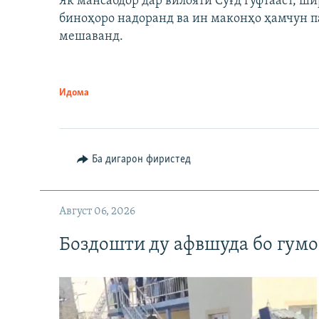
Як мансабдор дар вилояти Суғд гуфтааст, 
биноҳоро надоранд ва ин маконҳо ҳамчун п
мешаванд.
Идома
Ба дигарон фиристед
Август 06, 2026
Боздошти ду афвшуда бо гумо