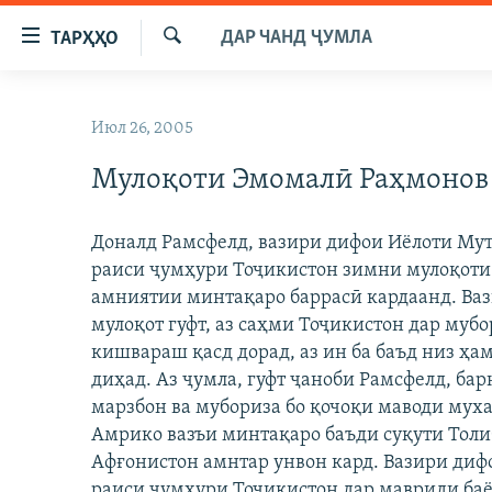
Пайвандҳои
ДАР ЧАНД ҶУМЛА
ТАРҲҲО
дастрасӣ
Ҷустуҷӯ
Ҷаҳиш
ГӮШАҲО
ба
Июл 26, 2005
ГАПИ ОЗОД
СИЁСАТ
мояи
аслӣ
Мулоқоти Эмомалӣ Раҳмонов 
РӮЗГОРИ МУҲОҶИР
ИҚТИСОД
Ҷаҳиш
САЛОМ, ХОҲАР
ҶОМЕА
ба
Доналд Рамсфелд, вазири дифои Иёлоти Му
феҳристи
ТАҲҚИҚОТ
ҚАЗИЯИ "КРОКУС"
раиси ҷумҳури Тоҷикистон зимни мулоқоти 
аслӣ
ҶАНГ ДАР УКРАИНА
амниятии минтақаро баррасӣ кардаaнд. Ва
ОСИЁИ МАРКАЗӢ
Ҷаҳиш
мулоқот гуфт, аз саҳми Тоҷикистон дар мубо
ба
НАЗАРИ МАРДУМ
ФАРҲАНГ
кишвараш қасд дорад, аз ин ба баъд низ ҳа
ҷустор
ЧАНДРАСОНАӢ
МЕҲМОНИ ОЗОДӢ
БЛОГИСТОН
диҳад. Аз ҷумла, гуфт ҷаноби Рамсфелд, ба
марзбон ва мубориза бо қочоқи маводи мух
РӮЙХАТҲО
ВАРЗИШ
ОЗОДӢ ОНЛАЙН
ВИДЕО
Амрико вазъи минтақаро баъди суқути Толи
КИТОБҲОИ ОЗОДӢ
НИГОРИСТОН
Афғонистон амнтар унвон кард. Вазири дифои
раиси ҷумҳури Тоҷикистон дар мавриди б