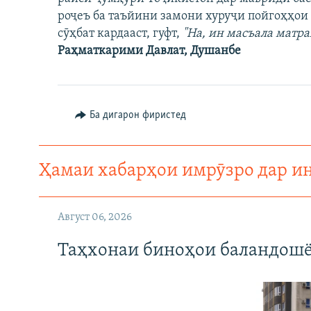
ГУЗОРИШҲОИ РАДИОӢ
роҷеъ ба таъйини замони хуруҷи пойгоҳҳо
сӯҳбат кардааст, гуфт,
"На, ин масъала матра
Раҳматкарими Давлат, Душанбе
Ба дигарон фиристед
Ҳамаи хабарҳои имрӯзро дар и
Август 06, 2026
Таҳхонаи биноҳои баландошё