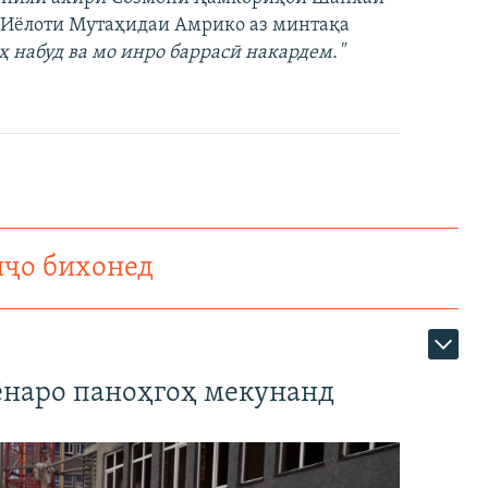
и Иёлоти Мутаҳидаи Амрико аз минтақа
ҳ набуд ва мо инро баррасӣ накардем."
нҷо бихонед
наро паноҳгоҳ мекунанд