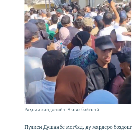
Раҳоии зиндониён. Акс аз бойгонӣ
Пулиси Душанбе мегӯяд, ду мардеро боздошт 