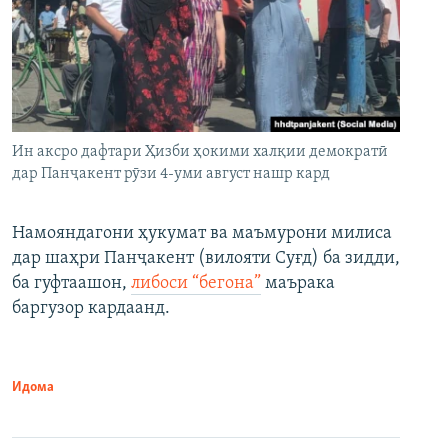
Ин аксро дафтари Ҳизби ҳокими халқии демократӣ
дар Панҷакент рӯзи 4-уми август нашр кард
Намояндагони ҳукумат ва маъмурони милиса
дар шаҳри Панҷакент (вилояти Суғд) ба зидди,
ба гуфтаашон,
либоси “бегона”
маърака
баргузор кардаанд.
Идома