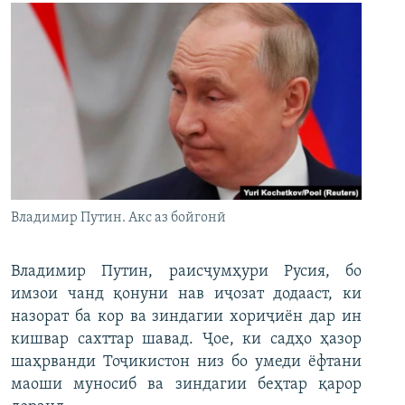
Владимир Путин. Акс аз бойгонӣ
Владимир Путин, раисҷумҳури Русия, бо
имзои чанд қонуни нав иҷозат додааст, ки
назорат ба кор ва зиндагии хориҷиён дар ин
кишвар сахттар шавад. Ҷое, ки садҳо ҳазор
шаҳрванди Тоҷикистон низ бо умеди ёфтани
маоши муносиб ва зиндагии беҳтар қарор