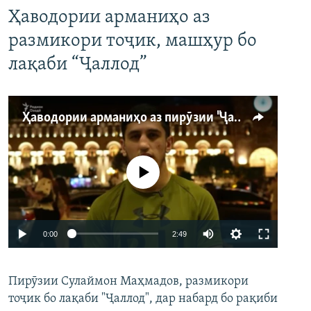
Ҳаводории арманиҳо аз
размикори тоҷик, машҳур бо
лақаби “Ҷаллод”
Ҳаводории арманиҳо аз пирӯзии "Ҷаллод"-и тоҷик
Феълан кор намекунад
Auto
0:00
2:49
240p
Пирӯзии Сулаймон Маҳмадов, размикори
360p
тоҷик бо лақаби "Ҷаллод", дар набард бо рақиби
480p
Auto
240p
360p
480p