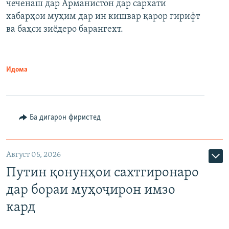
чеченаш дар Арманистон дар сархати
720p
хабарҳои муҳим дар ин кишвар қарор гирифт
720p
1080p
ва баҳси зиёдеро барангехт.
1080p
Идома
Ба дигарон фиристед
Август 05, 2026
Путин қонунҳои сахтгиронаро
дар бораи муҳоҷирон имзо
кард