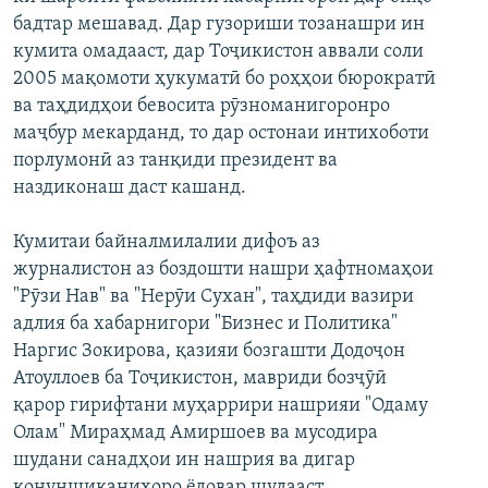
ГУЗОРИШҲОИ РАДИОӢ
бадтар мешавад. Дар гузориши тозанашри ин
Русский
кумита омадааст, дар Тоҷикистон аввали соли
2005 мақомоти ҳукуматӣ бо роҳҳои бюрократӣ
ПАЙГИРӢ КУНЕД
ва таҳдидҳои бевосита рӯзноманигоронро
маҷбур мекарданд, то дар остонаи интихоботи
порлумонӣ аз танқиди президент ва
наздиконаш даст кашанд.
Кумитаи байналмилалии дифоъ аз
Ҳамаи сомонаҳои RFE/RL
журналистон аз боздошти нашри ҳафтномаҳои
"Рӯзи Нав" ва "Нерӯи Сухан", таҳдиди вазири
адлия ба хабарнигори "Бизнес и Политика"
Наргис Зокирова, қазияи бозгашти Додоҷон
Атоуллоев ба Тоҷикистон, мавриди бозҷӯӣ
қарор гирифтани муҳаррири нашрияи "Одаму
Олам" Мираҳмад Амиршоев ва мусодира
шудани санадҳои ин нашрия ва дигар
қонуншиканиҳоро ёдовар шудааст.