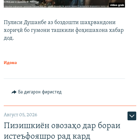
Пулиси Душанбе аз боздошти шаҳрвандони
хориҷӣ бо гумони ташкили фоҳишахона хабар
дод.
Идома
Ба дигарон фиристед
Август 05, 2026
Пизишкиён овозаҳо дар бораи
истеъфояшро рад кард