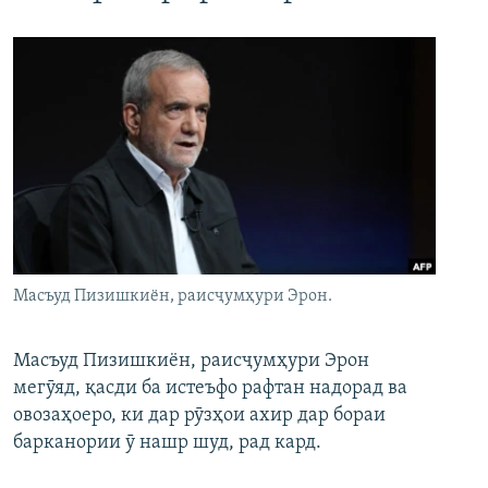
Масъуд Пизишкиён, раисҷумҳури Эрон.
Масъуд Пизишкиён, раисҷумҳури Эрон
мегӯяд, қасди ба истеъфо рафтан надорад ва
овозаҳоеро, ки дар рӯзҳои ахир дар бораи
барканории ӯ нашр шуд, рад кард.