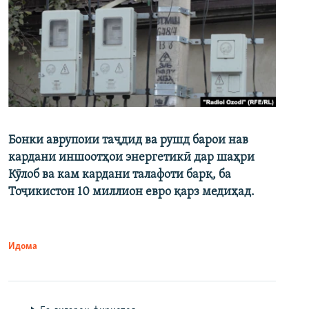
Бонки аврупоии таҷдид ва рушд барои нав
кардани иншоотҳои энергетикӣ дар шаҳри
Кӯлоб ва кам кардани талафоти барқ, ба
Тоҷикистон 10 миллион евро қарз медиҳад.
Идома