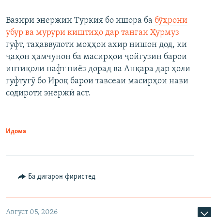
Вазири энержии Туркия бо ишора ба
бӯҳрони
убур ва мурури киштиҳо дар тангаи Ҳурмуз
гуфт, таҳаввулоти моҳҳои ахир нишон дод, ки
ҷаҳон ҳамчунон ба масирҳои ҷойгузин барои
интиқоли нафт ниёз дорад ва Анқара дар ҳоли
гуфтугӯ бо Ироқ барои тавсеаи масирҳои нави
содироти энержӣ аст.
Идома
Ба дигарон фиристед
Август 05, 2026