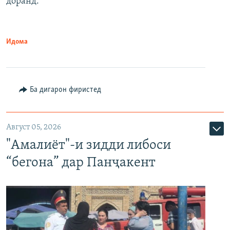
доранд.
Идома
Ба дигарон фиристед
Август 05, 2026
"Амалиёт"-и зидди либоси
“бегона” дар Панҷакент