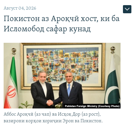
Август 04, 2026
Покистон аз Ароқчӣ хост, ки ба
Исломобод сафар кунад
Аббос Ароқчӣ (аз чап) ва Исҳоқ Дор (аз рост),
вазирони корҳои хориҷии Эрон ва Покистон.