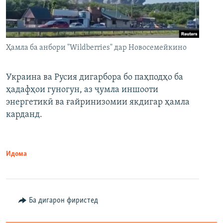
Ҳамла ба анбори "Wildberries" дар Новосемейкино
Украина ва Русия дигарбора бо паҳподҳо ба
ҳадафҳои гуногун, аз ҷумла иншооти
энергетикӣ ва ғайринизомии якдигар ҳамла
карданд.
Идома
Ба дигарон фиристед