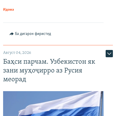
Идома
Ба дигарон фиристед
Август 04, 2026
Баҳси парчам. Узбекистон як
зани муҳоҷирро аз Русия
меорад