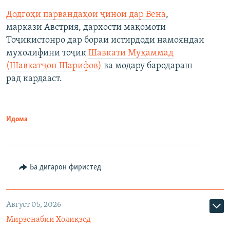
Додгоҳи парвандаҳои ҷиноӣ дар Вена
,
маркази Австрия, дархости мақомоти
Тоҷикистонро дар бораи истирдоди намояндаи
мухолифини тоҷик
Шавкати Муҳаммад
(Шавкатҷон Шарифов)
ва модару бародараш
рад кардааст.
Идома
Ба дигарон фиристед
Август 05, 2026
Мирзонабии Холиқзод