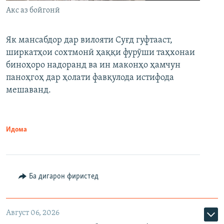
Акс аз бойгонӣ
Як мансабдор дар вилояти Суғд гуфтааст,
ширкатҳои сохтмонӣ ҳаққи фурӯши таҳхонаи
биноҳоро надоранд ва ин маконҳо ҳамчун
паноҳгоҳ дар ҳолати фавқулода истифода
мешаванд.
Идома
Ба дигарон фиристед
Август 06, 2026