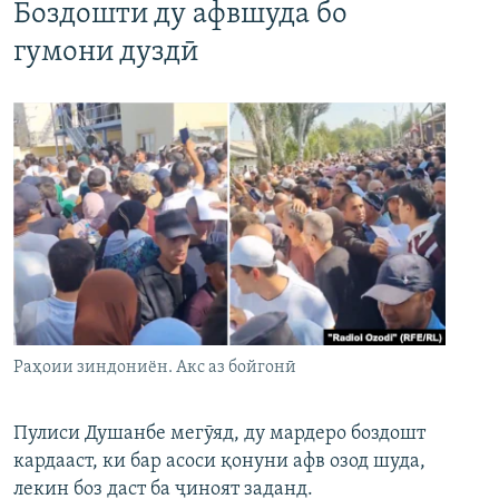
Боздошти ду афвшуда бо
гумони дуздӣ
Раҳоии зиндониён. Акс аз бойгонӣ
Пулиси Душанбе мегӯяд, ду мардеро боздошт
кардааст, ки бар асоси қонуни афв озод шуда,
лекин боз даст ба ҷиноят заданд.