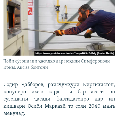
Ҷойи сӯзондани ҷасадҳо дар ноҳияи Симферополи
Қрим. Акс аз бойгонӣ
Содир Ҷабборов, раисҷумҳури Қирғизистон,
қонунеро имзо кард, ки бар асоси он
сӯзондани ҷасади фавтидагонро дар ин
кишвари Осиёи Марказӣ то соли 2040 манъ
мекунад.