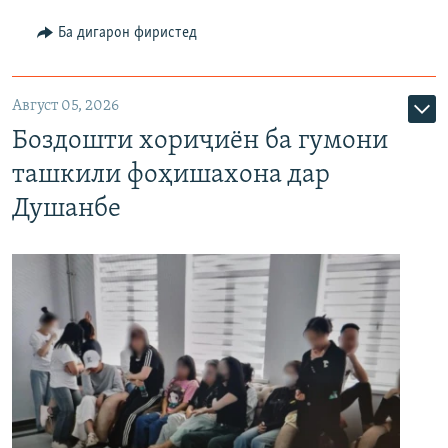
Ба дигарон фиристед
Август 05, 2026
Боздошти хориҷиён ба гумони
ташкили фоҳишахона дар
Душанбе