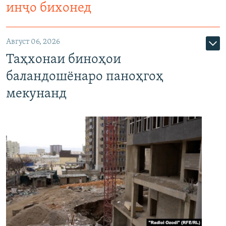
инҷо бихонед
Август 06, 2026
Таҳхонаи биноҳои
баландошёнаро паноҳгоҳ
мекунанд