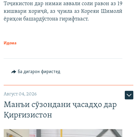
Тоҷикистон дар нимаи аввали соли равон аз 19
кишвари хориҷӣ, аз ҷумла аз Кореяи Шимолӣ
ёриҳои башардӯстона гирифтааст.
Идома
Ба дигарон фиристед
Август 04, 2026
Манъи сӯзондани ҷасадҳо дар
Қирғизистон