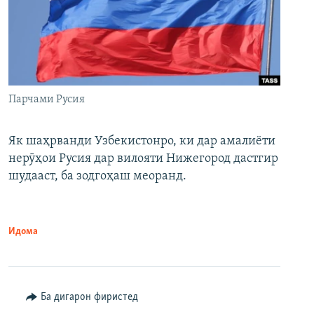
Парчами Русия
Як шаҳрванди Узбекистонро, ки дар амалиёти
нерӯҳои Русия дар вилояти Нижегород дастгир
шудааст, ба зодгоҳаш меоранд.
Идома
Ба дигарон фиристед