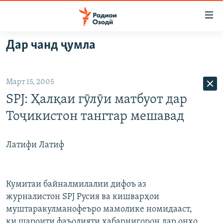
Пайвандҳои
дастрасӣ
Ҷаҳиш
Дар чанд ҷумла
ба
ГӮШАҲО
мояи
ГАПИ ОЗОД
СИЁСАТ
аслӣ
Март 15, 2005
РӮЗГОРИ МУҲОҶИР
Ҷаҳиш
ИҚТИСОД
SPJ: Ҳалқаи гӯлӯи матбуот дар
ба
САЛОМ, ХОҲАР
ҶОМЕА
феҳристи
Тоҷикистон тангтар мешавад
ТАҲҚИҚОТ
ҚАЗИЯИ "КРОКУС"
аслӣ
Ҷаҳиш
ҶАНГ ДАР УКРАИНА
ОСИЁИ МАРКАЗӢ
Латифи Латиф
ба
НАЗАРИ МАРДУМ
ФАРҲАНГ
ҷустор
ЧАНДРАСОНАӢ
МЕҲМОНИ ОЗОДӢ
БЛОГИСТОН
Кумитаи байналмилалии дифоъ аз
РӮЙХАТҲО
журналистон SPJ Русия ва кишварҳои
ВАРЗИШ
ОЗОДӢ ОНЛАЙН
ВИДЕО
муштаракулманофеъро мамолике номидааст,
КИТОБҲОИ ОЗОДӢ
НИГОРИСТОН
ки шароити фаъолияти хабарнигорон дар онҳо