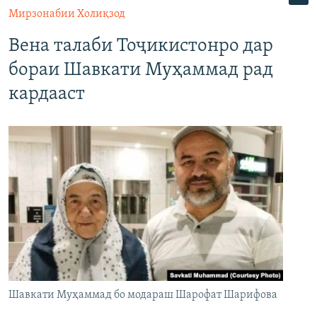
Мирзонабии Холиқзод
Вена талаби Тоҷикистонро дар
бораи Шавкати Муҳаммад рад
кардааст
Шавкати Муҳаммад бо модараш Шарофат Шарифова