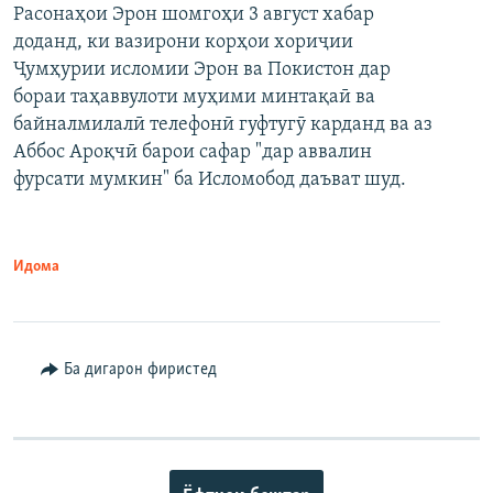
Расонаҳои Эрон шомгоҳи 3 август хабар
доданд, ки вазирони корҳои хориҷии
Ҷумҳурии исломии Эрон ва Покистон дар
бораи таҳаввулоти муҳими минтақаӣ ва
байналмилалӣ телефонӣ гуфтугӯ карданд ва аз
Аббос Ароқчӣ барои сафар "дар аввалин
фурсати мумкин" ба Исломобод даъват шуд.
Идома
Ба дигарон фиристед