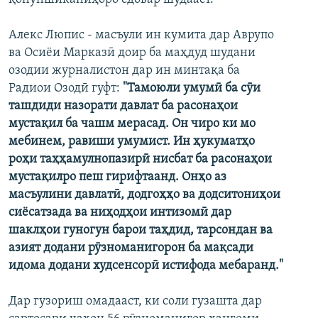
Алекс Люпис - масъули ин кумита дар Аврупо
ва Осиёи Марказӣ доир ба маҳдуд шудани
озодии журналистон дар ин минтақа ба
Радиои Озодӣ гуфт:
"Тамоюли умумӣ ба сӯи
ташдиди назорати давлат ба расонаҳои
мустақил ба чашм мерасад. Он чиро ки мо
мебинем, равиши умумист. Ин ҳукуматҳо
роҳи таҳҳамулнопазирӣ нисбат ба расонаҳои
мустақилро пеш гирифтаанд. Онҳо аз
масъулини давлатӣ, додгоҳҳо ва додситониҳои
сиёсатзада ва ниҳодҳои интизомӣ дар
шаклҳои гуногун барои таҳдид, тарсондан ва
азият додани рӯзноманигорон ба мақсади
идома додани худсенсорӣ истифода мебаранд."
Дар гузориш омадааст, ки соли гузашта дар