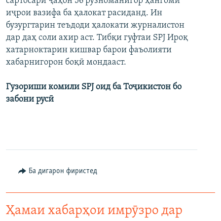
сартосари ҷаҳон 56 рӯзноманигор ҳангоми
иҷрои вазифа ба ҳалокат расиданд. Ин
бузургтарин теъдоди ҳалокати журналистон
дар даҳ соли ахир аст. Тибқи гуфтаи SPJ Ироқ
хатарноктарин кишвар барои фаъолияти
хабарнигорон боқӣ мондааст.
Гузориши комили SPJ оид ба Тоҷикистон бо
забони русӣ
Ба дигарон фиристед
Ҳамаи хабарҳои имрӯзро дар