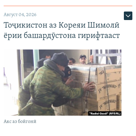
Август 04, 2026
Тоҷикистон аз Кореяи Шимолӣ
ёрии башардӯстона гирифтааст
Акс аз бойгонӣ