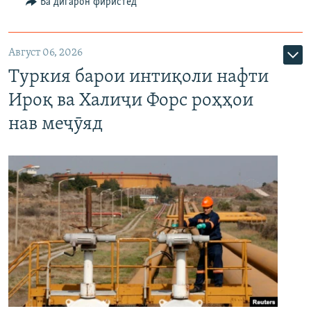
Ба дигарон фиристед
Август 06, 2026
Туркия барои интиқоли нафти
Ироқ ва Халиҷи Форс роҳҳои
нав меҷӯяд