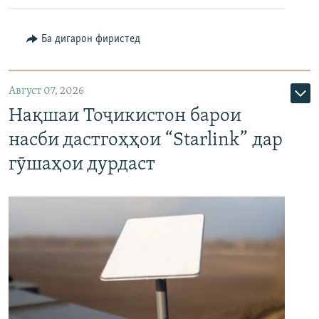
Ба дигарон фиристед
Август 07, 2026
Нақшаи Тоҷикистон барои
насби дастгоҳҳои “Starlink” дар
гӯшаҳои дурдаст