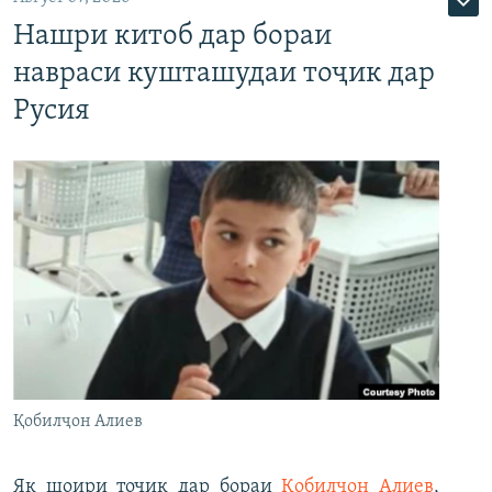
Нашри китоб дар бораи
навраси кушташудаи тоҷик дар
Русия
Қобилҷон Алиев
Як шоири тоҷик дар бораи
Қобилҷон Алиев
,