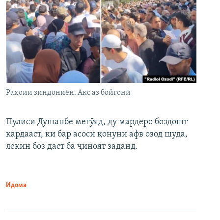
Раҳоии зиндониён. Акс аз бойгонӣ
Пулиси Душанбе мегӯяд, ду мардеро боздошт
кардааст, ки бар асоси қонуни афв озод шуда,
лекин боз даст ба ҷиноят заданд.
Идома