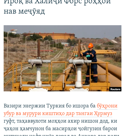
Ироқ ва Халиҷи Форс роҳҳои
нав меҷӯяд
Вазири энержии Туркия бо ишора ба
бӯҳрони
убур ва мурури киштиҳо дар тангаи Ҳурмуз
гуфт, таҳаввулоти моҳҳои ахир нишон дод, ки
ҷаҳон ҳамчунон ба масирҳои ҷойгузин барои