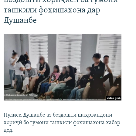
Боздошти хориҷиён ба гумони
ташкили фоҳишахона дар
Душанбе
Пулиси Душанбе аз боздошти шаҳрвандони
хориҷӣ бо гумони ташкили фоҳишахона хабар
дод.