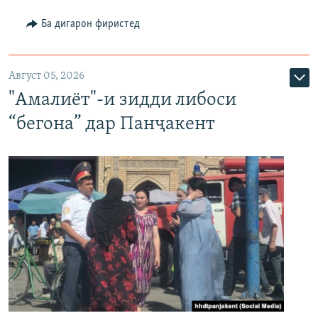
Ба дигарон фиристед
Август 05, 2026
"Амалиёт"-и зидди либоси
“бегона” дар Панҷакент