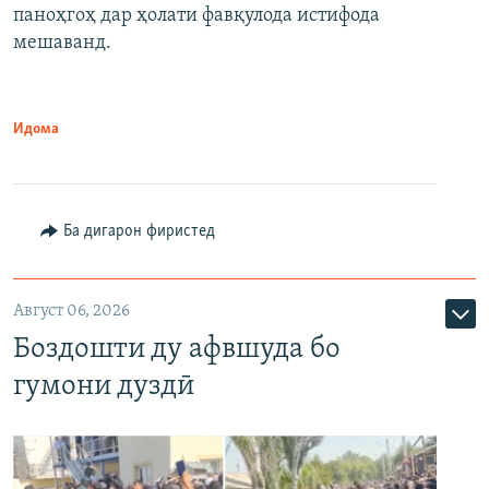
паноҳгоҳ дар ҳолати фавқулода истифода
мешаванд.
Идома
Ба дигарон фиристед
Август 06, 2026
Боздошти ду афвшуда бо
гумони дуздӣ