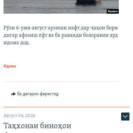
Рӯзи 6-уми август арзиши нафт дар ҷаҳон бори
дигар афзоиш ёфт ва ба раванди болоравии худ
идома дод.
Идома
Ба дигарон фиристед
Август 06, 2026
Таҳхонаи биноҳои