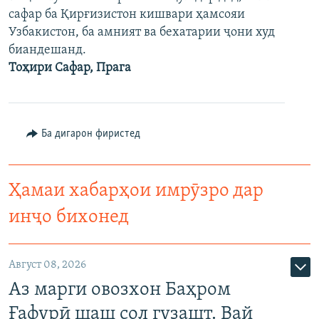
сафар ба Қирғизистон кишвари ҳамсояи
Узбакистон, ба амният ва бехатарии ҷони худ
биандешанд.
Тоҳири Сафар, Прага
Ба дигарон фиристед
Ҳамаи хабарҳои имрӯзро дар
инҷо бихонед
Август 08, 2026
Аз марги овозхон Баҳром
Ғафурӣ шаш сол гузашт. Вай