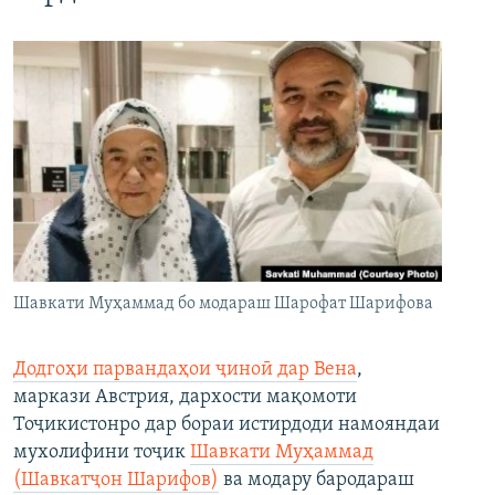
Шавкати Муҳаммад бо модараш Шарофат Шарифова
Додгоҳи парвандаҳои ҷиноӣ дар Вена
,
маркази Австрия, дархости мақомоти
Тоҷикистонро дар бораи истирдоди намояндаи
мухолифини тоҷик
Шавкати Муҳаммад
(Шавкатҷон Шарифов)
ва модару бародараш