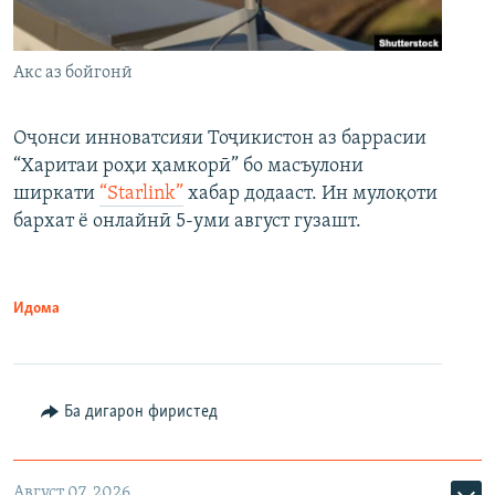
Акс аз бойгонӣ
Оҷонси инноватсияи Тоҷикистон аз баррасии
“Харитаи роҳи ҳамкорӣ” бо масъулони
ширкати
“Starlink”
хабар додааст. Ин мулоқоти
бархат ё онлайнӣ 5-уми август гузашт.
Идома
Ба дигарон фиристед
Август 07, 2026