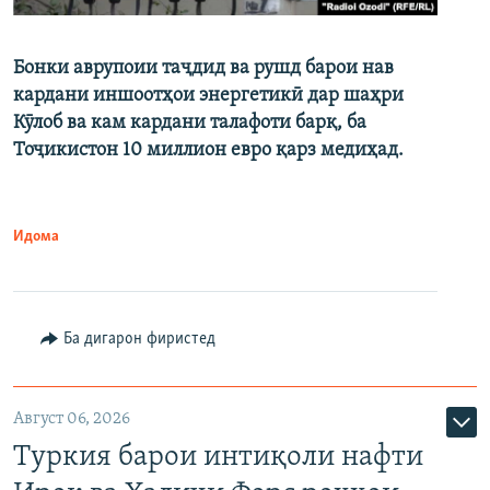
Бонки аврупоии таҷдид ва рушд барои нав
кардани иншоотҳои энергетикӣ дар шаҳри
Кӯлоб ва кам кардани талафоти барқ, ба
Тоҷикистон 10 миллион евро қарз медиҳад.
Идома
Ба дигарон фиристед
Август 06, 2026
Туркия барои интиқоли нафти