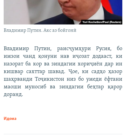
Владимир Путин. Акс аз бойгонӣ
Владимир Путин, раисҷумҳури Русия, бо
имзои чанд қонуни нав иҷозат додааст, ки
назорат ба кор ва зиндагии хориҷиён дар ин
кишвар сахттар шавад. Ҷое, ки садҳо ҳазор
шаҳрванди Тоҷикистон низ бо умеди ёфтани
маоши муносиб ва зиндагии беҳтар қарор
доранд.
Идома