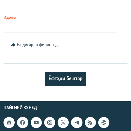
Идома
Ба дигарон фиристед
Ёфтҳои бештар
ПАЙГИРӢ КУНЕД