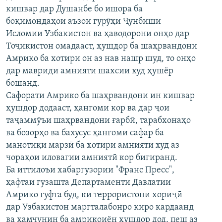
кишвар дар Душанбе бо ишора ба
ГУЗОРИШҲОИ РАДИОӢ
Русский
боқимондаҳои аъзои гурӯҳи Ҷунбиши
Исломии Узбакистон ва ҳаводорони онҳо дар
ПАЙГИРӢ КУНЕД
Тоҷикистон омадааст, ҳушдор ба шаҳрвандони
Амрико ба хотири он аз нав нашр шуд, то онҳо
дар мавриди амнияти шахсии худ ҳушёр
бошанд.
Сафорати Амрико ба шаҳрвандони ин кишвар
ҳушдор додааст, ҳангоми кор ва дар ҷои
Ҳамаи сомонаҳои RFE/RL
таҷаммӯъи шаҳрвандони ғарбӣ, тарабхонаҳо
ва бозорҳо ва бахусус ҳангоми сафар ба
манотиқи марзӣ ба хотири амнияти худ аз
чораҳои иловагии амниятӣ кор бигиранд.
Ба иттилоъи хабаргузории "Франс Пресс",
ҳафтаи гузашта Департаменти Давлатии
Амрико гуфта буд, ки террористони хориҷӣ
дар Узбакистон маргталабонро киро кардаанд
ва ҳамчунин ба амрикоиён ҳушдор дод, пеш аз