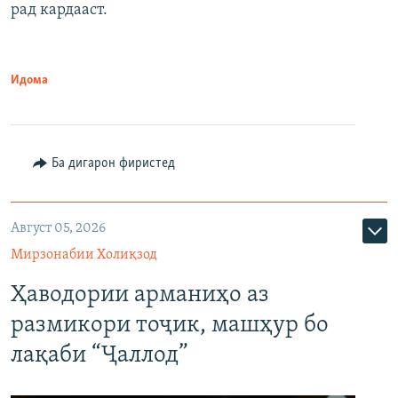
рад кардааст.
Идома
Ба дигарон фиристед
Август 05, 2026
Мирзонабии Холиқзод
Ҳаводории арманиҳо аз
размикори тоҷик, машҳур бо
лақаби “Ҷаллод”