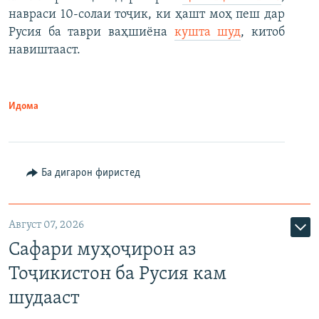
навраси 10-солаи тоҷик, ки ҳашт моҳ пеш дар
Русия ба таври ваҳшиёна
кушта шуд
, китоб
навиштааст.
Идома
Ба дигарон фиристед
Август 07, 2026
Сафари муҳоҷирон аз
Тоҷикистон ба Русия кам
шудааст