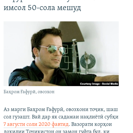
имсол 50-сола мешуд
Баҳром Ғафурӣ, овозхон
Аз марги Баҳром Ғафурӣ, овозхони тоҷик, шаш
сол гузашт. Вай дар як садамаи нақлиётӣ субҳи
7 августи соли 2020 фавтид
. Вазорати корҳои
дохилии Тоҷикистон он замон гуфта буд, ки