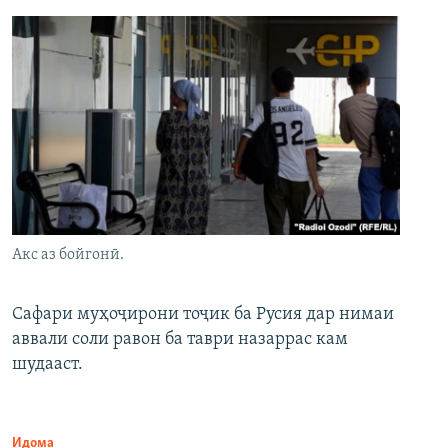
Акс аз бойгонӣ.
Сафари муҳоҷирони тоҷик ба Русия дар нимаи
аввали соли равон ба таври назаррас кам
шудааст.
Идома