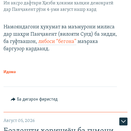
Ин аксро дафтари Ҳизби ҳокими халқии демократӣ
дар Панҷакент рӯзи 4-уми август нашр кард
Намояндагони ҳукумат ва маъмурони милиса
дар шаҳри Панҷакент (вилояти Суғд) ба зидди,
ба гуфтаашон,
либоси “бегона”
маърака
баргузор кардаанд.
Идома
Ба дигарон фиристед
Август 05, 2026