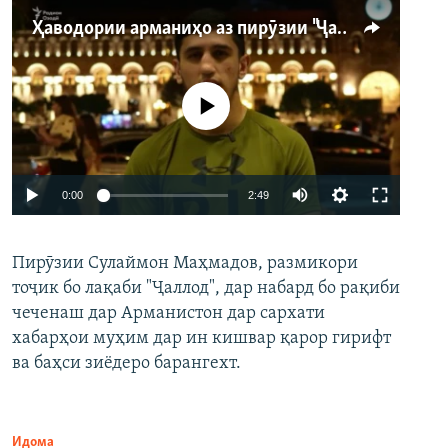
Ҳаводории арманиҳо аз пирӯзии "Ҷаллод"-и тоҷик
Феълан кор намекунад
Auto
0:00
2:49
240p
Пирӯзии Сулаймон Маҳмадов, размикори
360p
тоҷик бо лақаби "Ҷаллод", дар набард бо рақиби
480p
Auto
240p
360p
480p
чеченаш дар Арманистон дар сархати
720p
хабарҳои муҳим дар ин кишвар қарор гирифт
720p
1080p
ва баҳси зиёдеро барангехт.
1080p
Идома