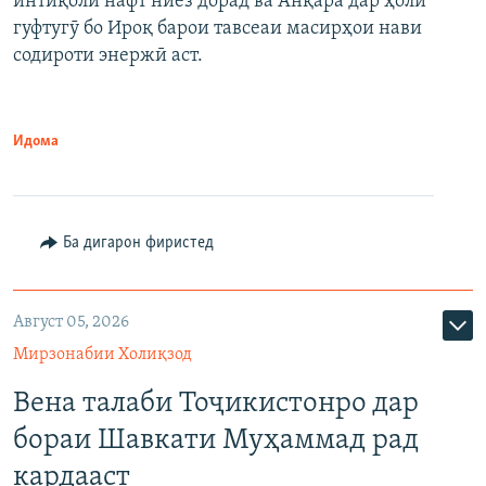
интиқоли нафт ниёз дорад ва Анқара дар ҳоли
гуфтугӯ бо Ироқ барои тавсеаи масирҳои нави
содироти энержӣ аст.
Идома
Ба дигарон фиристед
Август 05, 2026
Мирзонабии Холиқзод
Вена талаби Тоҷикистонро дар
бораи Шавкати Муҳаммад рад
кардааст