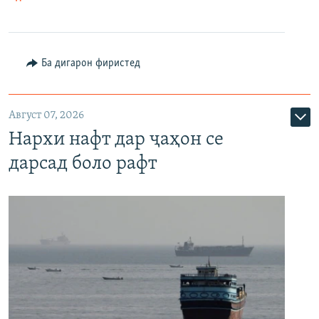
Ба дигарон фиристед
Август 07, 2026
Нархи нафт дар ҷаҳон се
дарсад боло рафт