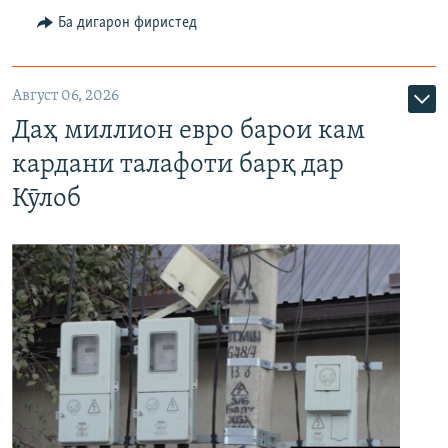
Ба дигарон фиристед
Август 06, 2026
Даҳ миллион евро барои кам
кардани талафоти барқ дар
Кӯлоб