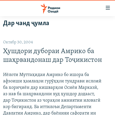
Пайвандҳои
дастрасӣ
Ҷаҳиш
Дар чанд ҷумла
ба
ГӮШАҲО
мояи
ГАПИ ОЗОД
СИЁСАТ
аслӣ
Октябр 30, 2004
РӮЗГОРИ МУҲОҶИР
Ҷаҳиш
ИҚТИСОД
Ҳушдори дубораи Амрико ба
ба
САЛОМ, ХОҲАР
ҶОМЕА
феҳристи
шаҳрвандонаш дар Тоҷикистон
ТАҲҚИҚОТ
ҚАЗИЯИ "КРОКУС"
аслӣ
Ҷаҳиш
ҶАНГ ДАР УКРАИНА
ОСИЁИ МАРКАЗӢ
Иёлоти Муттаҳидаи Амрико бо ишора ба
ба
афзоиши ҳамлаҳои гурӯҳҳои тундрави исломӣ
НАЗАРИ МАРДУМ
ФАРҲАНГ
ҷустор
ба хориҷиён дар кишварҳои Осиёи Марказӣ,
ЧАНДРАСОНАӢ
МЕҲМОНИ ОЗОДӢ
БЛОГИСТОН
аз нав ба шаҳрвандони худ ҳушдор додааст,
дар Тоҷикистон аз чораҳои амниятии иловагӣ
РӮЙХАТҲО
ВАРЗИШ
ОЗОДӢ ОНЛАЙН
ВИДЕО
кор бигиранд. Ба иттилоъи Департаменти
КИТОБҲОИ ОЗОДӢ
НИГОРИСТОН
Давлатии Амрико, дар баёнияи сафорати ин