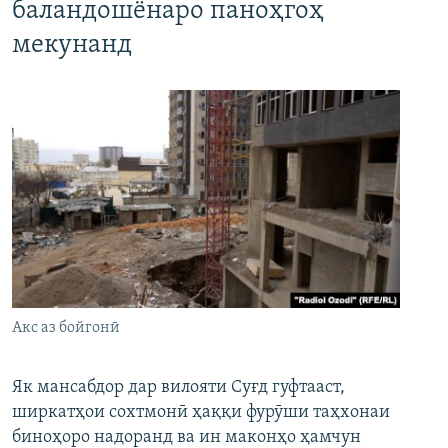
баландошёнаро паноҳгоҳ
мекунанд
Акс аз бойгонӣ
Як мансабдор дар вилояти Суғд гуфтааст,
ширкатҳои сохтмонӣ ҳаққи фурӯши таҳхонаи
биноҳоро надоранд ва ин маконҳо ҳамчун