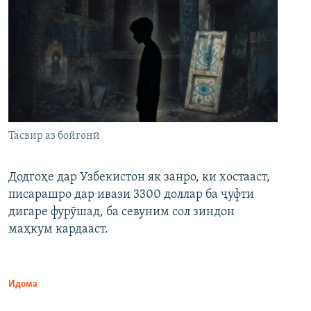
Тасвир аз бойгонӣ
Додгоҳе дар Узбекистон як занро, ки хостааст,
писарашро дар ивази 3300 доллар ба ҷуфти
дигаре фурӯшад, ба севуним сол зиндон
маҳкум кардааст.
Идома