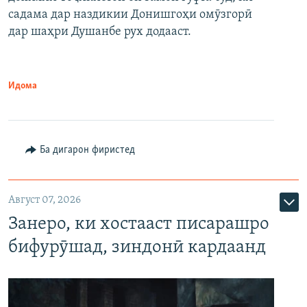
садама дар наздикии Донишгоҳи омӯзгорӣ
дар шаҳри Душанбе рух додааст.
Идома
Ба дигарон фиристед
Август 07, 2026
Занеро, ки хостааст писарашро
бифурӯшад, зиндонӣ кардаанд