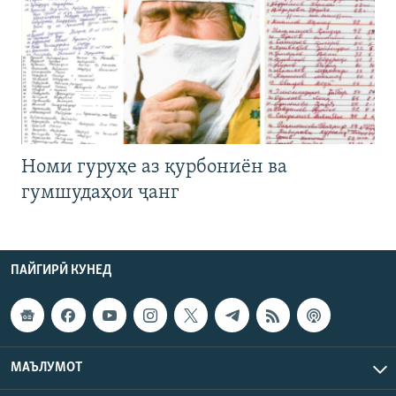
Номи гуруҳе аз қурбониён ва
гумшудаҳои ҷанг
ПАЙГИРӢ КУНЕД
МАЪЛУМОТ