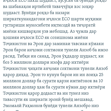
иҷлоси ЕСО пахш шудааст, хусусан ба бунёди роҳҳо
ва шабакаҳои иртиботӣ таваҷҷӯҳи хос зоҳир
шудааст. Бунёди роҳҳо ба назари
ширкаткунандагони иҷлоси ЕСО шарти муҳими
густариши муносиботи иқтисодӣ ва тиҷоратӣ
миёни кишварҳои узв мебошад. Аз ҷумла дар
ҳошияи иҷлоси ЕСО як созишнома миёни
Тоҷикистон ва Эрон дар заминаи тавсиаи кӯмаки
Эрон барои анҷоми сохтмони тунели Анзоб ба имзо
расид. Тибқи ин санад, Эрон ӯҳдадор шудааст, ки
боз 5 миллион доллари изофа дар ихтиёри
Тоҷикистон ҷиҳати анҷоми сохтмони тунели Анзоб
қарор диҳад. Эрон то кунун барои ин ин лоиҳа 25
миллион доллар ба сурати қарзи имтиёзнок ва 10
миллион доллар ҳам ба сурати кӯмак дар ихтиёри
Тоҷикистон қарор додааст ва ин тунел низ
тавассути як ширкати эронӣ бунёд мешавад.
Эмомалӣ Раҳмонов бунёди тунели Анзобро низ