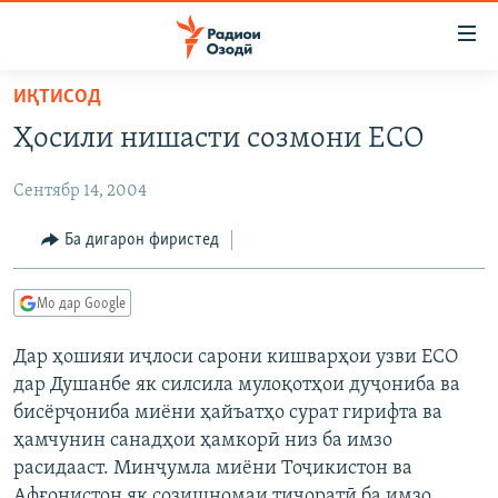
Пайвандҳои
дастрасӣ
Ҷаҳиш
ИҚТИСОД
ба
ГӮШАҲО
Ҳосили нишасти созмони ЕСО
мояи
ГАПИ ОЗОД
СИЁСАТ
аслӣ
Сентябр 14, 2004
РӮЗГОРИ МУҲОҶИР
Ҷаҳиш
ИҚТИСОД
ба
САЛОМ, ХОҲАР
ҶОМЕА
Ба дигарон фиристед
феҳристи
ТАҲҚИҚОТ
ҚАЗИЯИ "КРОКУС"
аслӣ
Мо дар Google
Ҷаҳиш
ҶАНГ ДАР УКРАИНА
ОСИЁИ МАРКАЗӢ
ба
Дар ҳошияи иҷлоси сарони кишварҳои узви ЕСО
НАЗАРИ МАРДУМ
ФАРҲАНГ
ҷустор
дар Душанбе як силсила мулоқотҳои дуҷониба ва
ЧАНДРАСОНАӢ
МЕҲМОНИ ОЗОДӢ
БЛОГИСТОН
бисёрҷониба миёни ҳайъатҳо сурат гирифта ва
РӮЙХАТҲО
ҳамчунин санадҳои ҳамкорӣ низ ба имзо
ВАРЗИШ
ОЗОДӢ ОНЛАЙН
ВИДЕО
расидааст. Минҷумла миёни Тоҷикистон ва
КИТОБҲОИ ОЗОДӢ
НИГОРИСТОН
Афғонистон як созишномаи тиҷоратӣ ба имзо