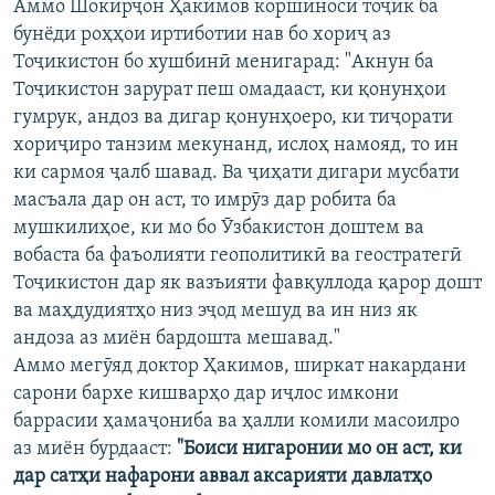
Аммо Шокирҷон Ҳакимов коршиноси тоҷик ба
бунёди роҳҳои иртиботии нав бо хориҷ аз
Тоҷикистон бо хушбинӣ менигарад: "Акнун ба
Тоҷикистон зарурат пеш омадааст, ки қонунҳои
гумрук, андоз ва дигар қонунҳоеро, ки тиҷорати
хориҷиро танзим мекунанд, ислоҳ намояд, то ин
ки сармоя ҷалб шавад. Ва ҷиҳати дигари мусбати
масъала дар он аст, то имрӯз дар робита ба
мушкилиҳое, ки мо бо Ӯзбакистон доштем ва
вобаста ба фаъолияти геополитикӣ ва геостратегӣ
Тоҷикистон дар як вазъияти фавқуллода қарор дошт
ва маҳдудиятҳо низ эҷод мешуд ва ин низ як
андоза аз миён бардошта мешавад."
Аммо мегӯяд доктор Ҳакимов, ширкат накардани
сарони бархе кишварҳо дар иҷлос имкони
баррасии ҳамаҷониба ва ҳалли комили масоилро
аз миён бурдааст:
"Боиси нигаронии мо он аст, ки
дар сатҳи нафарони аввал аксарияти давлатҳо