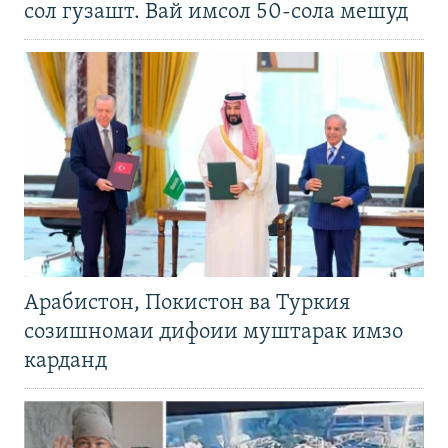
сол гузашт. Вай имсол 50-сола мешуд
Арабистон, Покистон ва Туркия
созишномаи дифоии муштарак имзо
карданд