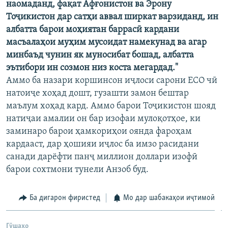
наомаданд, фақат Афғонистон ва Эрону
Тоҷикистон дар сатҳи аввал ширкат варзиданд, ин
албатта барои моҳиятан баррасӣ кардани
масъалаҳои муҳим мусоидат намекунад ва агар
минбаъд чунин як муносибат бошад, албатта
эътибори ин созмон низ коста мегардад."
Аммо ба назари коршинсон иҷлоси сарони ЕСО чӣ
натоиҷе хоҳад дошт, гузашти замон бештар
маълум хоҳад кард. Аммо барои Тоҷикистон шояд
натиҷаи амалии он бар изофаи мулоқотҳое, ки
заминаро барои ҳамкориҳои оянда фароҳам
кардааст, дар ҳошияи иҷлос ба имзо расидани
санади дарёфти панҷ миллион доллари изофӣ
барои сохтмони тунели Анзоб буд.
Ба дигарон фиристед
Мо дар шабакаҳои иҷтимоӣ
Гӯшаҳо