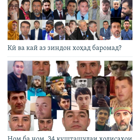
Кӣ ва кай аз зиндон хоҳад баромад?
Ном ба ном. 34 кушташудаи ҳодисаҳои