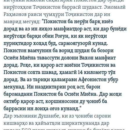
инчунин имкони саҳмгирии Покистон дар бунёди
нирӯгоҳҳои Тоҷикистон баррасӣ шудааст. Эмомалӣ
Раҳмонов раиси ҷумҳури Тоҷикистон дар ин
маврид мегуяд:
"Покистон ба нерӯи барқ ниёз
дорад ва аз ин лиҳоз манфиатдор аст, ки дар бунёди
нерӯгоҳи барқи обии Роғун, ки як нерӯгоҳи
пуриқтидор хоҳад буд, сармоягузорӣ кунад.
Покистон вамчунин ба ворид шудан ба бозори
Осиёи Миёна тавассути долони Вахон манфиат
дорад. Роҳе, ки қарор аст миёни Тоҷикистон ва
Покистон сохта шавад, ҳамагӣ 14 километр тӯл
дорад. Ва аз тариқи қаламрави Афғонистон убур
мекунад. Ин наздиктарин роҳ аст, барои
баромадани Покистон ба Осиёи Миёна. Дар моҳи
октябр қарор аст, коршиносони ду ҷониб ба
баррасии ин лоиҳа оғоз кунанд."
Дар эъломияи Душанбе, ки аз ҷониби сарони
кишварҳо ва ҳайъатҳои ширкаткунанда дар