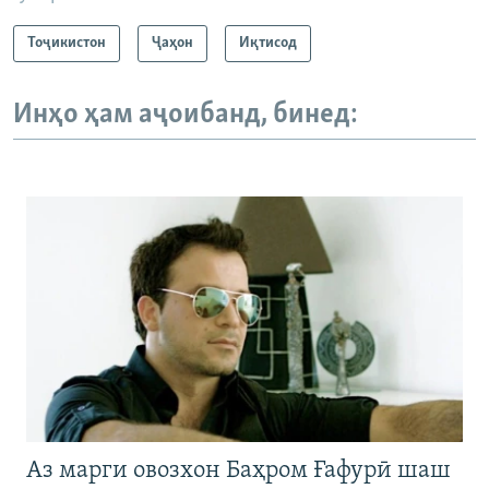
Тоҷикистон
Ҷаҳон
Иқтисод
Инҳо ҳам аҷоибанд, бинед:
Аз марги овозхон Баҳром Ғафурӣ шаш