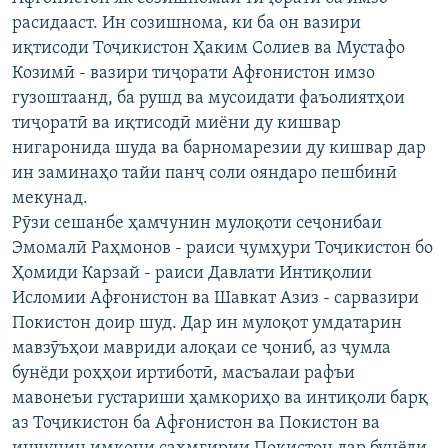
ГУЗОРИШҲОИ РАДИОӢ
расидааст. Ин созишнома, ки ба он вазири
Русский
иқтисоди Тоҷикистон Ҳаким Солиев ва Мустафо
Козимӣ - вазири тиҷорати Афғонистон имзо
ПАЙГИРӢ КУНЕД
гузоштаанд, ба рушд ва мусоидати фаъолиятҳои
тиҷоратӣ ва иқтисодӣ миёни ду кишвар
нигаронида шуда ва барномарезии ду кишвар дар
ин заминаҳо тайи панҷ соли ояндаро пешбинӣ
мекунад.
Рӯзи сешанбе ҳамчунин мулоқоти сеҷонибаи
Ҳамаи сомонаҳои RFE/RL
Эмомалӣ Раҳмонов - раиси ҷумҳури Тоҷикистон бо
Ҳомиди Карзай - раиси Давлати Интиқолии
Исломии Афғонистон ва Шавкат Азиз - сарвазири
Покистон доир шуд. Дар ин мулоқот умдатарин
мавзӯъҳои мавриди алоқаи се ҷониб, аз ҷумла
бунёди роҳҳои иртиботӣ, масъалаи рафъи
мавонеъи густариши ҳамкориҳо ва интиқоли барқ
аз Тоҷикистон ба Афғонистон ва Покистон ва