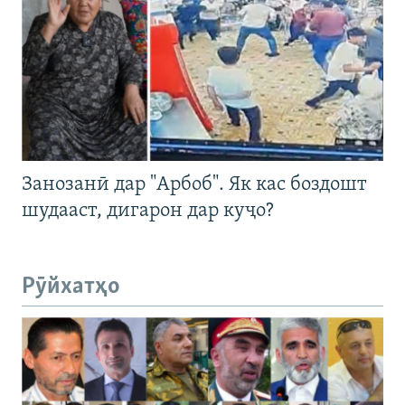
Занозанӣ дар "Арбоб". Як кас боздошт
шудааст, дигарон дар куҷо?
Рӯйхатҳо