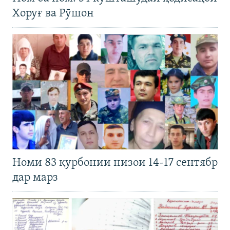
Хоруғ ва Рӯшон
Номи 83 қурбонии низои 14-17 сентябр
дар марз