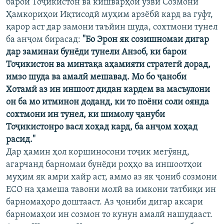
барои Тоҷикистон ва кишварҳои узви Созмони
Ҳамкориҳои Иқтисодӣ муҳим арзёбӣ кард ва гуфт,
қарор аст дар замони таъйин шуда, сохтмони тунел
ба анҷом бирасад:
"Бо Эрон як созишномаи дигар
дар заминаи бунёди тунели Анзоб, ки барои
Тоҷикистон ва минтақа аҳамияти стратегӣ дорад,
имзо шуда ва амалӣ мешавад. Мо бо ҷаноби
Хотамӣ аз ин иншоот дидан кардем ва масъулони
он ба мо итминон доданд, ки то поёни соли оянда
сохтмони ин тунел, ки шимолу ҷануби
Тоҷикистонро васл хоҳад кард, ба анҷом хоҳад
расид."
Дар ҳамин ҳол коршиносони тоҷик мегӯянд,
агарчанд барномаи бунёди роҳҳо ва иншоотҳои
муҳим як амри хайр аст, аммо аз як ҷониб созмони
ЕСО на ҳамеша тавони молӣ ва имкони татбиқи ин
барномаҳоро доштааст. Аз ҷониби дигар аксари
барномаҳои ин созмон то кунун амалӣ нашудааст.