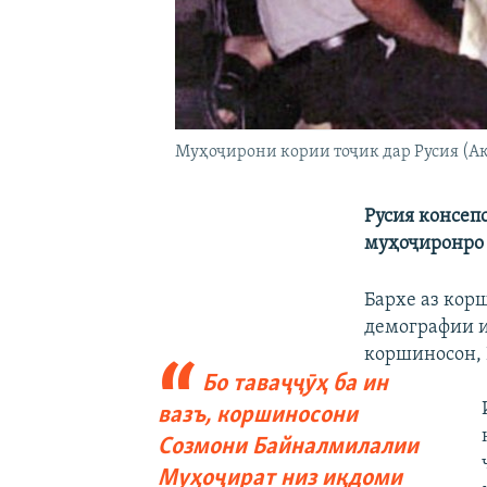
Муҳоҷирони кории тоҷик дар Русия (Ак
Русия консеп
муҳоҷиронро 
Бархе аз кор
демографии и
коршиносон, 
Бо таваҷҷӯҳ ба ин
вазъ, коршиносони
Созмони Байналмилалии
Муҳоҷират низ иқдоми