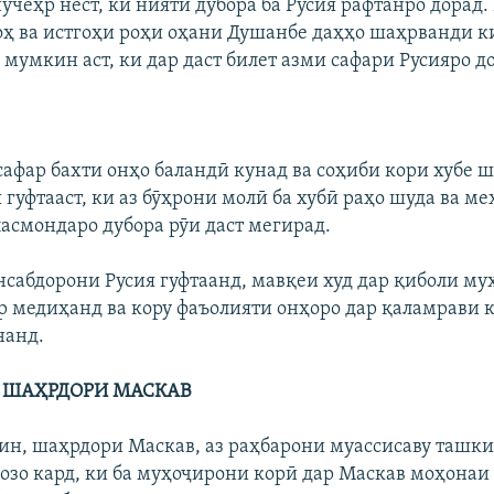
учеҳр нест, ки нияти дубора ба Русия рафтанро дорад.
оҳ ва истгоҳи роҳи оҳани Душанбе даҳҳо шаҳрванди 
 мумкин аст, ки дар даст билет азми сафари Русияро д
сафар бахти онҳо баландӣ кунад ва соҳиби кори хубе ш
 гуфтааст, ки аз бӯҳрони молӣ ба хубӣ раҳо шуда ва м
асмондаро дубора рӯи даст мегирад.
ансабдорони Русия гуфтаанд, мавқеи худ дар қиболи м
р медиҳанд ва кору фаъолияти онҳоро дар қаламрави
нанд.
 ШАҲРДОРИ МАСКАВ
ин, шаҳрдори Маскав, аз раҳбарони муассисаву ташки
озо кард, ки ба муҳоҷирони корӣ дар Маскав моҳонаи