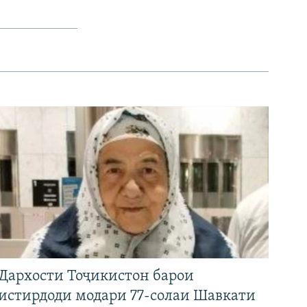
Дархости Тоҷикистон барои
истирдоди модари 77-солаи Шавкати