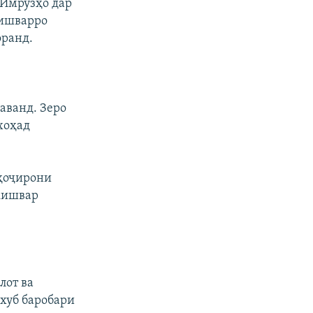
 Имрӯзҳо дар
кишварро
оранд.
аванд. Зеро
ехоҳад
уҳоҷирони
 кишвар
лот ва
 хуб баробари