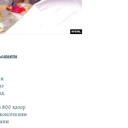
ъолияти
аи
аз
ад.
и 800 ҳазор
 консепсияи
тани