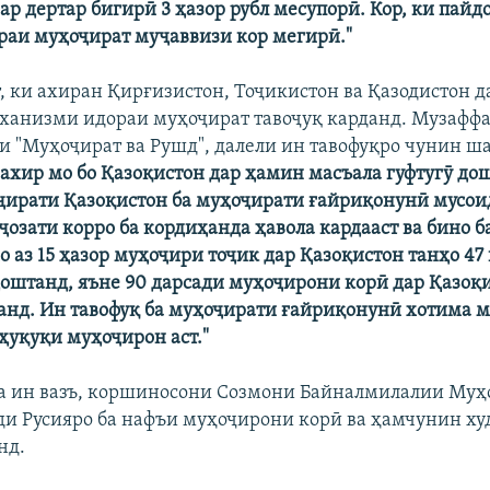
гар дертар бигирӣ 3 ҳазор рубл месупорӣ. Кор, ки пайд
ораи муҳоҷират муҷаввизи кор мегирӣ."
т, ки ахиран Қирғизистон, Тоҷикистон ва Қазодистон д
ханизми идораи муҳоҷират тавоҷуқ карданд. Музаффа
и "Муҳоҷират ва Рушд", далели ин тавофуқро чунин ша
 ахир мо бо Қазоқистон дар ҳамин масъала гуфтугӯ до
ҷирати Қазоқистон ба муҳоҷирати ғайриқонунӣ мусои
ҷозати корро ба кордиҳанда ҳавола кардааст ва бино б
о аз 15 ҳазор муҳоҷири тоҷик дар Қазоқистон танҳо 47
доштанд, яъне 90 дарсади муҳоҷирони корӣ дар Қазоқ
нд. Ин тавофуқ ба муҳоҷирати ғайриқонунӣ хотима м
ҳуқуқи муҳоҷирон аст."
ба ин вазъ, коршиносони Созмони Байналмилалии Муҳ
и Русияро ба нафъи муҳоҷирони корӣ ва ҳамчунин ху
нд.