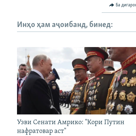
Ба дигаро
Инҳо ҳам аҷоибанд, бинед:
Узви Сенати Амрико: "Кори Путин
нафратовар аст"