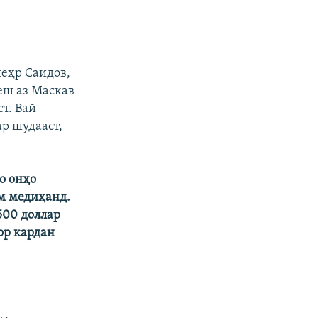
чеҳр Саидов,
еш аз Маскав
т. Вай
ар шудааст,
о онҳо
ам медиҳанд.
500 доллар
кор кардан