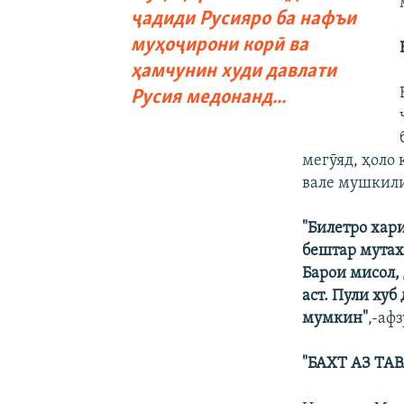
ҷадиди Русияро ба нафъи
муҳоҷирони корӣ ва
ҳамчунин худи давлати
Русия медонанд...
мегӯяд, ҳоло 
вале мушкили
"Билетро хар
бештар мутах
Барои мисол, 
аст. Пули хуб
мумкин"
,-аф
"БАХТ АЗ ТА