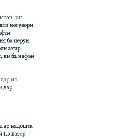
стон, ин
лати ногувори
афти
ия ба неруи
оли ахир
, ки ба нафъи
 дар ин
н дар
 агар надошта
 1,5 ҳазор