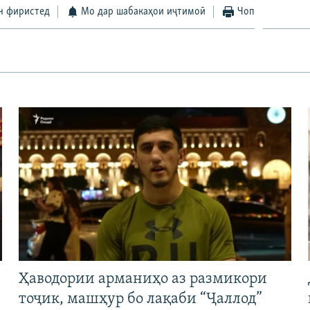
н фиристед
Мо дар шабакаҳои иҷтимоӣ
Чоп
Ҳаводории арманиҳо аз размикори
тоҷик, машҳур бо лақаби “Ҷаллод”