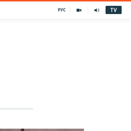
TV
РУС