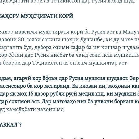
муҳоҷирати корӣ аз Тоҷикистон дар Русия хоҳад шуд.
БАҲОРУ МУҲОҶИРАТИ КОРӢ
Баҳор мавсими муҳоҷирати корӣ ба Русия аст ва Ману
ҷавони 30-солаи сокини шаҳри Душанбе, ки ду моҳе п
баргашта буд, дубора озими сафар ба ин кишвар шудаас
кор ёфтан дар Русия нисбат ба чанд соли пеш мушкилт
 бекорӣ дар Тоҷикистон аз он ҳам мушкилтар аст.
идам, агарчӣ кор ёфтан дар Русия мушкил шудааст. Зер
ассисонро ба кор мегиранд. Ба иловаи ин, моҳонаи к
дар як моҳ 15 ҳазор рубли русӣ медиҳанд, ки муодили 
 дар сохтмон аст. Дар мағозаҳо низ ба унвони боркаш 
зуд ҳамсӯҳбати ҷавони мо.
ВАККАЛ"?