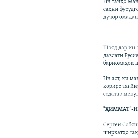
Ин танҳо Ман
саҳни фурудг
дучор омадан
Шояд дар ин 
давлати Русия
барномаҳои п
Ин аст, ки м
кориро тағйи
содатар меку
"ҲИММАТ"-И
Сергей Собян
ширкатҳо тақ