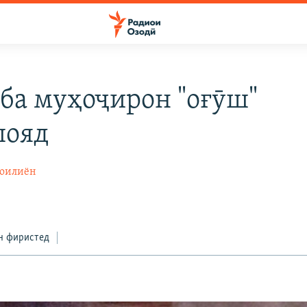
 ба муҳоҷирон "оғӯш"
шояд
моилиён
н фиристед