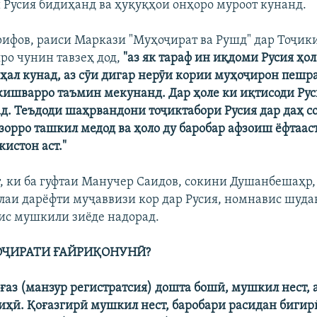
Русия бидиҳанд ва ҳуқуқҳои онҳоро муроот кунанд.
ифов, раиси Маркази "Муҳоҷират ва Рушд" дар Тоҷики
ро чунин тавзеҳ дод,
"аз як тараф ин иқдоми Русия ҳо
ҳал кунад, аз сӯи дигар нерӯи кории муҳоҷирон пешр
кишварро таъмин мекунанд. Дар ҳоле ки иқтисоди Рус
ад. Теъдоди шаҳрвандони тоҷиктабори Русия дар даҳ с
зорро ташкил медод ва ҳоло ду баробар афзоиш ёфтааст
кистон аст."
т, ки ба гуфтаи Манучер Саидов, сокини Душанбешаҳр,
лаи дарёфти муҷаввизи кор дар Русия, номнавис шуда
ис мушкили зиёде надорад.
ҶИРАТИ ҒАЙРИҚОНУНӢ?
оғаз (манзур регистратсия) дошта бошӣ, мушкил нест,
иҳӣ. Қоғазгирӣ мушкил нест, баробари расидан бигирӣ