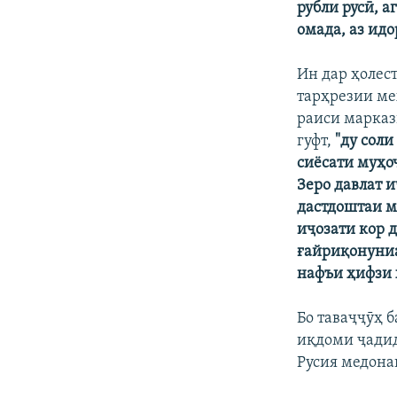
рубли русӣ, а
омада, аз ид
Ин дар ҳолес
тарҳрезии ме
раиси марказ
гуфт,
"ду соли
сиёсати муҳо
Зеро давлат и
дастдоштаи м
иҷозати кор 
ғайриқонуниа
нафъи ҳифзи 
Бо таваҷҷӯҳ 
иқдоми ҷадид
Русия медона