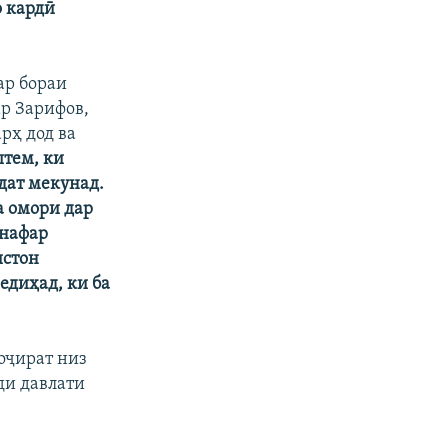
о кардӣ
ар бораи
р Зарифов,
рҳ дод ва
штем, ки
дат мекунад.
а омори дар
 нафар
истон
едиҳад, ки ба
оҷират низ
ди давлати