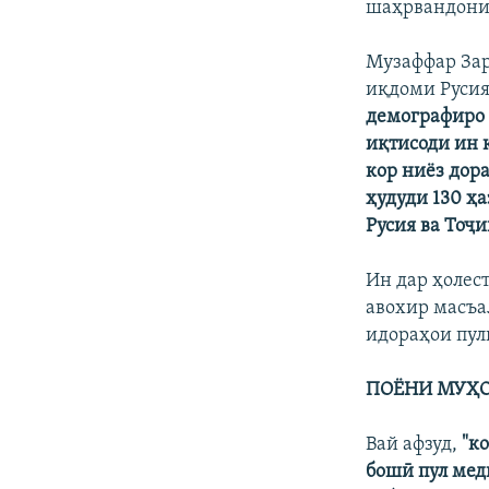
шаҳрвандони 
Музаффар Зар
иқдоми Русия
демографиро 
иқтисоди ин 
кор ниёз дор
ҳудуди 130 ҳа
Русия ва Тоҷи
Ин дар ҳолес
авохир масъа
идораҳои пул
ПОЁНИ МУҲО
Вай афзуд,
"к
бошӣ пул мед