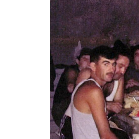
ГУЗОРИШҲОИ РАДИОӢ