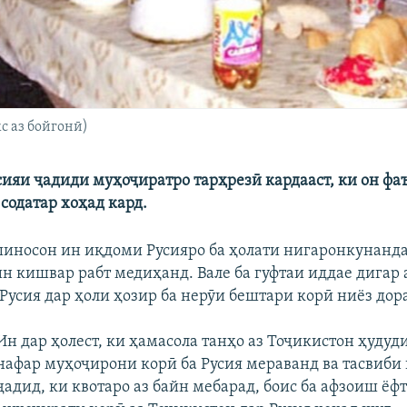
с аз бойгонӣ)
сияи ҷадиди муҳоҷиратро тарҳрезӣ кардааст, ки он фа
содатар хоҳад кард.
шиносон ин иқдоми Русияро ба ҳолати нигаронкунанд
н кишвар рабт медиҳанд. Вале ба гуфтаи иддае дигар 
Русия дар ҳоли ҳозир ба нерӯи бештари корӣ ниёз дор
Ин дар ҳолест, ки ҳамасола танҳо аз Тоҷикистон ҳудуд
нафар муҳоҷирони корӣ ба Русия мераванд ва тасвиби
ҷадид, ки квотаро аз байн мебарад, боис ба афзоиш ёф