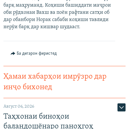
барқ маҳруманд. Коҳиши башиддати маҷрои
ГУЗОРИШҲОИ РАДИОӢ
Русский
оби рӯдхонаи Вахш ва поён рафтани сатҳи об
дар обанбори Норак сабаби коҳиши тавлиди
ПАЙГИРӢ КУНЕД
нерӯи барқ дар кишвар шудааст.
Ба дигарон фиристед
Ҳамаи сомонаҳои RFE/RL
Ҳамаи хабарҳои имрӯзро дар
инҷо бихонед
Август 06, 2026
Таҳхонаи биноҳои
баландошёнаро паноҳгоҳ