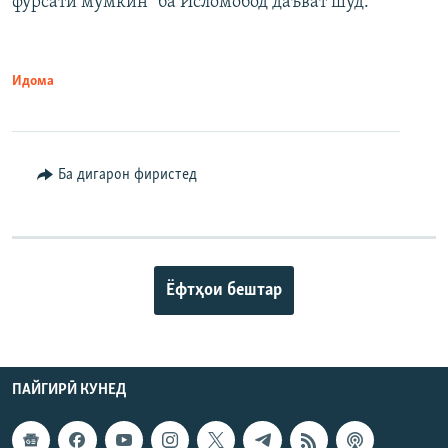
фурсати мумкин" ба Исломобод даъват шуд.
Идома
Ба дигарон фиристед
Ёфтҳои бештар
ПАЙГИРӢ КУНЕД