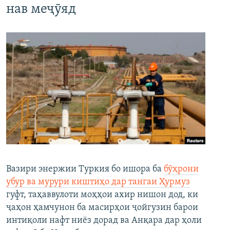
нав меҷӯяд
Вазири энержии Туркия бо ишора ба
бӯҳрони
убур ва мурури киштиҳо дар тангаи Ҳурмуз
гуфт, таҳаввулоти моҳҳои ахир нишон дод, ки
ҷаҳон ҳамчунон ба масирҳои ҷойгузин барои
интиқоли нафт ниёз дорад ва Анқара дар ҳоли