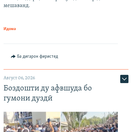
мешаванд.
Идома
Ба дигарон фиристед
Август 06, 2026
Боздошти ду афвшуда бо
гумони дуздӣ