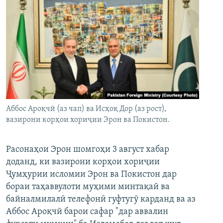
Аббос Ароқчӣ (аз чап) ва Исҳоқ Дор (аз рост),
вазирони корҳои хориҷии Эрон ва Покистон.
Расонаҳои Эрон шомгоҳи 3 август хабар
доданд, ки вазирони корҳои хориҷии
Ҷумҳурии исломии Эрон ва Покистон дар
бораи таҳаввулоти муҳими минтақаӣ ва
байналмилалӣ телефонӣ гуфтугӯ карданд ва аз
Аббос Ароқчӣ барои сафар "дар аввалин