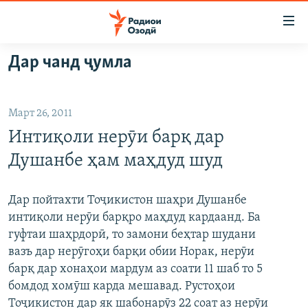
Пайвандҳои
дастрасӣ
Ҷаҳиш
Дар чанд ҷумла
ба
ГӮШАҲО
мояи
ГАПИ ОЗОД
СИЁСАТ
аслӣ
Март 26, 2011
РӮЗГОРИ МУҲОҶИР
Ҷаҳиш
ИҚТИСОД
Интиқоли нерӯи барқ дар
ба
САЛОМ, ХОҲАР
ҶОМЕА
феҳристи
Душанбе ҳам маҳдуд шуд
ТАҲҚИҚОТ
ҚАЗИЯИ "КРОКУС"
аслӣ
Ҷаҳиш
ҶАНГ ДАР УКРАИНА
ОСИЁИ МАРКАЗӢ
Дар пойтахти Тоҷикистон шаҳри Душанбе
ба
интиқоли нерӯи барқро маҳдуд кардаанд. Ба
НАЗАРИ МАРДУМ
ФАРҲАНГ
ҷустор
гуфтаи шаҳрдорӣ, то замони беҳтар шудани
ЧАНДРАСОНАӢ
МЕҲМОНИ ОЗОДӢ
БЛОГИСТОН
вазъ дар нерӯгоҳи барқи обии Норак, нерӯи
барқ дар хонаҳои мардум аз соати 11 шаб то 5
РӮЙХАТҲО
ВАРЗИШ
ОЗОДӢ ОНЛАЙН
ВИДЕО
бомдод хомӯш карда мешавад. Рустоҳои
КИТОБҲОИ ОЗОДӢ
НИГОРИСТОН
Тоҷикистон дар як шабонарӯз 22 соат аз нерӯи