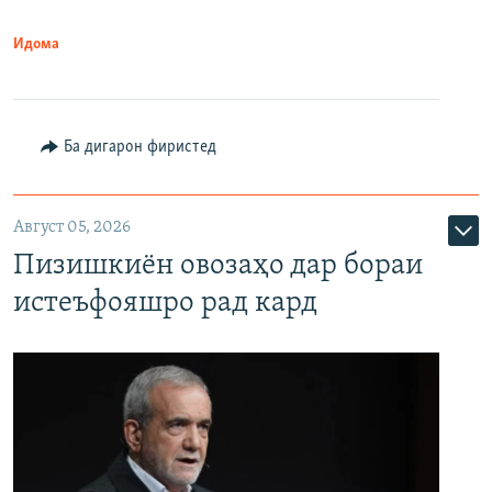
Идома
Ба дигарон фиристед
Август 05, 2026
Пизишкиён овозаҳо дар бораи
истеъфояшро рад кард