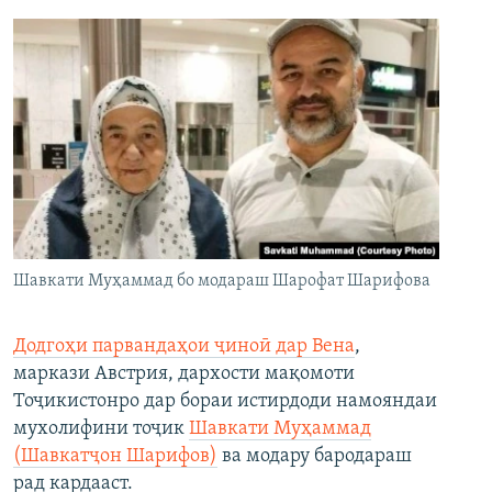
Шавкати Муҳаммад бо модараш Шарофат Шарифова
Додгоҳи парвандаҳои ҷиноӣ дар Вена
,
маркази Австрия, дархости мақомоти
Тоҷикистонро дар бораи истирдоди намояндаи
мухолифини тоҷик
Шавкати Муҳаммад
(Шавкатҷон Шарифов)
ва модару бародараш
рад кардааст.