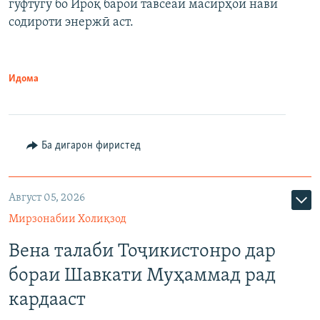
гуфтугӯ бо Ироқ барои тавсеаи масирҳои нави
содироти энержӣ аст.
Идома
Ба дигарон фиристед
Август 05, 2026
Мирзонабии Холиқзод
Вена талаби Тоҷикистонро дар
бораи Шавкати Муҳаммад рад
кардааст