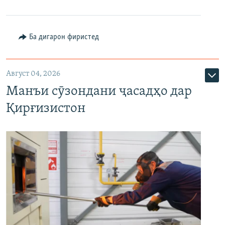
Ба дигарон фиристед
Август 04, 2026
Манъи сӯзондани ҷасадҳо дар
Қирғизистон