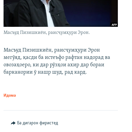
Масъуд Пизишкиён, раисҷумҳури Эрон.
Масъуд Пизишкиён, раисҷумҳури Эрон
мегӯяд, қасди ба истеъфо рафтан надорад ва
овозаҳоеро, ки дар рӯзҳои ахир дар бораи
барканории ӯ нашр шуд, рад кард.
Идома
Ба дигарон фиристед