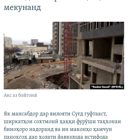
мекунанд
Акс аз бойгонӣ
Як мансабдор дар вилояти Суғд гуфтааст,
ширкатҳои сохтмонӣ ҳаққи фурӯши таҳхонаи
биноҳоро надоранд ва ин маконҳо ҳамчун
паноҳгоҳ дар ҳолати фавқулода истифода