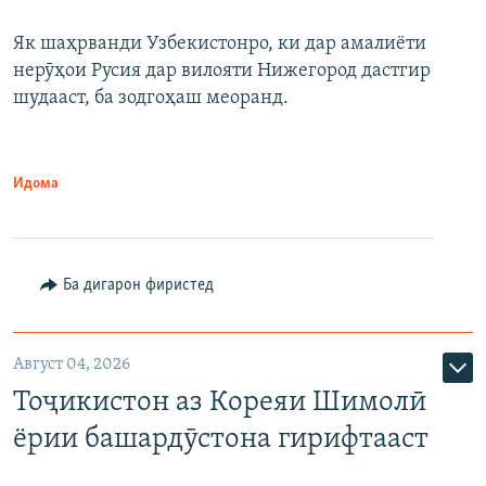
Як шаҳрванди Узбекистонро, ки дар амалиёти
нерӯҳои Русия дар вилояти Нижегород дастгир
шудааст, ба зодгоҳаш меоранд.
Идома
Ба дигарон фиристед
Август 04, 2026
Тоҷикистон аз Кореяи Шимолӣ
ёрии башардӯстона гирифтааст