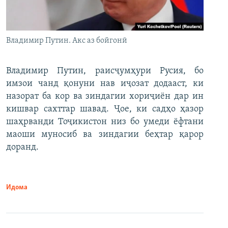
Владимир Путин. Акс аз бойгонӣ
Владимир Путин, раисҷумҳури Русия, бо
имзои чанд қонуни нав иҷозат додааст, ки
назорат ба кор ва зиндагии хориҷиён дар ин
кишвар сахттар шавад. Ҷое, ки садҳо ҳазор
шаҳрванди Тоҷикистон низ бо умеди ёфтани
маоши муносиб ва зиндагии беҳтар қарор
доранд.
Идома