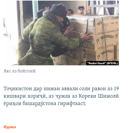
Акс аз бойгонӣ
Тоҷикистон дар нимаи аввали соли равон аз 19
кишвари хориҷӣ, аз ҷумла аз Кореяи Шимолӣ
ёриҳои башардӯстона гирифтааст.
Идома