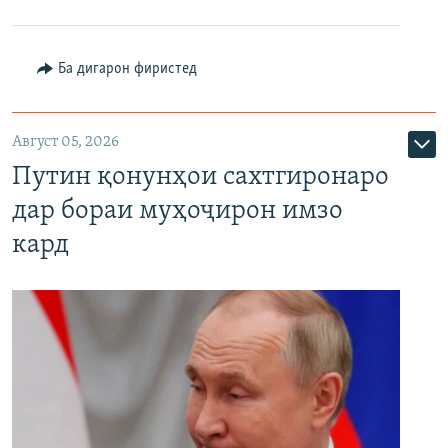
Ба дигарон фиристед
Август 05, 2026
Путин қонунҳои сахтгиронаро
дар бораи муҳоҷирон имзо
кард