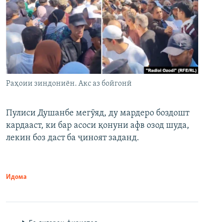
Раҳоии зиндониён. Акс аз бойгонӣ
Пулиси Душанбе мегӯяд, ду мардеро боздошт
кардааст, ки бар асоси қонуни афв озод шуда,
лекин боз даст ба ҷиноят заданд.
Идома