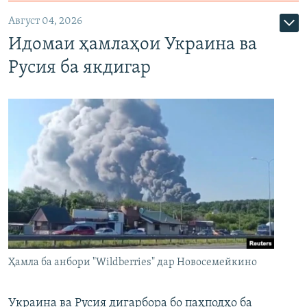
Август 04, 2026
Идомаи ҳамлаҳои Украина ва
Русия ба якдигар
Ҳамла ба анбори "Wildberries" дар Новосемейкино
Украина ва Русия дигарбора бо паҳподҳо ба