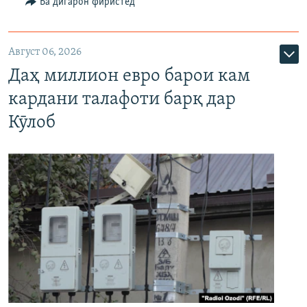
Ба дигарон фиристед
Август 06, 2026
Даҳ миллион евро барои кам
кардани талафоти барқ дар
Кӯлоб