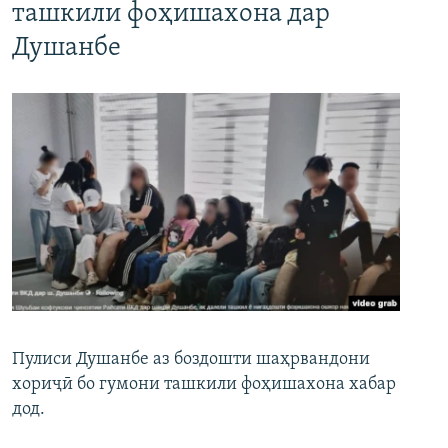
ташкили фоҳишахона дар
Душанбе
Пулиси Душанбе аз боздошти шаҳрвандони
хориҷӣ бо гумони ташкили фоҳишахона хабар
дод.