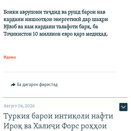
Бонки аврупоии таҷдид ва рушд барои нав
кардани иншоотҳои энергетикӣ дар шаҳри
Кӯлоб ва кам кардани талафоти барқ, ба
Тоҷикистон 10 миллион евро қарз медиҳад.
Идома
Ба дигарон фиристед
Август 06, 2026
Туркия барои интиқоли нафти
Ироқ ва Халиҷи Форс роҳҳои