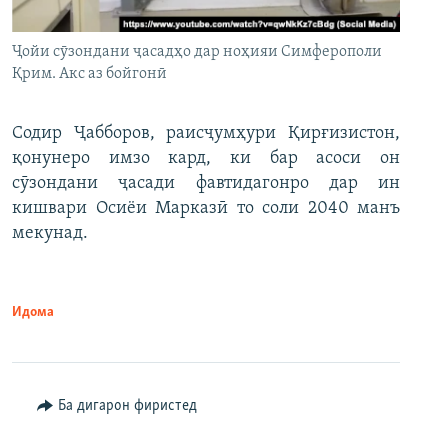
Ҷойи сӯзондани ҷасадҳо дар ноҳияи Симферополи
Қрим. Акс аз бойгонӣ
Содир Ҷабборов, раисҷумҳури Қирғизистон,
қонунеро имзо кард, ки бар асоси он
сӯзондани ҷасади фавтидагонро дар ин
кишвари Осиёи Марказӣ то соли 2040 манъ
мекунад.
Идома
Ба дигарон фиристед