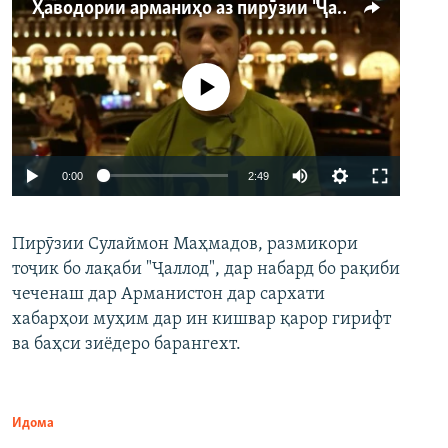
Ҳаводории арманиҳо аз пирӯзии "Ҷаллод"-и тоҷик
Феълан кор намекунад
Auto
0:00
2:49
240p
Пирӯзии Сулаймон Маҳмадов, размикори
360p
тоҷик бо лақаби "Ҷаллод", дар набард бо рақиби
480p
Auto
240p
360p
480p
чеченаш дар Арманистон дар сархати
720p
хабарҳои муҳим дар ин кишвар қарор гирифт
720p
1080p
ва баҳси зиёдеро барангехт.
1080p
Идома