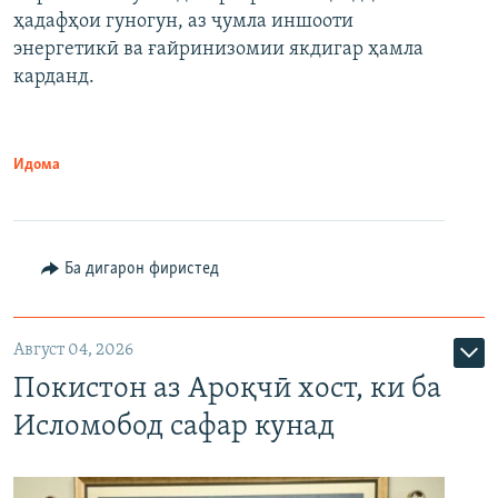
ҳадафҳои гуногун, аз ҷумла иншооти
энергетикӣ ва ғайринизомии якдигар ҳамла
карданд.
Идома
Ба дигарон фиристед
Август 04, 2026
Покистон аз Ароқчӣ хост, ки ба
Исломобод сафар кунад