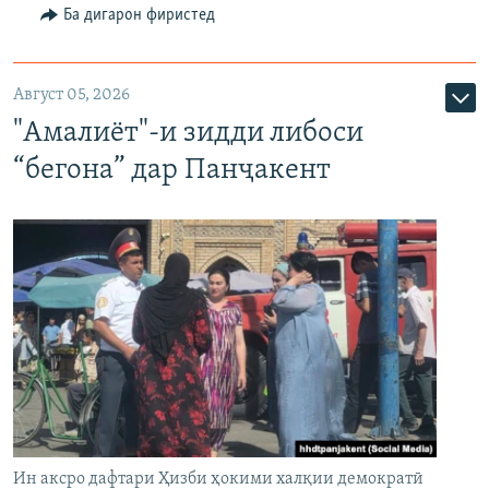
Ба дигарон фиристед
Август 05, 2026
"Амалиёт"-и зидди либоси
“бегона” дар Панҷакент
Ин аксро дафтари Ҳизби ҳокими халқии демократӣ