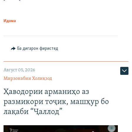
Идома
Ба дигарон фиристед
Август 05, 2026
Мирзонабии Холиқзод
Ҳаводории арманиҳо аз
размикори тоҷик, машҳур бо
лақаби “Ҷаллод”