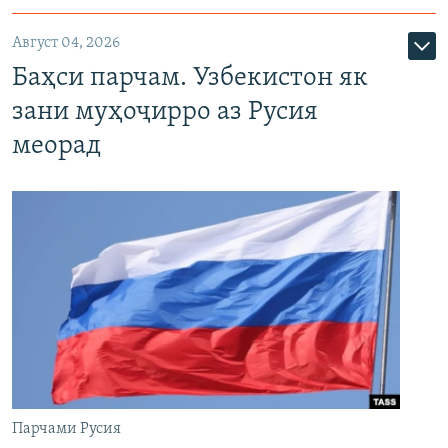
Август 04, 2026
Баҳси парчам. Узбекистон як
зани муҳоҷирро аз Русия
меорад
Парчами Русия