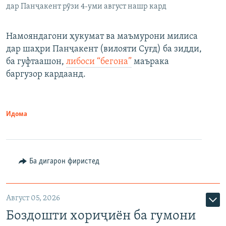
дар Панҷакент рӯзи 4-уми август нашр кард
Намояндагони ҳукумат ва маъмурони милиса
дар шаҳри Панҷакент (вилояти Суғд) ба зидди,
ба гуфтаашон,
либоси “бегона”
маърака
баргузор кардаанд.
Идома
Ба дигарон фиристед
Август 05, 2026
Боздошти хориҷиён ба гумони