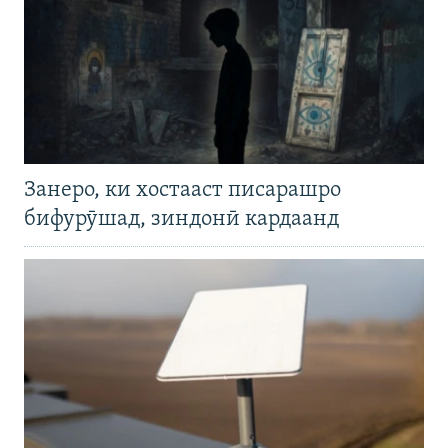
Занеро, ки хостааст писарашро
бифурӯшад, зиндонӣ кардаанд