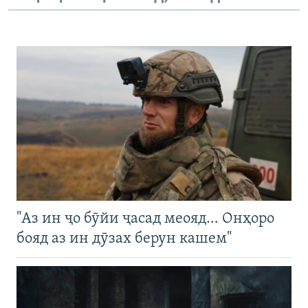
"Аз ин ҷо бӯйи ҷасад меояд… Онҳоро
бояд аз ин дӯзах берун кашем"