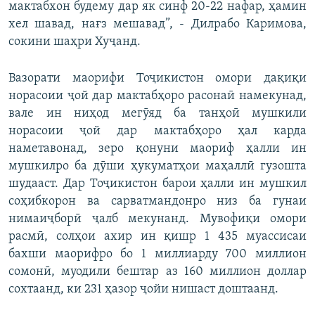
мактабхон будему дар як синф 20-22 нафар, ҳамин
хел шавад, нағз мешавад”, - Дилрабо Каримова,
сокини шаҳри Хуҷанд.
Вазорати маорифи Тоҷикистон омори дақиқи
норасоии ҷой дар мактабҳоро расонаӣ намекунад,
вале ин ниҳод мегӯяд ба танҳоӣ мушкили
норасоии ҷой дар мактабҳоро ҳал карда
наметавонад, зеро қонуни маориф ҳалли ин
мушкилро ба дӯши ҳукуматҳои маҳаллӣ гузошта
шудааст. Дар Тоҷикистон барои ҳалли ин мушкил
соҳибкорон ва сарватмандонро низ ба гунаи
нимаиҷборӣ ҷалб мекунанд. Мувофиқи омори
расмӣ, солҳои ахир ин қишр 1 435 муассисаи
бахши маорифро бо 1 миллиарду 700 миллион
сомонӣ, муодили бештар аз 160 миллион доллар
сохтаанд, ки 231 ҳазор ҷойи нишаст доштаанд.