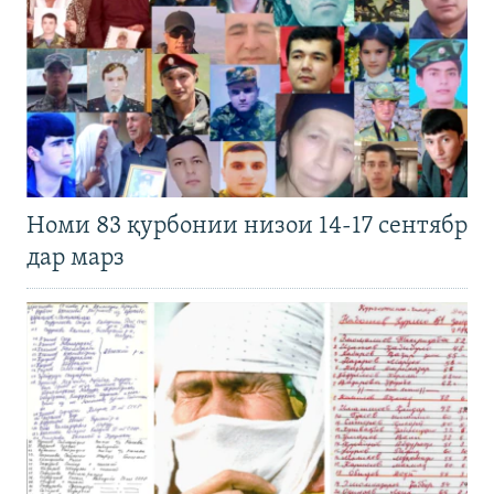
Номи 83 қурбонии низои 14-17 сентябр
дар марз