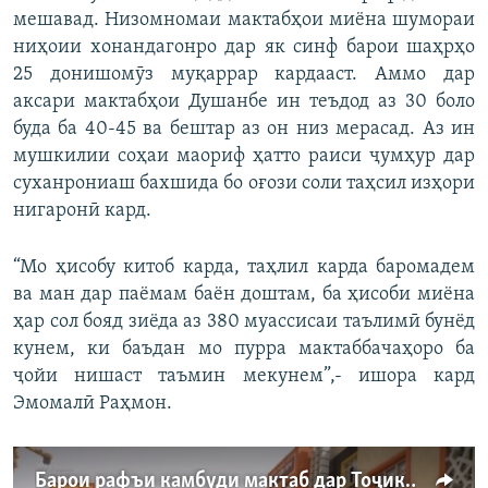
мешавад. Низомномаи мактабҳои миёна шумораи
ниҳоии хонандагонро дар як синф барои шаҳрҳо
25 донишомӯз муқаррар кардааст. Аммо дар
аксари мактабҳои Душанбе ин теъдод аз 30 боло
буда ба 40-45 ва бештар аз он низ мерасад. Аз ин
мушкилии соҳаи маориф ҳатто раиси ҷумҳур дар
суханрониаш бахшида бо оғози соли таҳсил изҳори
нигаронӣ кард.
“Мо ҳисобу китоб карда, таҳлил карда баромадем
ва ман дар паёмам баён доштам, ба ҳисоби миёна
ҳар сол бояд зиёда аз 380 муассисаи таълимӣ бунёд
кунем, ки баъдан мо пурра мактаббачаҳоро ба
ҷойи нишаст таъмин мекунем”,- ишора кард
Эмомалӣ Раҳмон.
Барои рафъи камбуди мактаб дар Тоҷикистон ҳар сол садҳо муассисаи таълимӣ сохтан зарур будааст