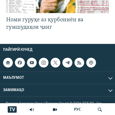
Номи гуруҳе аз қурбониён ва
гумшудаҳои ҷанг
ПАЙГИРӢ КУНЕД
МАЪЛУМОТ
ЗАМИМАҲО
Радиои Аврупои Озод / Радиои Озодӣ © 2026 RFE/RL. Inc.
Ҳамаи ҳуқуқ маҳфуз аст.
TV
РУС