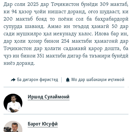
Дар соли 2025 дар Тоҷикистон бунёди 309 мактаб,
ки 94 ҳазор ҷойи нишаст доранд, оғоз шудааст, ки
200 мактаб бояд то поёни сол ба баҳрабардорӣ
супурда шаванд. Аммо ин теъдод ҳамагӣ 50 дар
сади мушкилро ҳал мекунаду халос. Илова бар ин,
дар ҳоли ҳозир бинои 254 мактаби ҳамагонӣ дар
Тоҷикистон дар ҳолати садамавӣ қарор дошта, ба
ҷуз ин бинои 351 мактаби дигар ба таъмири бунёдӣ
ниёз доранд.
Ба дигарон фиристед
Мо дар шабакаҳои иҷтимоӣ
Иршод Сулаймонӣ
Барот Юсуфӣ