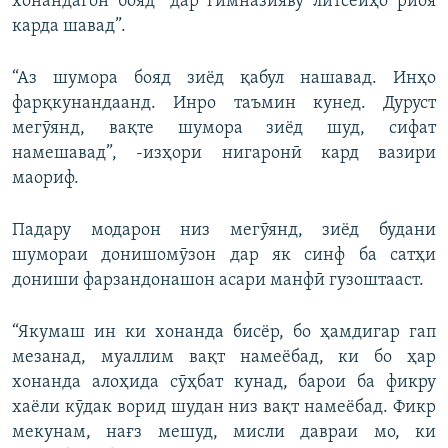
хонандагон бояд “дар гимназияву литсейҳо риоя
карда шавад”.
“Аз шумора бояд зиёд қабул нашавад. Инҳо
фарқкунандаанд. Инро таъмин кунед. Дуруст
мегӯянд, вақте шумора зиёд шуд, сифат
намешавад”, -изҳори нигаронӣ кард вазири
маориф.
Падару модарон низ мегӯянд, зиёд будани
шумораи донишомӯзон дар як синф ба сатҳи
дониши фарзандонашон асари манфӣ гузоштааст.
“Якумаш ин ки хонанда бисёр, бо ҳамдигар гап
мезанад, муаллим вақт намеёбад, ки бо ҳар
хонанда алоҳида сӯҳбат кунад, барои ба фикру
хаёли кӯдак ворид шудан низ вақт намеёбад. Фикр
мекунам, нағз мешуд, мисли давраи мо, ки