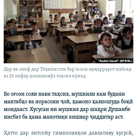
ГУЗОРИШҲОИ РАДИОӢ
Русский
ПАЙГИРӢ КУНЕД
Ҳамаи сомонаҳои RFE/RL
Дар як синф дар Тоҷикистон бар асоси муқаррарот набояд
аз 25 нафар донишомӯз таҳсил кунад.
Бо оғози соли нави таҳсил, мушкили кам будани
мактабҳо ва норасоии ҷой, ҳамоно ҳалношуда боқӣ
мондааст. Хусусан ин мушкил дар шаҳри Душанбе
нисбат ба ҳама манотиқи кишвар ҷиддитар аст.
Ҳатто дар литсейу гимназияҳои давлативу хусусӣ,