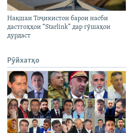
Нақшаи Тоҷикистон барои насби
дастгоҳҳои “Starlink” дар гӯшаҳои
дурдаст
Рӯйхатҳо