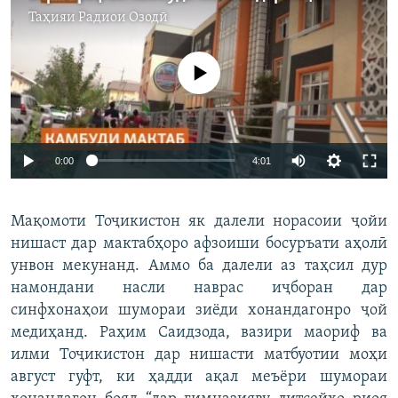
Таҳияи
Радиои Озодӣ
Феълан кор намекунад
Auto
0:00
4:01
240p
Мақомоти Тоҷикистон як далели норасоии ҷойи
360p
нишаст дар мактабҳоро афзоиши босуръати аҳолӣ
Auto
240p
360p
480p
480p
унвон мекунанд. Аммо ба далели аз таҳсил дур
720p
намондани насли наврас иҷборан дар
720p
1080p
синфхонаҳои шумораи зиёди хонандагонро ҷой
1080p
медиҳанд. Раҳим Саидзода, вазири маориф ва
илми Тоҷикистон дар нишасти матбуотии моҳи
август гуфт, ки ҳадди ақал меъёри шумораи