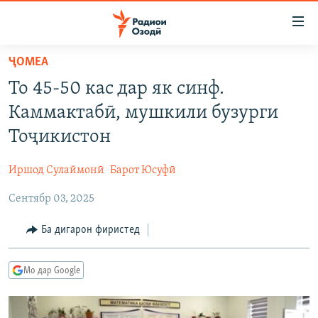
Пайвандҳои
дастрасӣ
Ҷаҳиш
ҶОМEА
ба
ГӮШАҲО
То 45-50 кас дар як синф.
мояи
ГАПИ ОЗОД
СИЁСАТ
аслӣ
Каммактабӣ, мушкили бузурги
РӮЗГОРИ МУҲОҶИР
Ҷаҳиш
ИҚТИСОД
Тоҷикистон
ба
САЛОМ, ХОҲАР
ҶОМЕА
феҳристи
Иршод Сулаймонӣ
Барот Юсуфӣ
ТАҲҚИҚОТ
ҚАЗИЯИ "КРОКУС"
аслӣ
Ҷаҳиш
Сентябр 03, 2025
ҶАНГ ДАР УКРАИНА
ОСИЁИ МАРКАЗӢ
ба
НАЗАРИ МАРДУМ
ФАРҲАНГ
Ба дигарон фиристед
ҷустор
ЧАНДРАСОНАӢ
МЕҲМОНИ ОЗОДӢ
БЛОГИСТОН
Мо дар Google
РӮЙХАТҲО
ВАРЗИШ
ОЗОДӢ ОНЛАЙН
ВИДЕО
КИТОБҲОИ ОЗОДӢ
НИГОРИСТОН