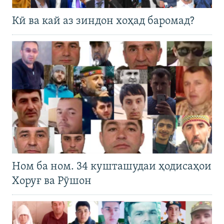
Кӣ ва кай аз зиндон хоҳад баромад?
Ном ба ном. 34 кушташудаи ҳодисаҳои
Хоруғ ва Рӯшон