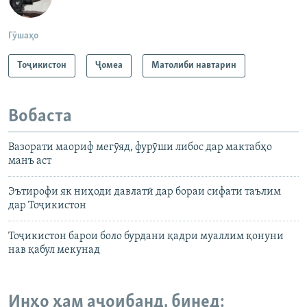
Гӯшаҳо
Тоҷикистон
Ҷомeа
Матолиби навтарин
Вобаста
Вазорати маориф мегӯяд, фурӯши либос дар мактабҳо
манъ аст
Эътирофи як ниҳоди давлатӣ дар бораи сифати таълим
дар Тоҷикистон
Тоҷикистон барои боло бурдани қадри муаллим қонуни
нав қабул мекунад
Инҳо ҳам аҷоибанд, бинед: