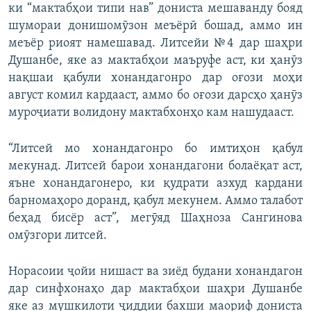
ки “мактабҳои типи нав” дониста мешаванду бояд
шумораи донишомӯзон меъёрӣ бошад, аммо ин
меъёр риоят намешавад. Литсейи №4 дар шаҳри
Душанбе, яке аз мактабҳои маъруфе аст, ки ҳанӯз
нақшаи қабули хонандагонро дар оғози моҳи
август комил кардааст, аммо бо оғози дарсҳо ҳанӯз
муроҷиати волидону мактабхонҳо кам нашудааст.
“Литсей мо хонандагонро бо имтиҳон қабул
мекунад. Литсей барои хонандагони болаёқат аст,
яъне хонандагонеро, ки қудрати азхуд кардани
барномаҳоро доранд, қабул мекунем. Аммо талабот
беҳад бисёр аст”, мегӯяд Шаҳноза Сангинова
омӯзгори литсей.
Норасоии ҷойи нишаст ва зиёд будани хонандагон
дар синфхонаҳо дар мактабҳои шаҳри Душанбе
яке аз мушкилоти ҷиддии бахши маориф дониста