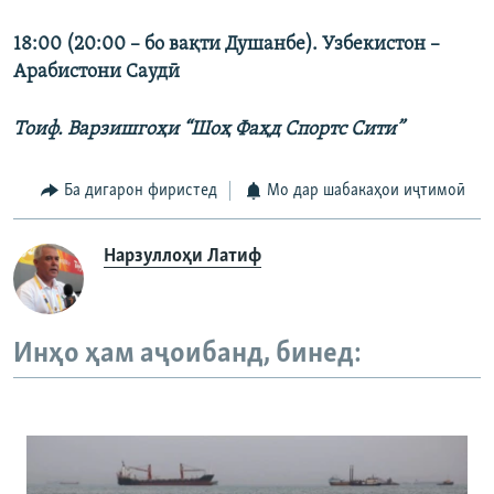
18:00 (20:00 – бо вақти Душанбе). Узбекистон –
Арабистони Саудӣ
Тоиф. Варзишгоҳи “Шоҳ Фаҳд Спортс Сити”
Ба дигарон фиристед
Мо дар шабакаҳои иҷтимоӣ
Нарзуллоҳи Латиф
Инҳо ҳам аҷоибанд, бинед: