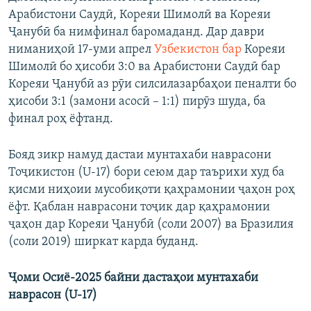
Арабистони Саудӣ, Кореяи Шимолӣ ва Кореяи
Ҷанубӣ ба нимфинал баромаданд. Дар даври
ниманиҳоӣ 17-уми апрел
Узбекистон бар
Кореяи
Шимолӣ бо ҳисоби 3:0 ва Арабистони Саудӣ бар
Кореяи Ҷанубӣ аз рӯи силсилазарбаҳои пеналти бо
ҳисоби 3:1 (замони асосӣ – 1:1) пирӯз шуда, ба
финал роҳ ёфтанд.
Бояд зикр намуд дастаи мунтахаби наврасони
Тоҷикистон (U-17) бори сеюм дар таърихи худ ба
қисми ниҳоии мусобиқоти қаҳрамонии ҷаҳон роҳ
ёфт. Қаблан наврасони тоҷик дар қаҳрамонии
ҷаҳон дар Кореяи Ҷанубӣ (соли 2007) ва Бразилия
(соли 2019) ширкат карда буданд.
Ҷоми Осиё-2025 байни дастаҳои мунтахаби
наврасон (U-17)