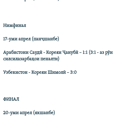
Нимфинал
17-уми апрел (панҷшанбе)
Арабистони Саудӣ - Кореяи Ҷанубӣ – 1:1 (3:1 - аз рӯи
силсилазарбаҳои пеналти)
Узбекистон - Кореяи Шимолӣ – 3:0
ФИНАЛ
20-уми апрел (якшанбе)