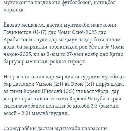
мухлисон ва наздикони футболбозон, истиқбол
карданд.
Ёдовар мешавем, дастаи мунтахаби наврасони
Тоҷикистон (U-17) дар Ҷоми Осиё-2025 дар
Арабистони Саудӣ дар маҷмуъ чаҳор бозӣ анҷом
дода, ба марҳилаи чорякниҳоӣ роҳ ёфт ва ба Ҷоми
ҷаҳон-2025, ки аз 3-юм то 27-уми ноябр дар Қатар
баргузор мешавад, роҳхат гирифт.
Наврасони тоҷик дар марҳилаи гурӯҳии мусобиқот
бар дастаҳои Уммон (2:1) ва Эрон (3:1) пирӯз шуда,
аз тими Кореяи Шимолӣ (0:3) шикаст хӯрда, дар
даври чорякниҳоӣ аз тими Кореяи Ҷанубӣ аз рӯи
силсилазарбаҳои пеналти бо ҳисоби 3:5 (замони
асосӣ – 2:2) мағлуб шуданд.
Сармураббии дастаи мунтахаби наврасони