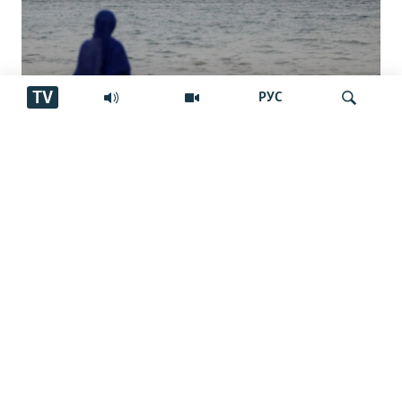
TV
РУС
Сипоҳ: тангаи Ҳурмуз танҳо баъди
Ҷустуҷӯ
қабули талабҳои Эрон боз мешавад