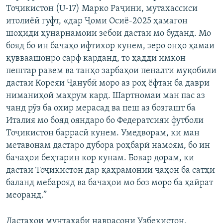
Тоҷикистон (U-17) Марко Раҷини, мутахассиси
итолиёӣ гуфт, «дар Ҷоми Осиё-2025 ҳамагон
шоҳиди ҳунарнамоии зебои дастаи мо буданд. Мо
бояд бо ин бачаҳо ифтихор кунем, зеро онҳо ҳамаи
қувваашонро сарф карданд, то ҳадди имкон
пештар равем ва танҳо зарбаҳои пеналти муқобили
дастаи Кореяи Ҷанубӣ моро аз роҳ ёфтан ба даври
ниманиҳоӣ маҳрум кард. Шартномаи ман пас аз
чанд рӯз ба охир мерасад ва пеш аз бозгашт ба
Италия мо бояд ояндаро бо Федератсияи футболи
Тоҷикистон баррасӣ кунем. Умедворам, ки ман
метавонам дастаро дубора роҳбарӣ намоям, бо ин
бачаҳои беҳтарин кор кунам. Бовар дорам, ки
дастаи Тоҷикистон дар қаҳрамонии ҷаҳон ба сатҳи
баланд мебарояд ва бачаҳои мо боз моро ба ҳайрат
меоранд.”
Дастаҳои мунтахаби наврасони Узбекистон,