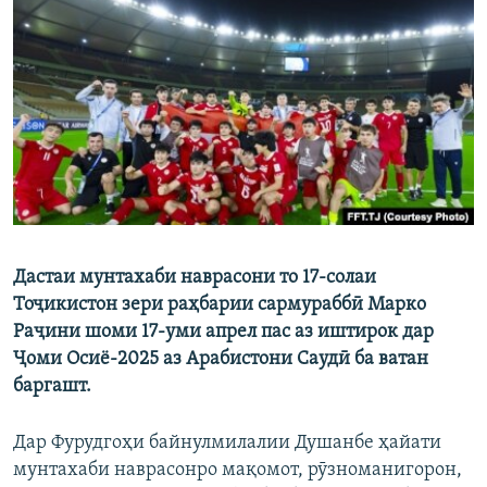
ГУЗОРИШҲОИ РАДИОӢ
Русский
ПАЙГИРӢ КУНЕД
Ҳамаи сомонаҳои RFE/RL
Дастаи мунтахаби наврасони то 17-солаи
Тоҷикистон зери раҳбарии сармураббӣ Марко
Раҷини шоми 17-уми апрел пас аз иштирок дар
Ҷоми Осиё-2025 аз Арабистони Саудӣ ба ватан
баргашт.
Дар Фурудгоҳи байнулмилалии Душанбе ҳайати
мунтахаби наврасонро мақомот, рӯзноманигорон,