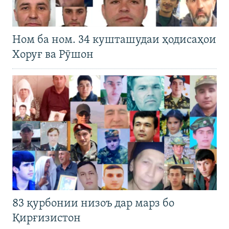
Ном ба ном. 34 кушташудаи ҳодисаҳои
Хоруғ ва Рӯшон
83 қурбонии низоъ дар марз бо
Қирғизистон