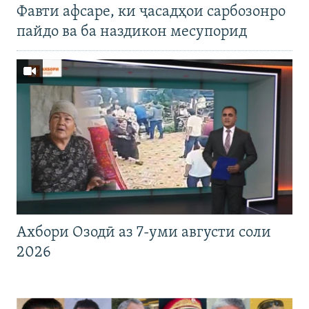
Фавти афсаре, ки ҷасадҳои сарбозонро
пайдо ва ба наздикон месупорид
Ахбори Озодӣ аз 7-уми августи соли
2026