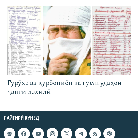
Гурӯҳе аз қурбониён ва гумшудаҳои
ҷанги дохилӣ
ПАЙГИРӢ КУНЕД