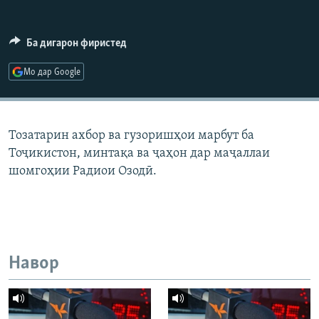
ГУЗОРИШҲОИ РАДИОӢ
Русский
Ба дигарон фиристед
ПАЙГИРӢ КУНЕД
Мо дар Google
Тозатарин ахбор ва гузоришҳои марбут ба
Тоҷикистон, минтақа ва ҷаҳон дар маҷаллаи
Ҳамаи сомонаҳои RFE/RL
шомгоҳии Радиои Озодӣ.
Навор