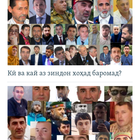
Кӣ ва кай аз зиндон хоҳад баромад?