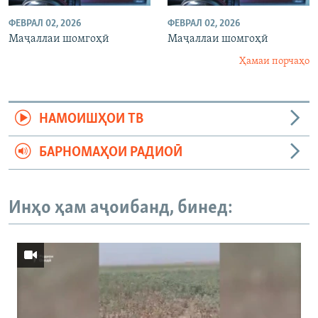
ФЕВРАЛ 02, 2026
ФЕВРАЛ 02, 2026
Маҷаллаи шомгоҳӣ
Маҷаллаи шомгоҳӣ
Ҳамаи порчаҳо
НАМОИШҲОИ ТВ
БАРНОМАҲОИ РАДИОӢ
Инҳо ҳам аҷоибанд, бинед: