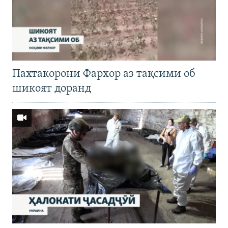
Пахтакорони Фархор аз тақсими об
шикоят доранд