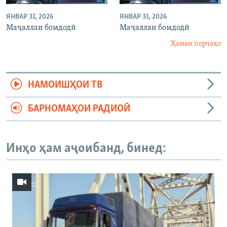
ЯНВАР 31, 2026
ЯНВАР 31, 2026
Маҷаллаи бомдодӣ
Маҷаллаи бомдодӣ
Ҳамаи порчаҳо
НАМОИШҲОИ ТВ
БАРНОМАҲОИ РАДИОӢ
Инҳо ҳам аҷоибанд, бинед: