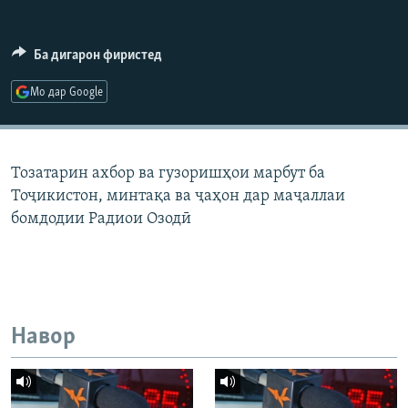
ГУЗОРИШҲОИ РАДИОӢ
Русский
Ба дигарон фиристед
ПАЙГИРӢ КУНЕД
Мо дар Google
Тозатарин ахбор ва гузоришҳои марбут ба
Тоҷикистон, минтақа ва ҷаҳон дар маҷаллаи
Ҳамаи сомонаҳои RFE/RL
бомдодии Радиои Озодӣ
Навор