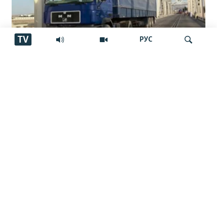
TV
РУС
Роҳи нав миёни Тоҷикистон,
Афғонистон ва Эрон
Ҷустуҷӯ