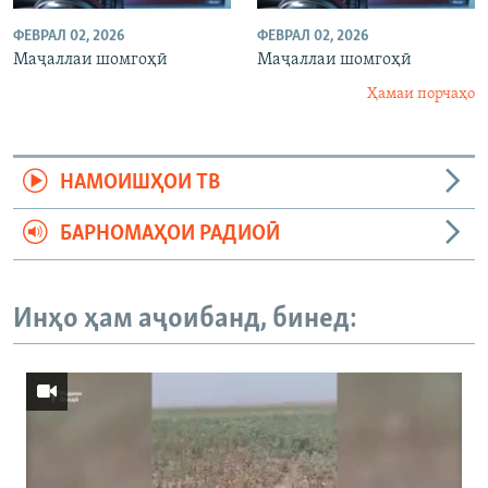
ФЕВРАЛ 02, 2026
ФЕВРАЛ 02, 2026
Маҷаллаи шомгоҳӣ
Маҷаллаи шомгоҳӣ
Ҳамаи порчаҳо
НАМОИШҲОИ ТВ
БАРНОМАҲОИ РАДИОӢ
Инҳо ҳам аҷоибанд, бинед: