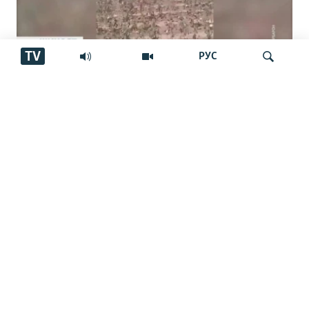
TV
РУС
Пахтакорони Фархор аз тақсими об
шикоят доранд
Ҷустуҷӯ