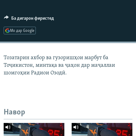
ГУЗОРИШҲОИ РАДИОӢ
Русский
Ба дигарон фиристед
ПАЙГИРӢ КУНЕД
Мо дар Google
Тозатарин ахбор ва гузоришҳои марбут ба
Тоҷикистон, минтақа ва ҷаҳон дар маҷаллаи
Ҳамаи сомонаҳои RFE/RL
шомгоҳии Радиои Озодӣ.
Навор