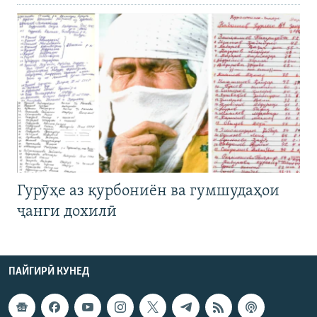
Гурӯҳе аз қурбониён ва гумшудаҳои
ҷанги дохилӣ
ПАЙГИРӢ КУНЕД