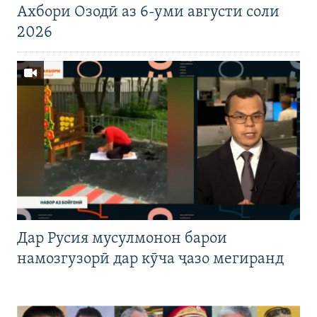
Ахбори Озодӣ аз 6-уми августи соли
2026
Дар Русия мусулмонон барои
намозгузорӣ дар кӯча ҷазо мегиранд