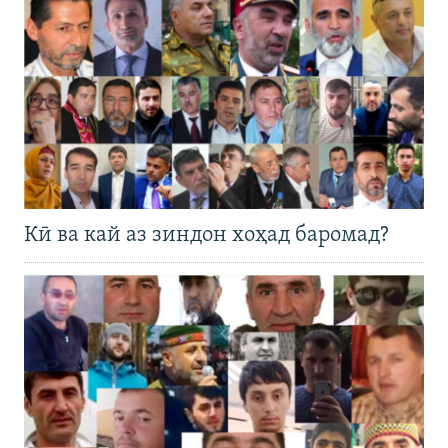
Кӣ ва кай аз зиндон хоҳад баромад?