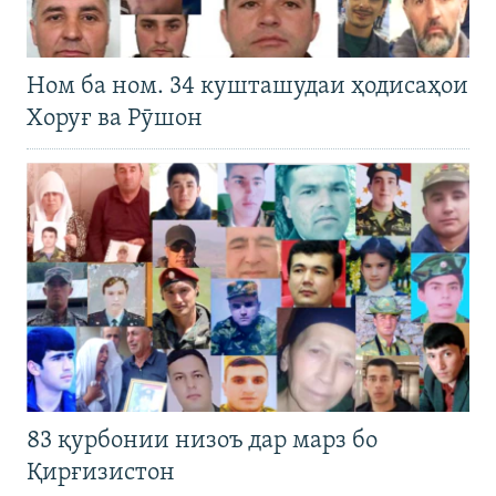
Ном ба ном. 34 кушташудаи ҳодисаҳои
Хоруғ ва Рӯшон
83 қурбонии низоъ дар марз бо
Қирғизистон