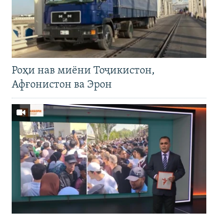
Роҳи нав миёни Тоҷикистон,
Афғонистон ва Эрон