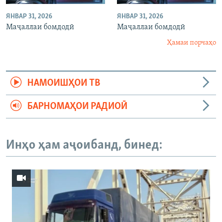
ЯНВАР 31, 2026
ЯНВАР 31, 2026
Маҷаллаи бомдодӣ
Маҷаллаи бомдодӣ
Ҳамаи порчаҳо
НАМОИШҲОИ ТВ
БАРНОМАҲОИ РАДИОӢ
Инҳо ҳам аҷоибанд, бинед: