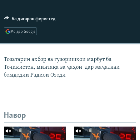
ГУЗОРИШҲОИ РАДИОӢ
Русский
Ба дигарон фиристед
ПАЙГИРӢ КУНЕД
Мо дар Google
Тозатарин ахбор ва гузоришҳои марбут ба
Тоҷикистон, минтақа ва ҷаҳон дар маҷаллаи
Ҳамаи сомонаҳои RFE/RL
бомдодии Радиои Озодӣ
Навор