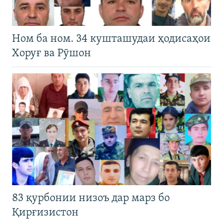
Ном ба ном. 34 кушташудаи ҳодисаҳои
Хоруғ ва Рӯшон
83 қурбонии низоъ дар марз бо
Қирғизистон