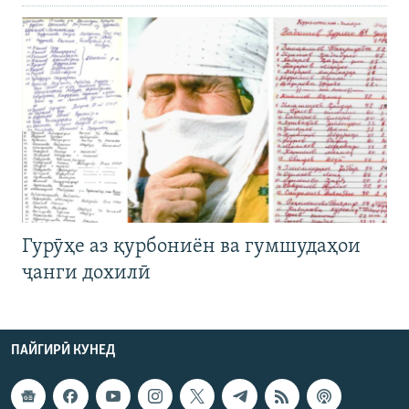
Гурӯҳе аз қурбониён ва гумшудаҳои
ҷанги дохилӣ
ПАЙГИРӢ КУНЕД