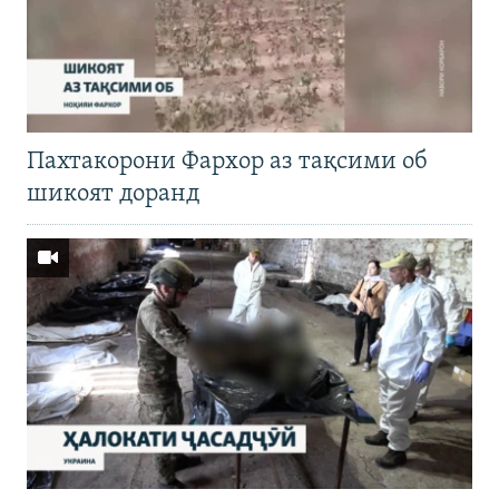
Пахтакорони Фархор аз тақсими об
шикоят доранд