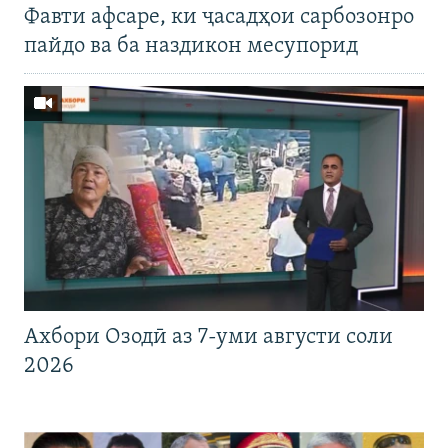
Фавти афсаре, ки ҷасадҳои сарбозонро
пайдо ва ба наздикон месупорид
Ахбори Озодӣ аз 7-уми августи соли
2026