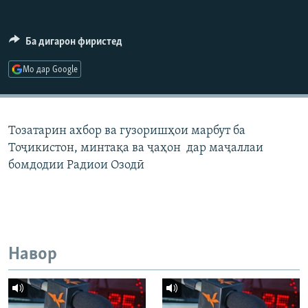
ГУЗОРИШҲОИ РАДИОӢ
Русский
Ба дигарон фиристед
ПАЙГИРӢ КУНЕД
Мо дар Google
Тозатарин ахбор ва гузоришҳои марбут ба
Тоҷикистон, минтақа ва ҷаҳон дар маҷаллаи
Ҳамаи сомонаҳои RFE/RL
бомдодии Радиои Озодӣ
Навор