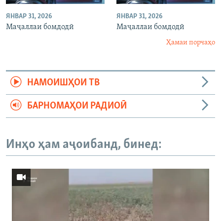
ЯНВАР 31, 2026
ЯНВАР 31, 2026
Маҷаллаи бомдодӣ
Маҷаллаи бомдодӣ
Ҳамаи порчаҳо
НАМОИШҲОИ ТВ
БАРНОМАҲОИ РАДИОӢ
Инҳо ҳам аҷоибанд, бинед: