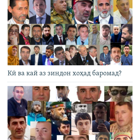
Кӣ ва кай аз зиндон хоҳад баромад?