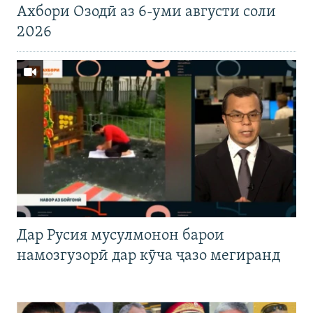
Ахбори Озодӣ аз 6-уми августи соли
2026
Дар Русия мусулмонон барои
намозгузорӣ дар кӯча ҷазо мегиранд