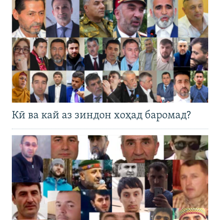
Кӣ ва кай аз зиндон хоҳад баромад?