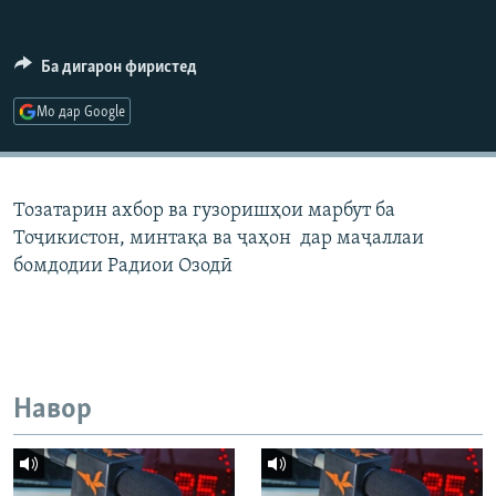
ГУЗОРИШҲОИ РАДИОӢ
Русский
Ба дигарон фиристед
ПАЙГИРӢ КУНЕД
Мо дар Google
Тозатарин ахбор ва гузоришҳои марбут ба
Тоҷикистон, минтақа ва ҷаҳон дар маҷаллаи
Ҳамаи сомонаҳои RFE/RL
бомдодии Радиои Озодӣ
Навор