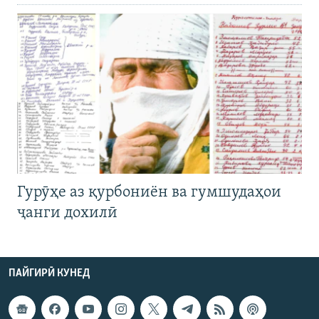
Гурӯҳе аз қурбониён ва гумшудаҳои
ҷанги дохилӣ
ПАЙГИРӢ КУНЕД