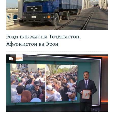
Роҳи нав миёни Тоҷикистон,
Афғонистон ва Эрон