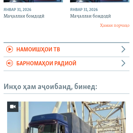
ЯНВАР 31, 2026
ЯНВАР 31, 2026
Маҷаллаи бомдодӣ
Маҷаллаи бомдодӣ
Ҳамаи порчаҳо
НАМОИШҲОИ ТВ
БАРНОМАҲОИ РАДИОӢ
Инҳо ҳам аҷоибанд, бинед: