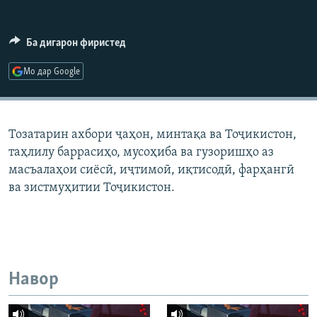
ГУЗОРИШҲОИ РАДИОӢ
Русский
Ба дигарон фиристед
ПАЙГИРӢ КУНЕД
Мо дар Google
Тозатарин ахбори ҷаҳон, минтақа ва Тоҷикистон,
таҳлилу баррасиҳо, мусоҳиба ва гузоришҳо аз
Ҳамаи сомонаҳои RFE/RL
масъалаҳои сиёсӣ, иҷтимоӣ, иқтисодӣ, фарҳангӣ
ва зистмуҳитии Тоҷикистон.
Навор