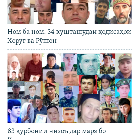
Ном ба ном. 34 кушташудаи ҳодисаҳои
Хоруғ ва Рӯшон
83 қурбонии низоъ дар марз бо