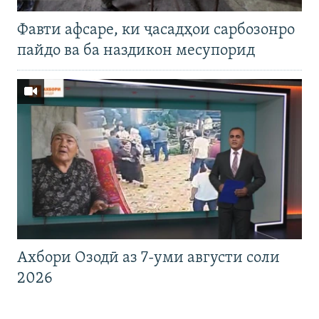
Фавти афсаре, ки ҷасадҳои сарбозонро
пайдо ва ба наздикон месупорид
Ахбори Озодӣ аз 7-уми августи соли
2026