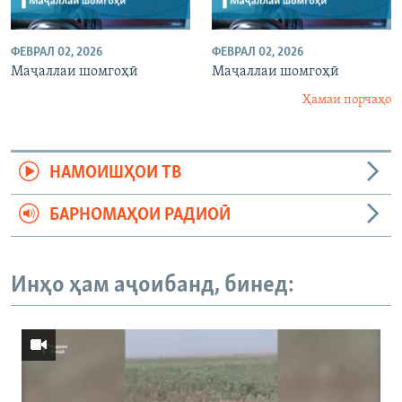
ФЕВРАЛ 02, 2026
ФЕВРАЛ 02, 2026
Маҷаллаи шомгоҳӣ
Маҷаллаи шомгоҳӣ
Ҳамаи порчаҳо
НАМОИШҲОИ ТВ
БАРНОМАҲОИ РАДИОӢ
Инҳо ҳам аҷоибанд, бинед: