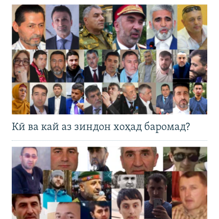
Кӣ ва кай аз зиндон хоҳад баромад?