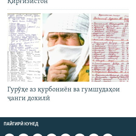
Қирғизистон
Гурӯҳе аз қурбониён ва гумшудаҳои
ҷанги дохилӣ
ПАЙГИРӢ КУНЕД