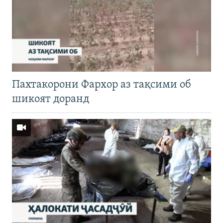
Пахтакорони Фархор аз тақсими об
шикоят доранд