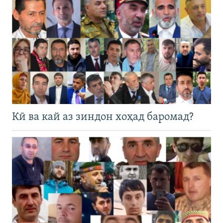
Кӣ ва кай аз зиндон хоҳад баромад?