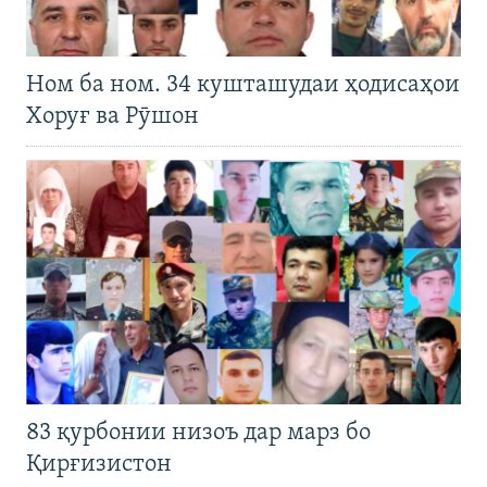
Ном ба ном. 34 кушташудаи ҳодисаҳои
Хоруғ ва Рӯшон
83 қурбонии низоъ дар марз бо
Қирғизистон