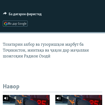
ГУЗОРИШҲОИ РАДИОӢ
Русский
Ба дигарон фиристед
ПАЙГИРӢ КУНЕД
Мо дар Google
Тозатарин ахбор ва гузоришҳои марбут ба
Тоҷикистон, минтақа ва ҷаҳон дар маҷаллаи
Ҳамаи сомонаҳои RFE/RL
шомгоҳии Радиои Озодӣ
Навор