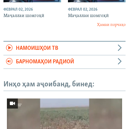
ФЕВРАЛ 02, 2026
ФЕВРАЛ 02, 2026
Маҷаллаи шомгоҳӣ
Маҷаллаи шомгоҳӣ
Ҳамаи порчаҳо
НАМОИШҲОИ ТВ
БАРНОМАҲОИ РАДИОӢ
Инҳо ҳам аҷоибанд, бинед: