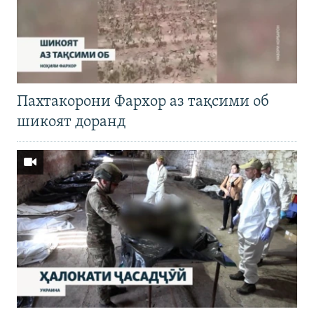
Пахтакорони Фархор аз тақсими об
шикоят доранд