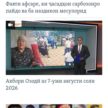
Фавти афсаре, ки ҷасадҳои сарбозонро
пайдо ва ба наздикон месупорид
Ахбори Озодӣ аз 7-уми августи соли
2026