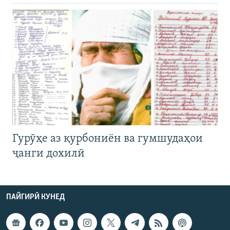
Гурӯҳе аз қурбониён ва гумшудаҳои
ҷанги дохилӣ
ПАЙГИРӢ КУНЕД