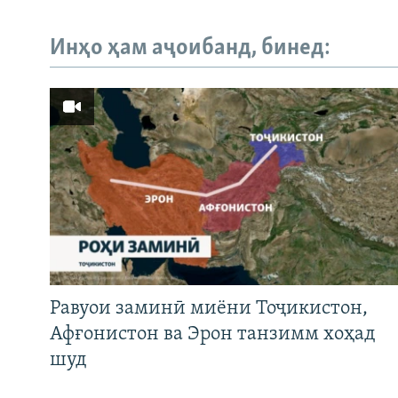
Инҳо ҳам аҷоибанд, бинед:
Равуои заминӣ миёни Тоҷикистон,
Афғонистон ва Эрон танзимм хоҳад
шуд