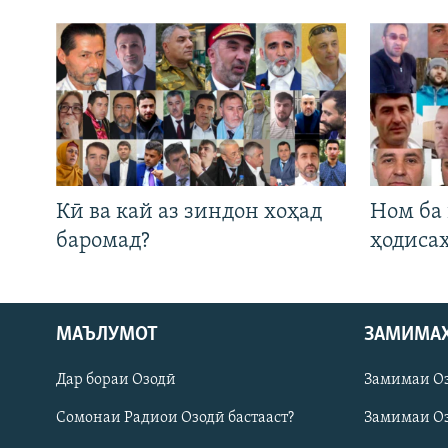
Кӣ ва кай аз зиндон хоҳад
Ном ба
баромад?
ҳодиса
Русский
МАЪЛУМОТ
ЗАМИМА
Дар бораи Озодӣ
Замимаи О
ПАЙГИРӢ КУНЕД
Сомонаи Радиои Озодӣ бастааст?
Замимаи Оз