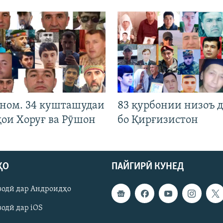
 ном. 34 кушташудаи
83 қурбонии низоъ д
ҳои Хоруғ ва Рӯшон
бо Қирғизистон
ҲО
ПАЙГИРӢ КУНЕД
зодӣ дар Андроидҳо
одӣ дар iOS