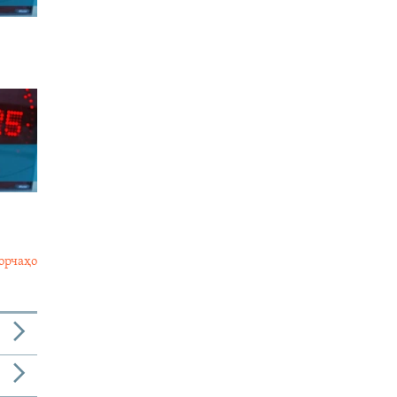
орчаҳо