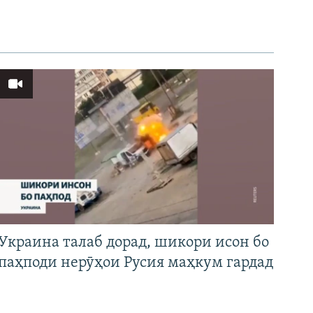
Украина талаб дорад, шикори исон бо
паҳподи нерӯҳои Русия маҳкум гардад