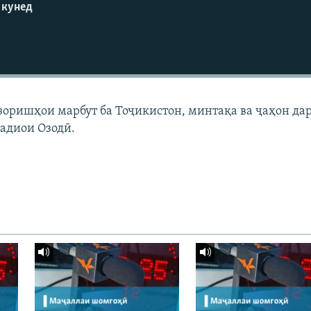
 кунед
узоришҳои марбут ба Тоҷикистон, минтақа ва ҷаҳон да
адиои Озодӣ.