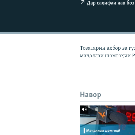
ГУЗОРИШҲОИ РАДИОӢ
Дар саҳифаи нав боз
Тозатарин ахбор ва г
маҷаллаи шомгоҳии Р
Навор