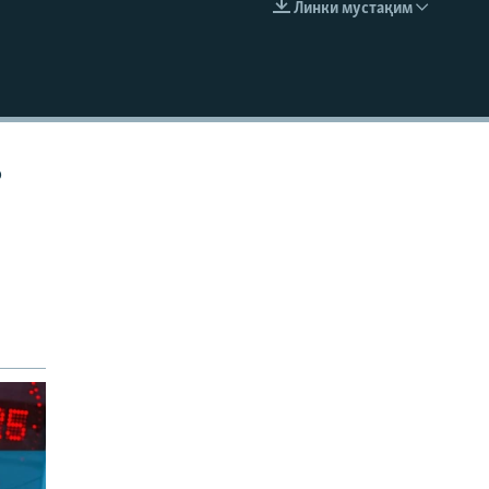
Линки мустақим
EMBED
р