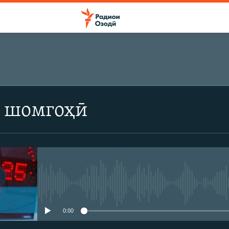
 шомгоҳӣ
Феълан кор намекунад
0:00