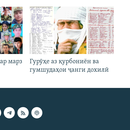
ар марз
Гурӯҳе аз қурбониён ва
гумшудаҳои ҷанги дохилӣ