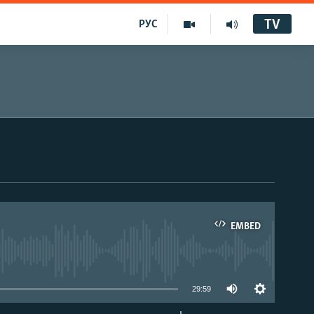
TV
РУС
EMBED
29:59