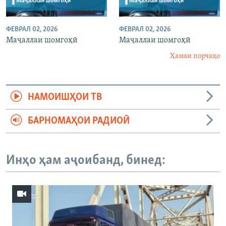
ФЕВРАЛ 02, 2026
ФЕВРАЛ 02, 2026
Маҷаллаи шомгоҳӣ
Маҷаллаи шомгоҳӣ
Ҳамаи порчаҳо
НАМОИШҲОИ ТВ
БАРНОМАҲОИ РАДИОӢ
Инҳо ҳам аҷоибанд, бинед: