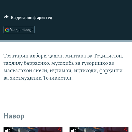
ГУЗОРИШҲОИ РАДИОӢ
Русский
Ба дигарон фиристед
ПАЙГИРӢ КУНЕД
Мо дар Google
Тозатарин ахбори ҷаҳон, минтақа ва Тоҷикистон,
таҳлилу баррасиҳо, мусоҳиба ва гузоришҳо аз
Ҳамаи сомонаҳои RFE/RL
масъалаҳои сиёсӣ, иҷтимоӣ, иқтисодӣ, фарҳангӣ
ва зистмуҳитии Тоҷикистон.
Навор