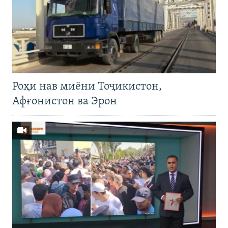
Роҳи нав миёни Тоҷикистон,
Афғонистон ва Эрон