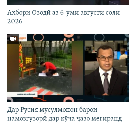
Ахбори Озодӣ аз 6-уми августи соли
2026
Дар Русия мусулмонон барои
намозгузорӣ дар кӯча ҷазо мегиранд