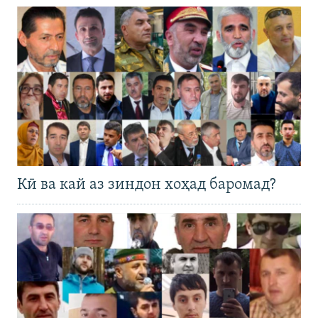
Кӣ ва кай аз зиндон хоҳад баромад?