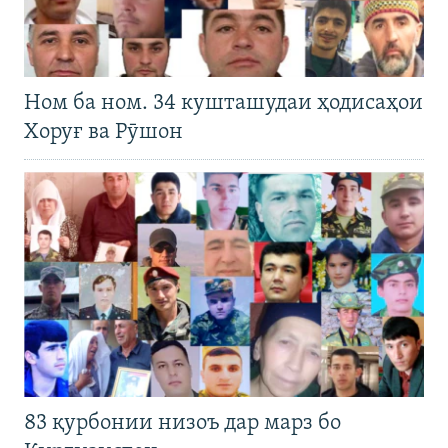
Ном ба ном. 34 кушташудаи ҳодисаҳои
Хоруғ ва Рӯшон
83 қурбонии низоъ дар марз бо