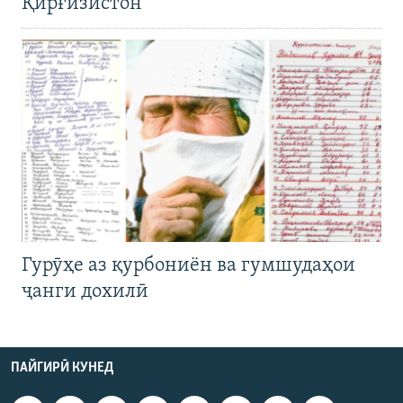
Қирғизистон
Гурӯҳе аз қурбониён ва гумшудаҳои
ҷанги дохилӣ
ПАЙГИРӢ КУНЕД