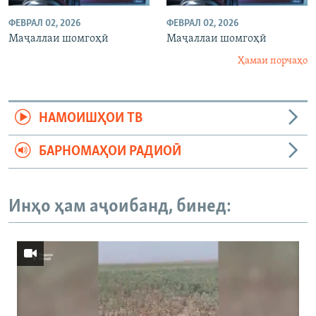
ФЕВРАЛ 02, 2026
ФЕВРАЛ 02, 2026
Маҷаллаи шомгоҳӣ
Маҷаллаи шомгоҳӣ
Ҳамаи порчаҳо
НАМОИШҲОИ ТВ
БАРНОМАҲОИ РАДИОӢ
Инҳо ҳам аҷоибанд, бинед: