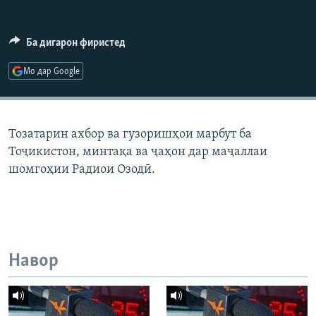
ГУЗОРИШҲОИ РАДИОӢ
Русский
Ба дигарон фиристед
ПАЙГИРӢ КУНЕД
Мо дар Google
Тозатарин ахбор ва гузоришҳои марбут ба
Тоҷикистон, минтақа ва ҷаҳон дар маҷаллаи
Ҳамаи сомонаҳои RFE/RL
шомгоҳии Радиои Озодӣ.
Навор