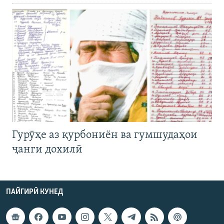
Гурӯҳе аз қурбониён ва гумшудаҳои
ҷанги дохилӣ
ПАЙГИРӢ КУНЕД