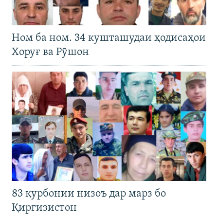
Ном ба ном. 34 кушташудаи ҳодисаҳои
Хоруғ ва Рӯшон
83 қурбонии низоъ дар марз бо
Қирғизистон