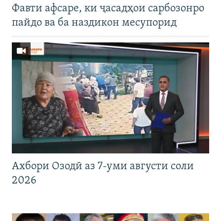
Фавти афсаре, ки ҷасадҳои сарбозонро
пайдо ва ба наздикон месупорид
Ахбори Озодӣ аз 7-уми августи соли
2026