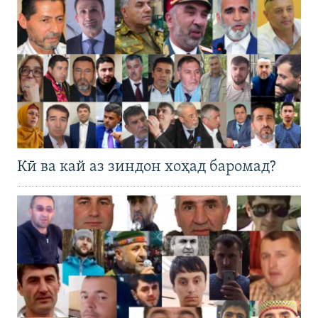
Кӣ ва кай аз зиндон хоҳад баромад?