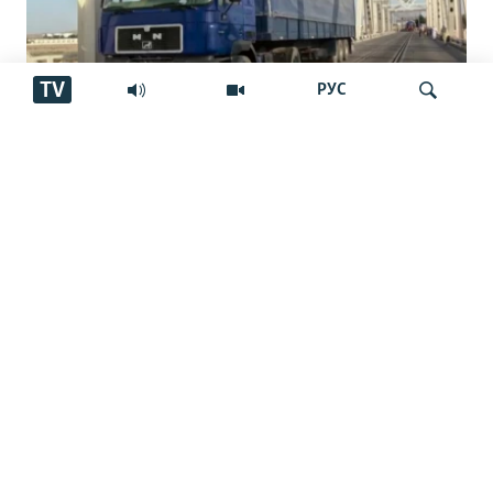
TV
РУС
Роҳи нав миёни Тоҷикистон,
Афғонистон ва Эрон
Ҷустуҷӯ