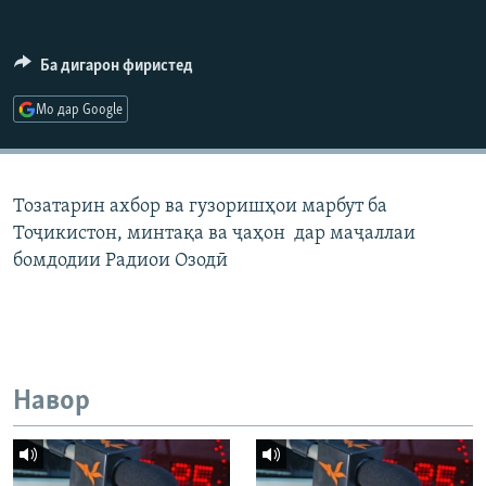
ГУЗОРИШҲОИ РАДИОӢ
Русский
Ба дигарон фиристед
ПАЙГИРӢ КУНЕД
Мо дар Google
Тозатарин ахбор ва гузоришҳои марбут ба
Тоҷикистон, минтақа ва ҷаҳон дар маҷаллаи
Ҳамаи сомонаҳои RFE/RL
бомдодии Радиои Озодӣ
Навор