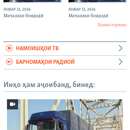
ЯНВАР 31, 2026
ЯНВАР 31, 2026
Маҷаллаи бомдодӣ
Маҷаллаи бомдодӣ
Ҳамаи порчаҳо
НАМОИШҲОИ ТВ
БАРНОМАҲОИ РАДИОӢ
Инҳо ҳам аҷоибанд, бинед: