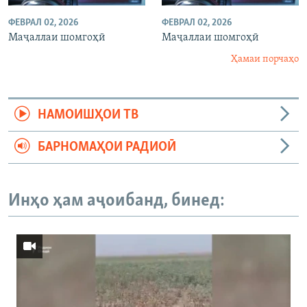
ФЕВРАЛ 02, 2026
ФЕВРАЛ 02, 2026
Маҷаллаи шомгоҳӣ
Маҷаллаи шомгоҳӣ
Ҳамаи порчаҳо
НАМОИШҲОИ ТВ
БАРНОМАҲОИ РАДИОӢ
Инҳо ҳам аҷоибанд, бинед: