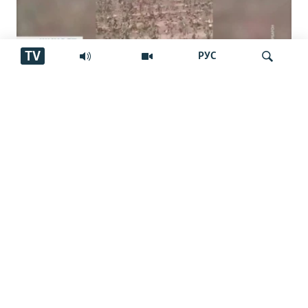
TV
РУС
Пахтакорони Фархор аз тақсими об
шикоят доранд
Ҷустуҷӯ