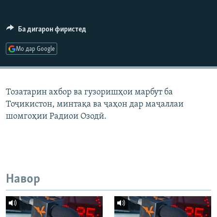
ГУЗОРИШҲОИ РАДИОӢ
Русский
Ба дигарон фиристед
ПАЙГИРӢ КУНЕД
Мо дар Google
Тозатарин ахбор ва гузоришҳои марбут ба
Тоҷикистон, минтақа ва ҷаҳон дар маҷаллаи
Ҳамаи сомонаҳои RFE/RL
шомгоҳии Радиои Озодӣ.
Навор