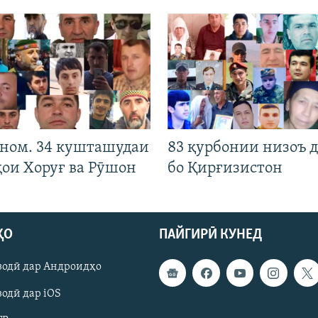
 ном. 34 кушташудаи
83 қурбонии низоъ д
ҳои Хоруғ ва Рӯшон
бо Қирғизистон
ҲО
ПАЙГИРӢ КУНЕД
зодӣ дар Андроидҳо
одӣ дар iOS