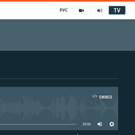
TV
РУС
EMBED
29:59