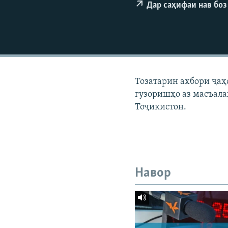
ГУЗОРИШҲОИ РАДИОӢ
Дар саҳифаи нав боз
Тозатарин ахбори ҷаҳ
гузоришҳо аз масъала
Тоҷикистон.
Навор