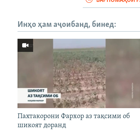
БАРНОМАҲОИ 
Инҳо ҳам аҷоибанд, бинед:
Пахтакорони Фархор аз тақсими об
шикоят доранд