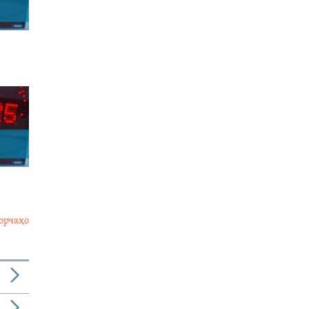
орчаҳо