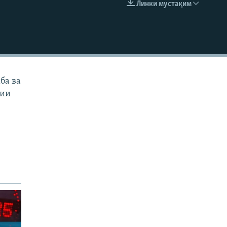
Линки мустақим
EMBED
ба ва
тии