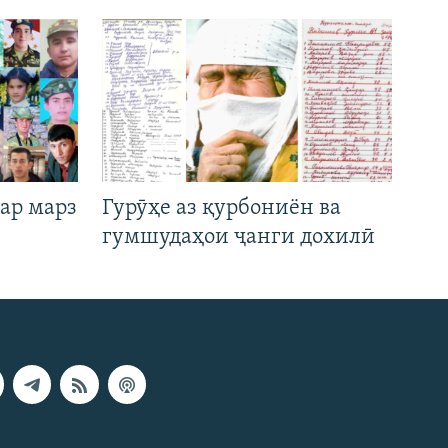
ар марз
Гурӯҳе аз қурбониён ва
гумшудаҳои ҷанги дохилӣ