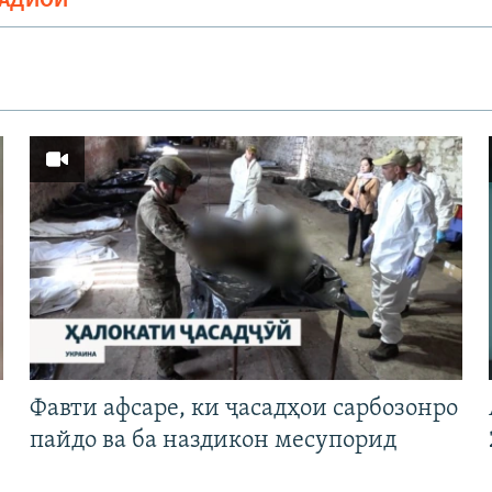
РАДИОӢ
Фавти афсаре, ки ҷасадҳои сарбозонро
пайдо ва ба наздикон месупорид