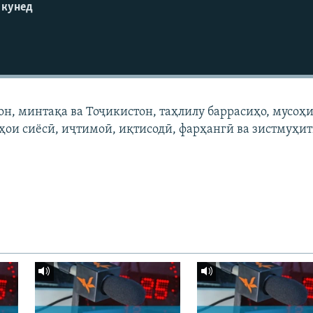
 кунед
он, минтақа ва Тоҷикистон, таҳлилу баррасиҳо, мусоҳи
ҳои сиёсӣ, иҷтимоӣ, иқтисодӣ, фарҳангӣ ва зистмуҳи