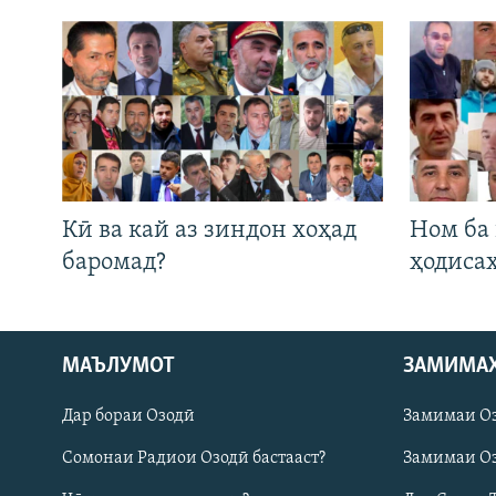
Кӣ ва кай аз зиндон хоҳад
Ном ба
баромад?
ҳодиса
Русский
МАЪЛУМОТ
ЗАМИМА
Дар бораи Озодӣ
Замимаи О
ПАЙГИРӢ КУНЕД
Сомонаи Радиои Озодӣ бастааст?
Замимаи Оз