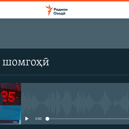
 шомгоҳӣ
Феълан кор намекунад
0:00