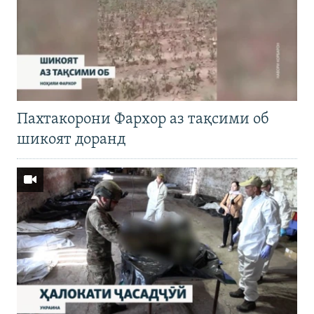
Пахтакорони Фархор аз тақсими об
шикоят доранд