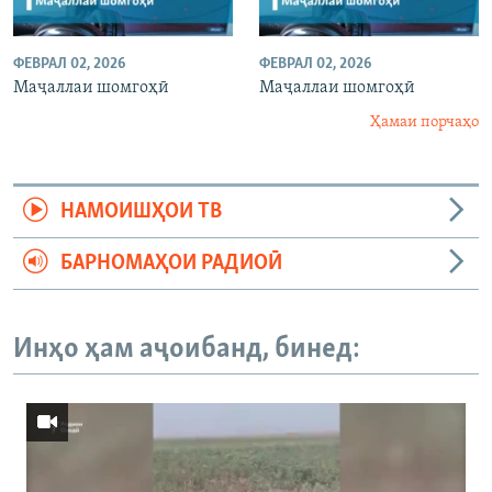
ФЕВРАЛ 02, 2026
ФЕВРАЛ 02, 2026
Маҷаллаи шомгоҳӣ
Маҷаллаи шомгоҳӣ
Ҳамаи порчаҳо
НАМОИШҲОИ ТВ
БАРНОМАҲОИ РАДИОӢ
Инҳо ҳам аҷоибанд, бинед: