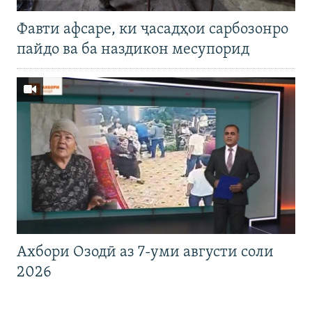
Фавти афсаре, ки ҷасадҳои сарбозонро
пайдо ва ба наздикон месупорид
Ахбори Озодӣ аз 7-уми августи соли
2026