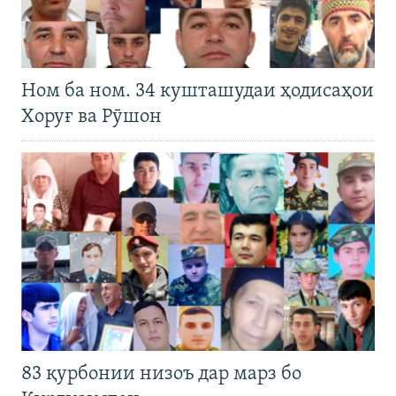
Ном ба ном. 34 кушташудаи ҳодисаҳои
Хоруғ ва Рӯшон
83 қурбонии низоъ дар марз бо