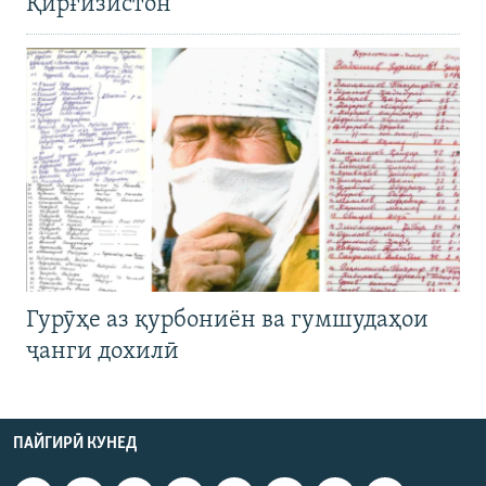
Қирғизистон
Гурӯҳе аз қурбониён ва гумшудаҳои
ҷанги дохилӣ
ПАЙГИРӢ КУНЕД