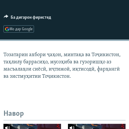
ГУЗОРИШҲОИ РАДИОӢ
Русский
Ба дигарон фиристед
ПАЙГИРӢ КУНЕД
Мо дар Google
Тозатарин ахбори ҷаҳон, минтақа ва Тоҷикистон,
таҳлилу баррасиҳо, мусоҳиба ва гузоришҳо аз
Ҳамаи сомонаҳои RFE/RL
масъалаҳои сиёсӣ, иҷтимоӣ, иқтисодӣ, фарҳангӣ
ва зистмуҳитии Тоҷикистон.
Навор