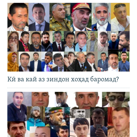
Кӣ ва кай аз зиндон хоҳад баромад?