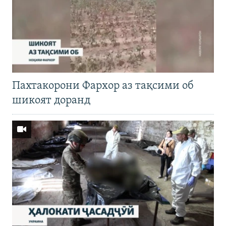
Пахтакорони Фархор аз тақсими об
шикоят доранд