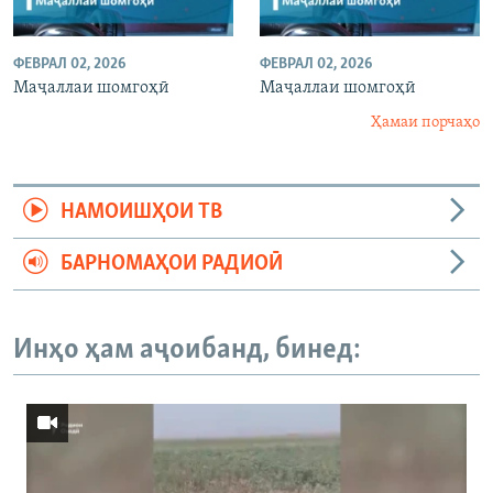
ФЕВРАЛ 02, 2026
ФЕВРАЛ 02, 2026
Маҷаллаи шомгоҳӣ
Маҷаллаи шомгоҳӣ
Ҳамаи порчаҳо
НАМОИШҲОИ ТВ
БАРНОМАҲОИ РАДИОӢ
Инҳо ҳам аҷоибанд, бинед: