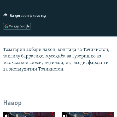
ГУЗОРИШҲОИ РАДИОӢ
Русский
Ба дигарон фиристед
ПАЙГИРӢ КУНЕД
Мо дар Google
Тозатарин ахбори ҷаҳон, минтақа ва Тоҷикистон,
таҳлилу баррасиҳо, мусоҳиба ва гузоришҳо аз
Ҳамаи сомонаҳои RFE/RL
масъалаҳои сиёсӣ, иҷтимоӣ, иқтисодӣ, фарҳангӣ
ва зистмуҳитии Тоҷикистон.
Навор