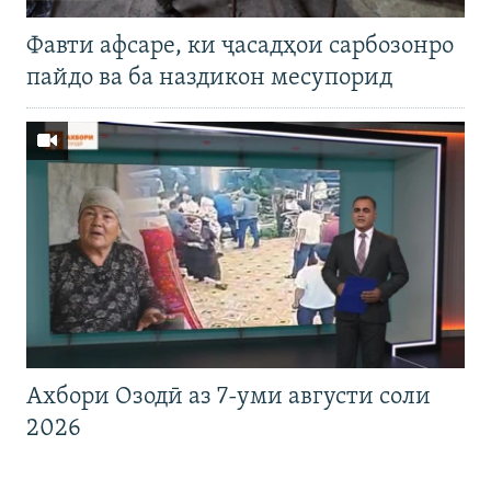
Фавти афсаре, ки ҷасадҳои сарбозонро
пайдо ва ба наздикон месупорид
Ахбори Озодӣ аз 7-уми августи соли
2026