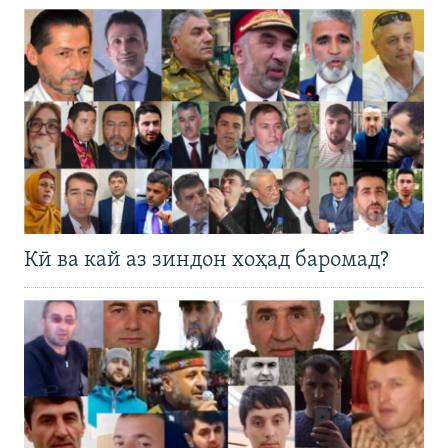
Кӣ ва кай аз зиндон хоҳад баромад?