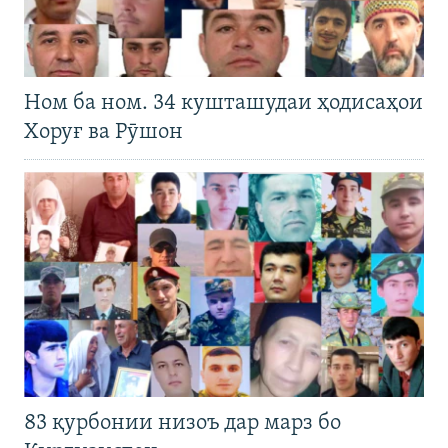
Ном ба ном. 34 кушташудаи ҳодисаҳои
Хоруғ ва Рӯшон
83 қурбонии низоъ дар марз бо