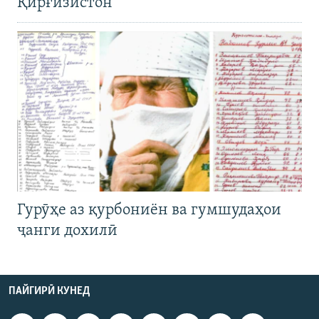
Қирғизистон
Гурӯҳе аз қурбониён ва гумшудаҳои
ҷанги дохилӣ
ПАЙГИРӢ КУНЕД