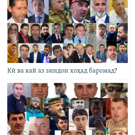
Кӣ ва кай аз зиндон хоҳад баромад?