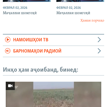
ФЕВРАЛ 02, 2026
ФЕВРАЛ 02, 2026
Маҷаллаи шомгоҳӣ
Маҷаллаи шомгоҳӣ
Ҳамаи порчаҳо
НАМОИШҲОИ ТВ
БАРНОМАҲОИ РАДИОӢ
Инҳо ҳам аҷоибанд, бинед: