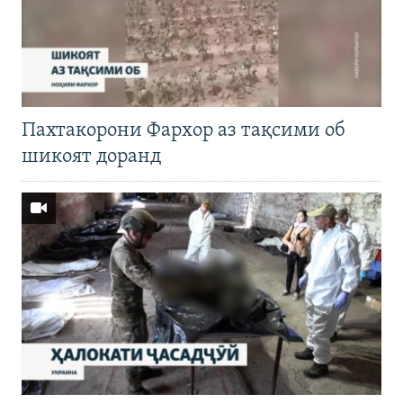
Пахтакорони Фархор аз тақсими об
шикоят доранд