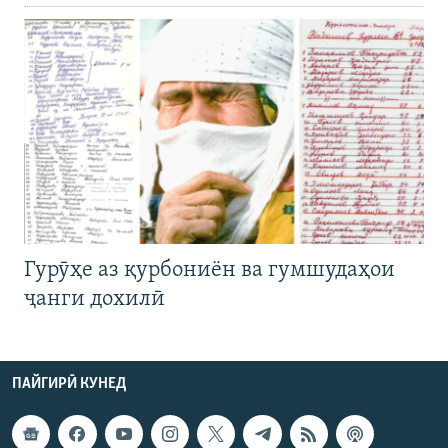
Гурӯҳе аз қурбониён ва гумшудаҳои
ҷанги дохилӣ
ПАЙГИРӢ КУНЕД