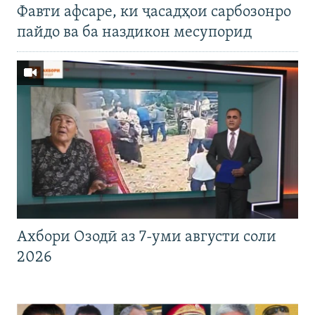
Фавти афсаре, ки ҷасадҳои сарбозонро
пайдо ва ба наздикон месупорид
Ахбори Озодӣ аз 7-уми августи соли
2026