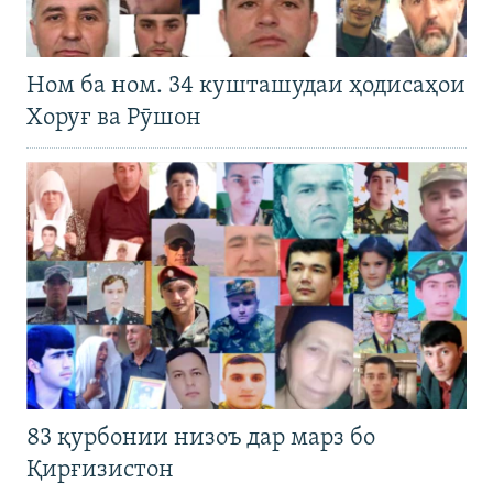
Ном ба ном. 34 кушташудаи ҳодисаҳои
Хоруғ ва Рӯшон
83 қурбонии низоъ дар марз бо
Қирғизистон