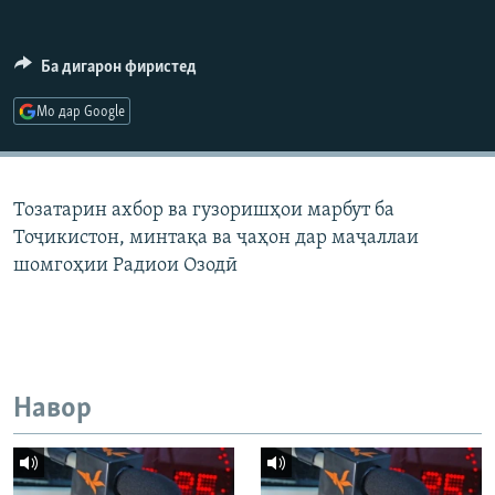
ГУЗОРИШҲОИ РАДИОӢ
Русский
Ба дигарон фиристед
ПАЙГИРӢ КУНЕД
Мо дар Google
Тозатарин ахбор ва гузоришҳои марбут ба
Тоҷикистон, минтақа ва ҷаҳон дар маҷаллаи
Ҳамаи сомонаҳои RFE/RL
шомгоҳии Радиои Озодӣ
Навор