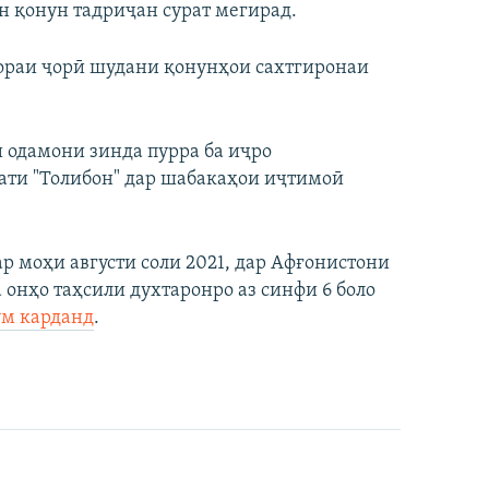
н қонун тадриҷан сурат мегирад.
бораи ҷорӣ шудани қонунҳои сахтгиронаи
 одамони зинда пурра ба иҷро
ати "Толибон" дар шабакаҳои иҷтимоӣ
ар моҳи августи соли 2021, дар Афғонистони
 онҳо таҳсили духтаронро аз синфи 6 боло
м карданд
.