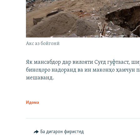
Акс аз бойгонӣ
Як мансабдор дар вилояти Суғд гуфтааст, 
биноҳоро надоранд ва ин маконҳо ҳамчун п
мешаванд.
Идома
Ба дигарон фиристед