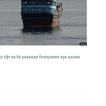
ш ёфт ва ба раванди болоравии худ идома