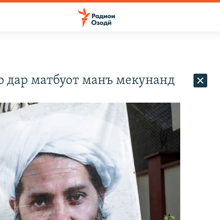
о дар матбуот манъ мекунанд