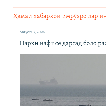
Ҳамаи хабарҳои имрӯзро дар и
Август 07, 2026
Нархи нафт се дарсад боло ра