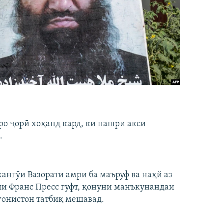
ро ҷорӣ хоҳанд кард, ки нашри акси
.
хангӯи Вазорати амри ба маъруф ва наҳй аз
ии Франс Пресс гуфт, қонуни манъкунандаи
ғонистон татбиқ мешавад.