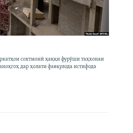
ширкатҳои сохтмонӣ ҳаққи фурӯши таҳхонаи
аноҳгоҳ дар ҳолати фавқулода истифода