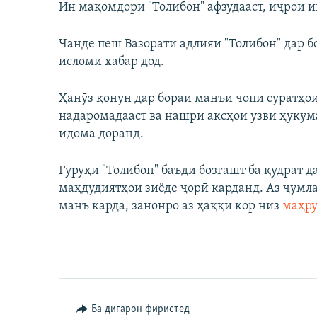
Ин мақомдори "Толибон" афзудааст, иҷрои и
Чанде пеш Вазорати адлияи "Толибон" дар 
исломӣ хабар дод.
Ҳанӯз қонун дар бораи манъи чопи суратҳои
надаромадааст ва нашри аксҳои узви ҳукум
идома доранд.
Гуруҳи "Толибон" баъди бозгашт ба қудрат д
маҳдудиятҳои зиёде ҷорӣ карданд. Аз ҷумла
манъ карда, занонро аз ҳаққи кор низ
маҳру
Ба дигарон фиристед