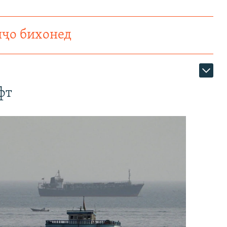
нҷо бихонед
фт