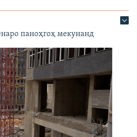
наро паноҳгоҳ мекунанд