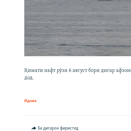
Қимати нафт рӯзи 6 август бори дигар афзои
дод.
Идома
Ба дигарон фиристед