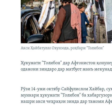
ГУЗОРИШҲОИ РАДИОӢ
Акси Ҳайбатулло Охунзода, роҳбари "Толибон"
Ҳукумати "Толибон" дар Афғонистон қонуне
одамони зиндаро дар матбуот манъ мекунад
Рӯзи 14-уми октябр Сайфулислом Хайбар, су
мункари ҳукумати "Толибон" ба хабаргузор
нашри акси чеҳраҳои зинда дар тамоми Аф