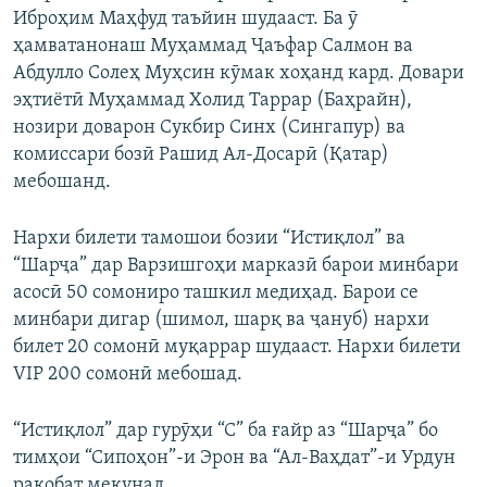
Иброҳим Маҳфуд таъйин шудааст. Ба ӯ
ҳамватанонаш Муҳаммад Ҷаъфар Салмон ва
Абдулло Солеҳ Муҳсин кӯмак хоҳанд кард. Довари
эҳтиётӣ Муҳаммад Холид Таррар (Баҳрайн),
нозири доварон Сукбир Синх (Сингапур) ва
комиссари бозӣ Рашид Ал-Досарӣ (Қатар)
мебошанд.
Нархи билети тамошои бозии “Истиқлол” ва
“Шарҷа” дар Варзишгоҳи марказӣ барои минбари
асосӣ 50 сомониро ташкил медиҳад. Барои се
минбари дигар (шимол, шарқ ва ҷануб) нархи
билет 20 сомонӣ муқаррар шудааст. Нархи билети
VIP 200 сомонӣ мебошад.
“Истиқлол” дар гурӯҳи “С” ба ғайр аз “Шарҷа” бо
тимҳои “Сипоҳон”-и Эрон ва “Ал-Ваҳдат”-и Урдун
рақобат мекунад.