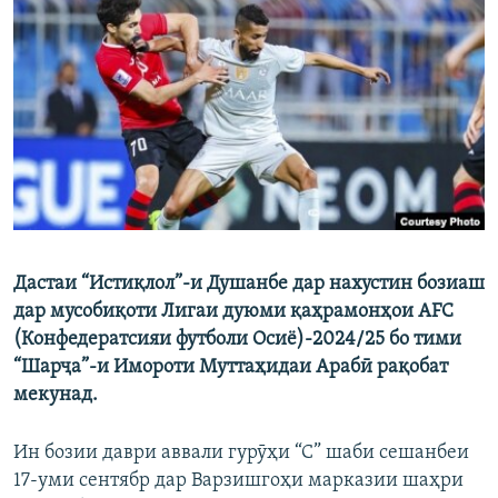
ГУЗОРИШҲОИ РАДИОӢ
Русский
ПАЙГИРӢ КУНЕД
Ҳамаи сомонаҳои RFE/RL
Дастаи “Истиқлол”-и Душанбе дар нахустин бозиаш
дар мусобиқоти Лигаи дуюми қаҳрамонҳои AFC
(Конфедератсияи футболи Осиё)-2024/25 бо тими
“Шарҷа”-и Имороти Муттаҳидаи Арабӣ рақобат
мекунад.
Ин бозии даври аввали гурӯҳи “С” шаби сешанбеи
17-уми сентябр дар Варзишгоҳи марказии шаҳри