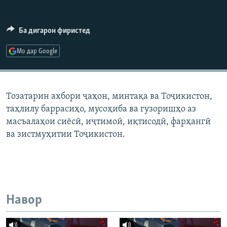
ГУЗОРИШҲОИ РАДИОӢ
Русский
Ба дигарон фиристед
ПАЙГИРӢ КУНЕД
Мо дар Google
Тозатарин ахбори ҷаҳон, минтақа ва Тоҷикистон,
таҳлилу баррасиҳо, мусоҳиба ва гузоришҳо аз
Ҳамаи сомонаҳои RFE/RL
масъалаҳои сиёсӣ, иҷтимоӣ, иқтисодӣ, фарҳангӣ
ва зистмуҳитии Тоҷикистон.
Навор