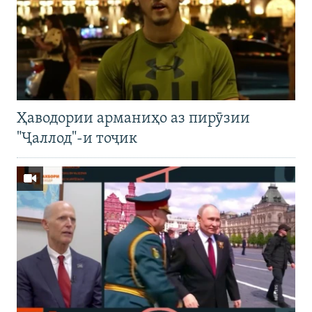
Ҳаводории арманиҳо аз пирӯзии
"Ҷаллод"-и тоҷик