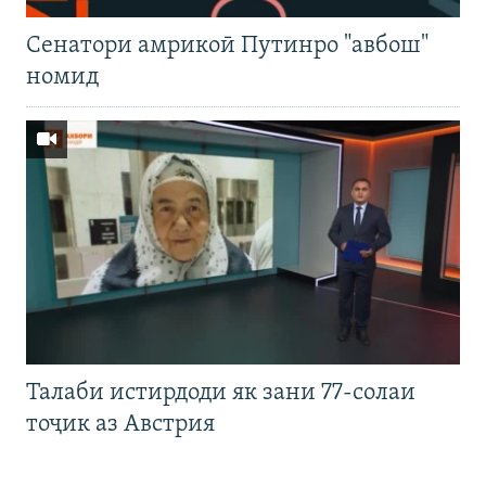
Cенатори амрикоӣ Путинро "авбош"
номид
Талаби истирдоди як зани 77-солаи
тоҷик аз Австрия