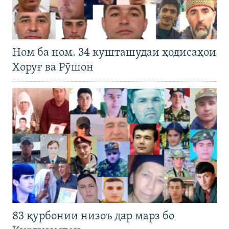
Ном ба ном. 34 кушташудаи ҳодисаҳои
Хоруғ ва Рӯшон
83 қурбонии низоъ дар марз бо