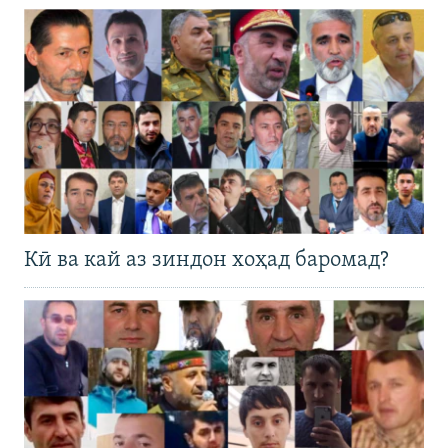
Кӣ ва кай аз зиндон хоҳад баромад?