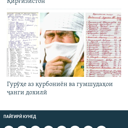
Қирғизистон
Гурӯҳе аз қурбониён ва гумшудаҳои
ҷанги дохилӣ
ПАЙГИРӢ КУНЕД