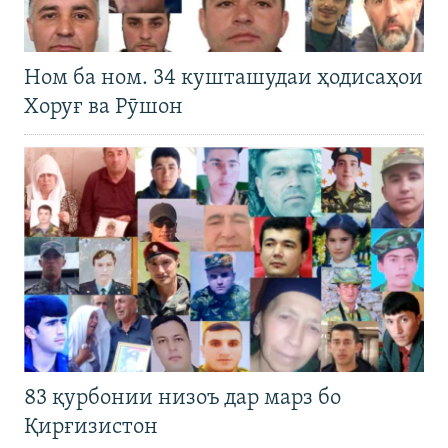
Ном ба ном. 34 кушташудаи ҳодисаҳои
Хоруғ ва Рӯшон
83 қурбонии низоъ дар марз бо
Қирғизистон