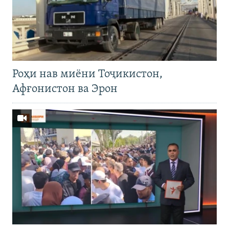
Роҳи нав миёни Тоҷикистон,
Афғонистон ва Эрон