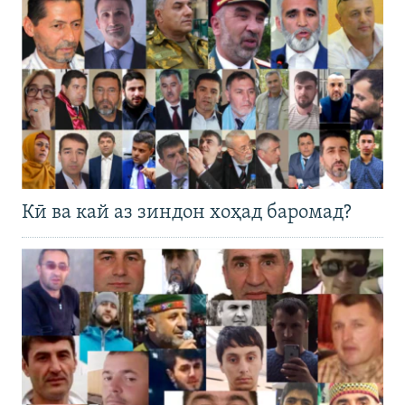
Кӣ ва кай аз зиндон хоҳад баромад?