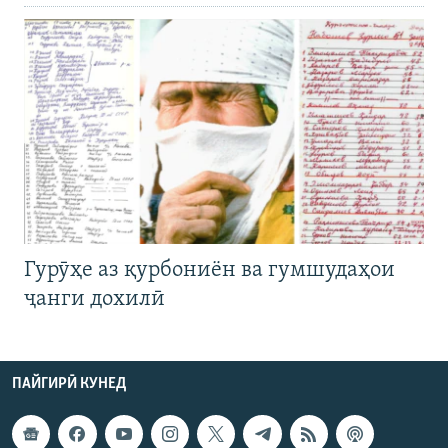
Гурӯҳе аз қурбониён ва гумшудаҳои
ҷанги дохилӣ
ПАЙГИРӢ КУНЕД