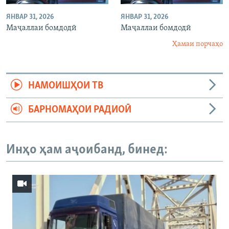
ЯНВАР 31, 2026
ЯНВАР 31, 2026
Маҷаллаи бомдодӣ
Маҷаллаи бомдодӣ
Ҳамаи порчаҳо
НАМОИШҲОИ ТВ
БАРНОМАҲОИ РАДИОӢ
Инҳо ҳам аҷоибанд, бинед: