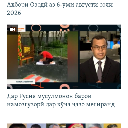
Ахбори Озодӣ аз 6-уми августи соли
2026
Дар Русия мусулмонон барои
намозгузорӣ дар кӯча ҷазо мегиранд