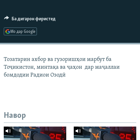
ГУЗОРИШҲОИ РАДИОӢ
Русский
Ба дигарон фиристед
ПАЙГИРӢ КУНЕД
Мо дар Google
Тозатарин ахбор ва гузоришҳои марбут ба
Тоҷикистон, минтақа ва ҷаҳон дар маҷаллаи
Ҳамаи сомонаҳои RFE/RL
бомдодии Радиои Озодӣ
Навор