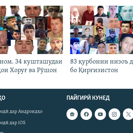
 ном. 34 кушташудаи
83 қурбонии низоъ д
ҳои Хоруғ ва Рӯшон
бо Қирғизистон
ҲО
ПАЙГИРӢ КУНЕД
зодӣ дар Андроидҳо
одӣ дар iOS