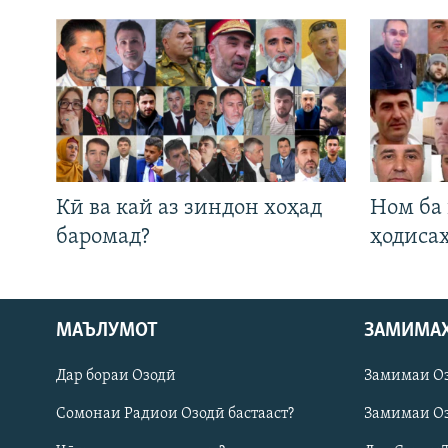
Кӣ ва кай аз зиндон хоҳад
Ном ба
баромад?
ҳодиса
Русский
МАЪЛУМОТ
ЗАМИМА
Дар бораи Озодӣ
Замимаи О
ПАЙГИРӢ КУНЕД
Сомонаи Радиои Озодӣ бастааст?
Замимаи Оз