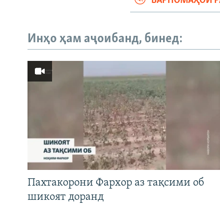
БАРНОМАҲОИ 
Инҳо ҳам аҷоибанд, бинед:
Пахтакорони Фархор аз тақсими об
шикоят доранд