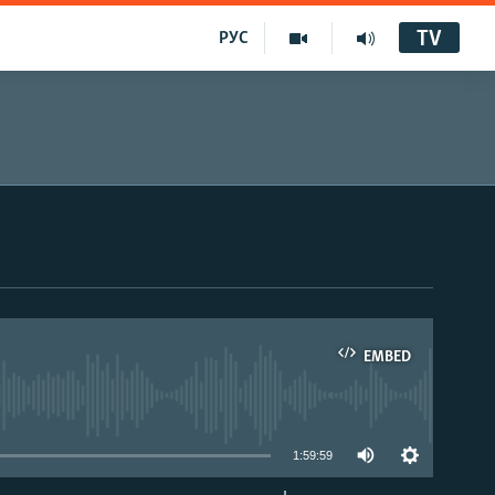
TV
РУС
EMBED
1:59:59