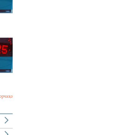
орчаҳо