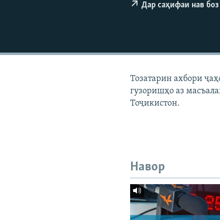
ГУЗОРИШҲОИ РАДИОӢ
Дар саҳифаи нав боз
Тозатарин ахбори ҷаҳ
гузоришҳо аз масъала
Тоҷикистон.
Навор