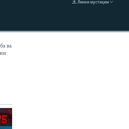
Линки мустақим
EMBED
ба ва
тии