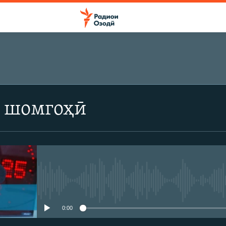
 шомгоҳӣ
Феълан кор намекунад
0:00