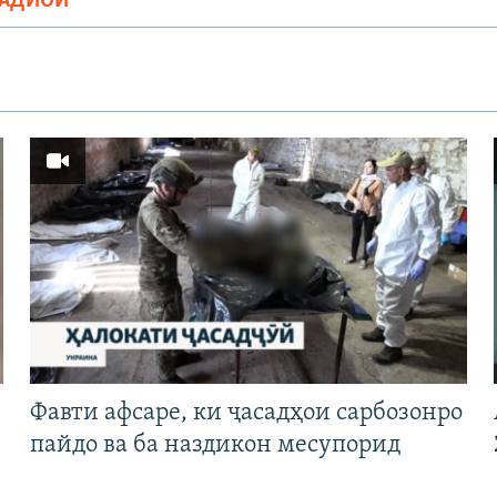
РАДИОӢ
Фавти афсаре, ки ҷасадҳои сарбозонро
пайдо ва ба наздикон месупорид