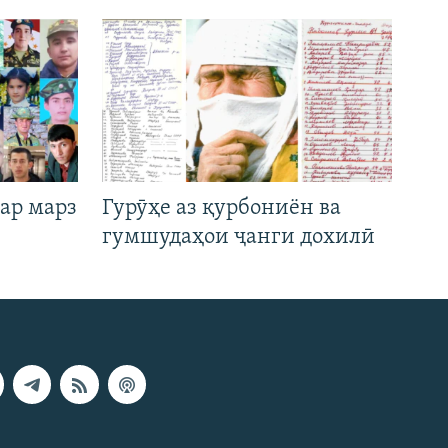
ар марз
Гурӯҳе аз қурбониён ва
гумшудаҳои ҷанги дохилӣ