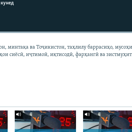
 кунед
он, минтақа ва Тоҷикистон, таҳлилу баррасиҳо, мусоҳи
ҳои сиёсӣ, иҷтимоӣ, иқтисодӣ, фарҳангӣ ва зистмуҳи