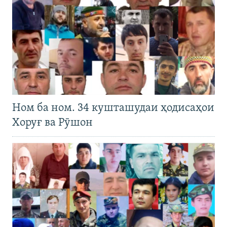
Ном ба ном. 34 кушташудаи ҳодисаҳои
Хоруғ ва Рӯшон