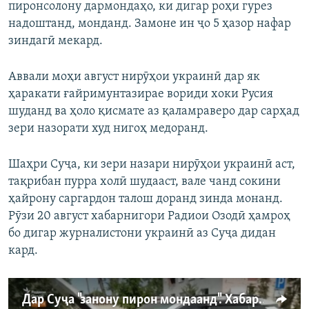
пиронсолону дармондаҳо, ки дигар роҳи гурез
надоштанд, монданд. Замоне ин ҷо 5 ҳазор нафар
зиндагӣ мекард.
Аввали моҳи август нирӯҳои украинӣ дар як
ҳаракати ғайримунтазирае вориди хоки Русия
шуданд ва ҳоло қисмате аз қаламраверо дар сарҳад
зери назорати худ нигоҳ медоранд.
Шаҳри Суҷа, ки зери назари нирӯҳои украинӣ аст,
тақрибан пурра холӣ шудааст, вале чанд сокини
ҳайрону саргардон талош доранд зинда монанд.
Рӯзи 20 август хабарнигори Радиои Озодӣ ҳамроҳ
бо дигар журналистони украинӣ аз Суҷа дидан
кард.
Дар Суҷа "занону пирон мондаанд". Хабарнигор чӣ дид?