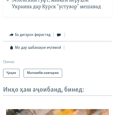
Зеленский гуфт, мавқеи нерӯҳои
Украина дар Курск "устувор" мешавад
Ба дигарон фиристед
Мо дар шабакаҳои иҷтимоӣ
Гӯшаҳо
Ҷаҳон
Матолиби навтарин
Инҳо ҳам аҷоибанд, бинед: