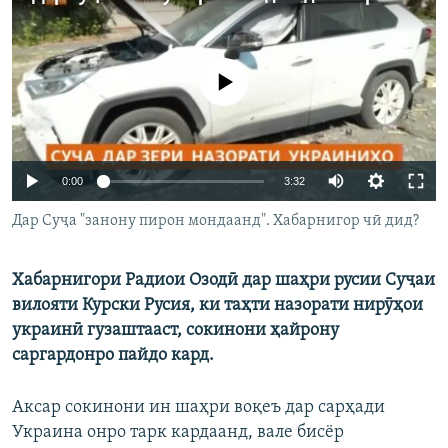
ГУЗОРИШҲОИ РАДИОӢ
Русский
Феълан кор намекунад
ПАЙГИРӢ КУНЕД
Auto
0:00
3:32
240p
Дар Суҷа "занону пирон мондаанд". Хабарнигор чӣ дид?
Ҳамаи сомонаҳои RFE/RL
360p
Хабарнигори Радиои Озодӣ дар шаҳри русии Суҷаи
480p
Auto
240p
360p
480p
вилояти Курски Русия, ки таҳти назорати нирӯҳои
720p
украинӣ гузаштааст, сокинони ҳайрону
720p
1080p
1080p
саргардонро пайдо кард.
Аксар сокинони ин шаҳри воқеъ дар сарҳади
Украина онро тарк кардаанд, вале бисёр