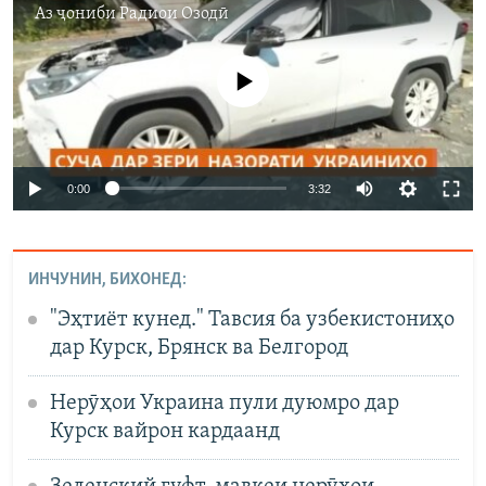
Аз ҷониби
Радиои Озодӣ
Феълан кор намекунад
Auto
0:00
3:32
240p
360p
ИНЧУНИН, БИХОНЕД:
Auto
240p
360p
480p
480p
"Эҳтиёт кунед." Тавсия ба узбекистониҳо
720p
дар Курск, Брянск ва Белгород
720p
1080p
1080p
Нерӯҳои Украина пули дуюмро дар
Курск вайрон кардаанд