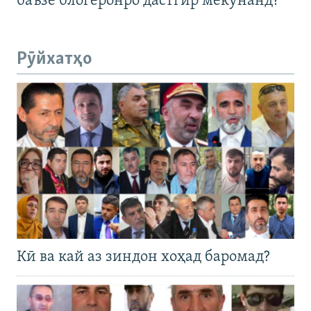
баъзе блогеронро дастгир мекунанд?
Рӯйхатҳо
Кӣ ва кай аз зиндон хоҳад баромад?