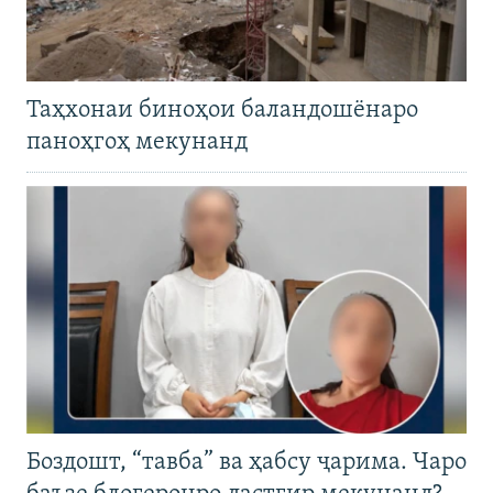
Таҳхонаи биноҳои баландошёнаро
паноҳгоҳ мекунанд
Боздошт, “тавба” ва ҳабсу ҷарима. Чаро