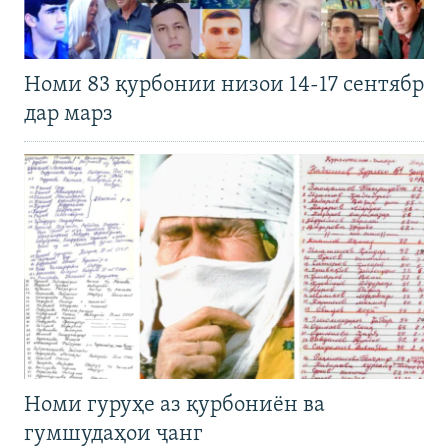
Номи 83 қурбонии низои 14-17 сентябр
дар марз
Номи гуруҳе аз қурбониён ва
гумшудаҳои ҷанг