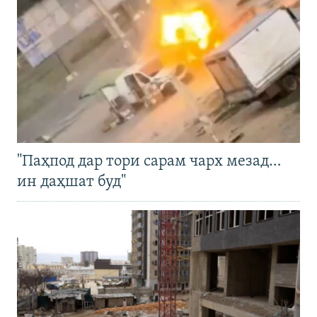
"Паҳпод дар тори сарам чарх мезад…
ин даҳшат буд"