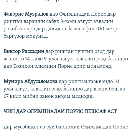
Фаворис Музрапов
дар Олимпиадаи Порис дар
риштаи варзиши сабук 3-юми август аввалин
рақобаташро дар давидан ба масофаи 100 метр
баргузор мекунад.
Виктор Рассадин
дар риштаи гуштии озод дар
вазни то 74 кило 9-уми август аввалин рақобаташро
дар Бозиҳои олимпии Порис доир менамояд.
Мунира Абдусаломова
дар риштаи таэквондо 10-
уми август аввалин рақобаташро дар вазни беш аз
67 кило миёни занон анҷом медиҳад.
ЧИН ДАР ОЛИМПИАДАИ ПОРИС ПЕШСАФ АСТ
Дар мусобиқот аз рӯи барномаи Олимпиадаи Порис