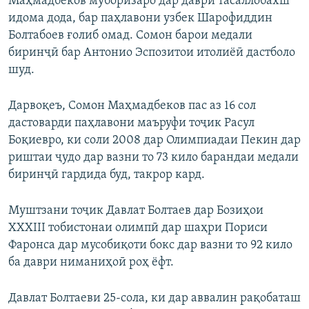
Маҳмадбеков муборизаро дар даври тасаллобахш
идома дода, бар паҳлавони узбек Шарофиддин
Болтабоев ғолиб омад. Сомон барои медали
биринҷӣ бар Антонио Эспозитои итолиёӣ дастболо
шуд.
Дарвоқеъ, Сомон Маҳмадбеков пас аз 16 сол
дастоварди паҳлавони маъруфи тоҷик Расул
Боқиевро, ки соли 2008 дар Олимпиадаи Пекин дар
риштаи ҷудо дар вазни то 73 кило барандаи медали
биринҷӣ гардида буд, такрор кард.
Муштзани тоҷик Давлат Болтаев дар Бозиҳои
XXXIII тобистонаи олимпӣ дар шаҳри Пориси
Фаронса дар мусобиқоти бокс дар вазни то 92 кило
ба даври ниманиҳоӣ роҳ ёфт.
Давлат Болтаеви 25-сола, ки дар аввалин рақобаташ