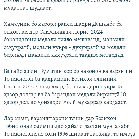
сомонӣ ва барои медали биринҷӣ 200 000 сомонӣ
муқаррар шудааст.
Ҳамчунин бо қарори раиси шаҳри Душанбе ба
онҳое, ки дар Олимпиадаи Порис-2024
барандагони медали тилло мешаванд, манзили
сеҳуҷрагӣ, медали нуқра - дуҳуҷрагӣ ва медали
биринҷӣ манзили якҳуҷрагӣ тақдим мегардад.
Ба ғайр аз ин, Кумитаи кор бо ҷавонон ва варзиши
Тоҷикистон ба қаҳрамони Бозиҳои олимпии
Париж 20 ҳазор доллар, ба ҷоизадори нуқра 15
ҳазор доллар ва ба барандаи медали биринҷӣ 10
ҳазор доллар ҷоизаҳои молӣ муқаррар кардааст.
Дар зимн, варзишгарони тоҷик дар Бозиҳои
тобистонаи олимпӣ дар ҳайати дастаи мунтахаби
Тоҷикистони аз соли 1996 ширкат варзида, то имрӯз