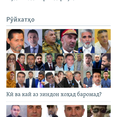
Рӯйхатҳо
Кӣ ва кай аз зиндон хоҳад баромад?