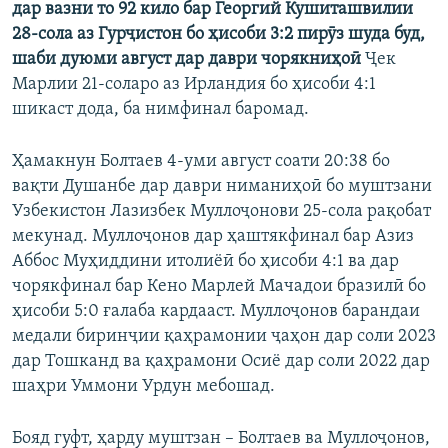
дар вазни то 92 кило бар Георгий Кушиташвилии
28-сола аз Гурҷистон
бо ҳисоби 3:2 пирӯз шуда буд,
шаби дуюми август дар даври чорякниҳоӣ
Ҷек
Марлии 21-соларо аз Ирландия бо ҳисоби 4:1
шикаст дода, ба нимфинал баромад.
Ҳамакнун Болтаев 4-уми август соати 20:38 бо
вақти Душанбе дар даври ниманиҳоӣ бо муштзани
Узбекистон Лазизбек Муллоҷонови 25-сола рақобат
мекунад. Муллоҷонов дар ҳаштякфинал бар Азиз
Аббос Муҳиддини итолиёӣ бо ҳисоби 4:1 ва дар
чорякфинал бар Кено Марлей Мачадои бразилӣ бо
ҳисоби 5:0 ғалаба кардааст. Муллоҷонов барандаи
медали биринҷии қаҳрамонии ҷаҳон дар соли 2023
дар Тошканд ва қаҳрамони Осиё дар соли 2022 дар
шаҳри Уммони Урдун мебошад.
Бояд гуфт, ҳарду муштзан – Болтаев ва Муллоҷонов,