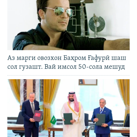
Аз марги овозхон Баҳром Ғафурӣ шаш
сол гузашт. Вай имсол 50-сола мешуд