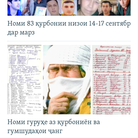
Номи 83 қурбонии низои 14-17 сентябр
дар марз
Номи гуруҳе аз қурбониён ва
гумшудаҳои ҷанг