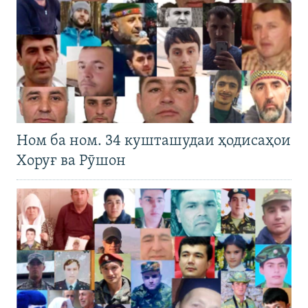
Ном ба ном. 34 кушташудаи ҳодисаҳои
Хоруғ ва Рӯшон