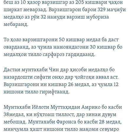
беш аз 10 ҳазор варзишгар аз 205 кишвари ҷаҳон
ширкат меварзад. Варзишгарон барои 329 маҷмӯи
медалҳо аз рӯи 32 намуди варзиш мубориза
мебаранд.
То ҳоло варзишгарони 50 кишвар медал ба даст
овардаанд, аз ҷумла намояндагони 30 кишвар бо
медалҳои тилло сарфароз гардидаанд.
Дастаи мунтахаби Чин дар ҳисоби медалҳо бо
назардошти сифати онҳо дар ҷойгоҳи аввал аст.
Варзишгарони ин кишвар 26 медал, аз ҷумла 12
нишони тилло гирифтаанд.
Мунтахаби Иёлоти Муттаҳидаи Амрико бо касби
38медал, ки нӯҳтоаш тиллост, дар зинаи дувум
мебошад. Мунтахаби Фаронса бо касби 28 медал,
минҷумла ҳашт нишони тилло мақоми севумро