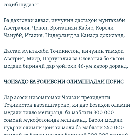
соҳиб шудааст.
Ба даҳгонаи аввал, инчунин дастаҳои мунтахаби
Австралия, Ҷопон, Британияи Кабир, Кореяи
Ҷанубӣ, Италия, Нидерланд ва Канада дохиланд.
Дастаи мунтахаби Тоҷикистон, инчунин тимҳои
Австрия, Миср, Португалия ва Словакия бо яктоӣ
медали биринҷӣ дар ҷойгоҳи 46-ум қарор доранд.
ҶОИЗАҲО БА ҒОЛИБОНИ ОЛИМПИАДАИ ПОРИС
Дар асоси низомномаи Ҷоизаи президенти
Тоҷикистон варзишгароне, ки дар Бозиҳои олимпӣ
медали тилло мегиранд, ба маблағи 300 000
сомонӣ мукофотонида мешаванд. Барои медали
нуқраи олимпӣ ҷоизаи молӣ ба маблағи 250 000