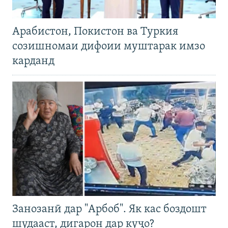
Арабистон, Покистон ва Туркия
созишномаи дифоии муштарак имзо
карданд
Занозанӣ дар "Арбоб". Як кас боздошт
шудааст, дигарон дар куҷо?