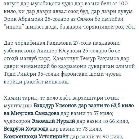
август дар мусобиқоти ҷудо дар вазни беш аз 100
кило, ки дар даври аввал озод буд, дар даври дувум
Эрик Абрамови 25-соларо аз Олмон бо имтиёзи
“иппон” шикаст дода, ба даври чорякниҳоӣ роҳ ёфт.
Дар чорякфинал Раҳимови 27-сола паҳлавони
узбекистонӣ Алишер Юсупови 25-соларо бо се
огоҳӣ мағлуб кард. Ҳамакнун Темур Раҳимов дар
даври ниманиҳоӣ бо қаҳрамони дукаратаи олимпӣ
Теди Ринери 35-солаи фаронсавӣ шоми ҷумъа
вориди рақобат мешавад.
Ҳамин тариқ, то ҳоло ҳафт варзишгари тоҷик –
муштзанҳо
Баҳодур Усмонов
дар вазни то 63,5 кило
ва
Ми
ҷгона Самадова
дар вазни то 57 кило;
ҷудокорон
Эмомалӣ Нуралӣ
дар вазни то 66 кило,
Беҳрӯзи Хоҷазода
дар вазни то 73 кило,
Комроншоҳи Устопириён
дар вазни то 90 кило,