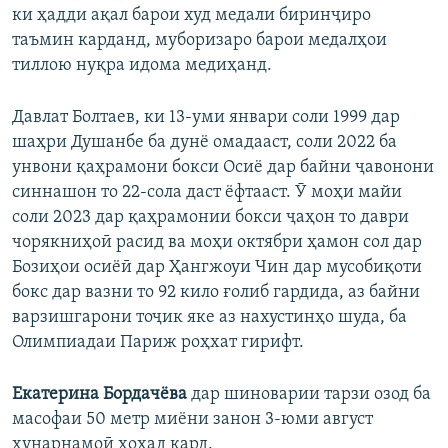
ки ҳадди ақал барои худ медали биринҷиро
таъмин карданд, муборизаро барои медалҳои
тиллою нуқра идома медиҳанд.
Давлат Болтаев, ки 13-уми январи соли 1999 дар
шаҳри Душанбе ба дунё омадааст, соли 2022 ба
унвони қаҳрамони бокси Осиё дар байни ҷавонони
синнашон то 22-сола даст ёфтааст. Ӯ моҳи майи
соли 2023 дар қаҳрамонии бокси ҷаҳон то даври
чорякниҳоӣ расид ва моҳи октябри ҳамон сол дар
Бозиҳои осиёӣ дар Ҳангжоуи Чин дар мусобиқоти
бокс дар вазни то 92 кило ғолиб гардида, аз байни
варзишгарони тоҷик яке аз нахустинҳо шуда, ба
Олимпиадаи Париж роҳхат гирифт.
Екатерина Бордачёва
дар шиноварии тарзи озод ба
масофаи 50 метр миёни занон 3-юми август
ҳунарнамоӣ хоҳад кард.