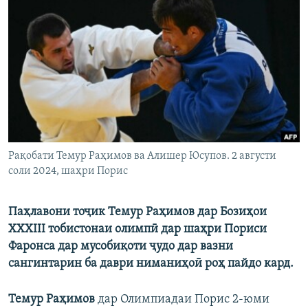
ГУЗОРИШҲОИ РАДИОӢ
Русский
ПАЙГИРӢ КУНЕД
Ҳамаи сомонаҳои RFE/RL
Рақобати Темур Раҳимов ва Алишер Юсупов. 2 августи
соли 2024, шаҳри Порис
Паҳлавони тоҷик Темур Раҳимов дар Бозиҳои
XXXIII тобистонаи олимпӣ дар шаҳри Пориси
Фаронса дар мусобиқоти ҷудо дар вазни
сангинтарин ба даври ниманиҳоӣ роҳ пайдо кард.
Темур Раҳимов
дар Олимпиадаи Порис 2-юми