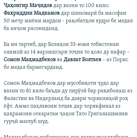
Ҷаҳонгир Маҷидов
дар вазни то 100 кило;
Фахриддин Мадкамов
дар шиноварӣ ба масофаи
50 метр миёни мардон - рақобатҳои худро бе медал
ба анҷом расониданд.
Ба ин тартиб, дар Бозиҳои 33-юми тобистонаи
олимпӣ аз 14 варзишгари тоҷик то ҳоло ду нафар –
Сомон Маҳмадбеков
ва
Давлат Болтаев
– аз Порис
бо медал бармегарданд.
Сомон Маҳмадбеков дар мусобиқоти ҷудо дар
вазни то 81 кило баъди ду пирӯзӣ бар рақибонаш аз
Фаластин ва Нидерланд ба даври чорякниҳоӣ роҳ
ёфт. Аммо паҳлавони тоҷик дар чорякфинал аз
қаҳрамони секаратаи ҷаҳон Тато Григалашвилии
гурҷӣ мағлуб шуд.