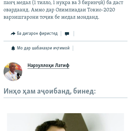
панҷ медал (1 тилло, 1 нуқра ва 3 биринҷӣ) ба даст
овардаанд. Аммо дар Олимпиадаи Токио-2020
варзишгарони тоҷик бе медал монданд.
Ба дигарон фиристед
Мо дар шабакаҳои иҷтимоӣ
Нарзуллоҳи Латиф
Инҳо ҳам аҷоибанд, бинед: