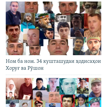
Ном ба ном. 34 кушташудаи ҳодисаҳои
Хоруғ ва Рӯшон