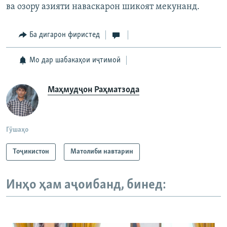
ва озору азияти наваскарон шикоят мекунанд.
Ба дигарон фиристед
Мо дар шабакаҳои иҷтимоӣ
Маҳмудҷон Раҳматзода
Гӯшаҳо
Тоҷикистон
Матолиби навтарин
Инҳо ҳам аҷоибанд, бинед: