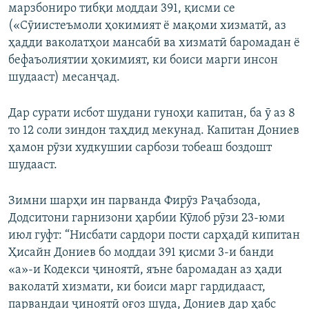
марзбониро тибқи моддаи 391, қисми се
(«Сӯиистеъмоли ҳокимият ё мақоми хизматӣ, аз
ҳадди ваколатҳои мансабӣ ва хизматӣ баромадан ё
бефаъолиятии ҳокимият, ки боиси марги инсон
шудааст) месанҷад.
Дар сурати исбот шудани гуноҳи капитан, ба ӯ аз 8
то 12 соли зиндон таҳдид мекунад. Капитан Дониев
ҳамон рӯзи худкушии сарбози тобеаш боздошт
шудааст.
Зимни шарҳи ин парванда Фирӯз Раҷабзода,
Додситони гарнизони ҳарбии Кӯлоб рӯзи 23-юми
июл гуфт: “Нисбати сардори пости сарҳадӣ кипитан
Ҳисайн Дониев бо моддаи 391 қисми 3-и банди
«а»-и Кодекси ҷиноятӣ, яъне баромадан аз ҳади
ваколатӣ хизмати, ки боиси марг гардидааст,
парвандаи ҷиноятӣ оғоз шуда, Дониев дар ҳабс