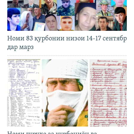
Номи 83 қурбонии низои 14-17 сентябр
дар марз