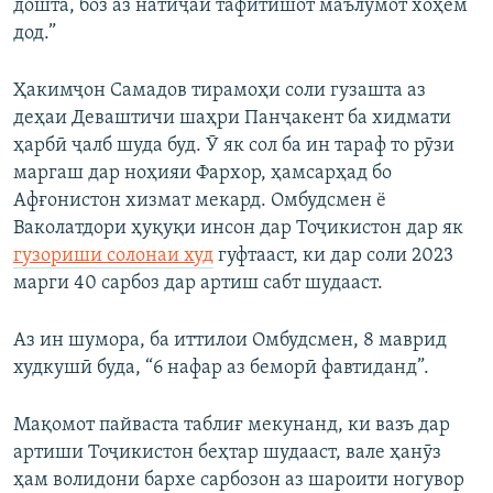
дошта, боз аз натиҷаи тафитишот маълумот хоҳем
дод.”
Ҳакимҷон Самадов тирамоҳи соли гузашта аз
деҳаи Деваштичи шаҳри Панҷакент ба хидмати
ҳарбӣ ҷалб шуда буд. Ӯ як сол ба ин тараф то рӯзи
маргаш дар ноҳияи Фархор, ҳамсарҳад бо
Афғонистон хизмат мекард. Омбудсмен ё
Ваколатдори ҳуқуқи инсон дар Тоҷикистон дар як
гузориши солонаи худ
гуфтааст, ки дар соли 2023
марги 40 сарбоз дар артиш сабт шудааст.
Аз ин шумора, ба иттилои Омбудсмен, 8 маврид
худкушӣ буда, “6 нафар аз беморӣ фавтиданд”.
Мақомот пайваста таблиғ мекунанд, ки вазъ дар
артиши Тоҷикистон беҳтар шудааст, вале ҳанӯз
ҳам волидони бархе сарбозон аз шароити ногувор