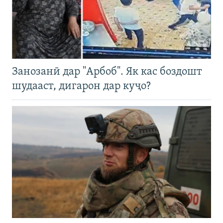
Занозанӣ дар "Арбоб". Як кас боздошт
шудааст, дигарон дар куҷо?