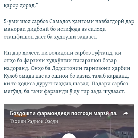
қарор дорад.”
5-уми июл сарбоз Самадов ҳангоми навбатдорӣ дар
манораи дидбонӣ бо истифода аз силоҳи
оташфишон даст ба худкушӣ задааст.
Ин дар ҳолест, ки волидони сарбоз гуфтанд, ки
онҳо ба фарзияи худкӯшии писарашон бовар
надоранд. Онҳо ба Додситонии гарнизони ҳарбии
Кӯлоб омада пас аз ошноӣ бо қазия талаб карданд,
ки то ҳодиса дуруст таҳқиқ шавад. Падари сарбоз
мегӯяд, ба тани фарзанди ӯ ду тир зада шудааст.
Боздошти фармондеҳи посгоҳи марзӣ пас аз худкушии марзбони ҷавон
Таҳияи
Радиои Озодӣ
Феълан кор намекунад