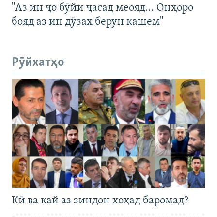
"Аз ин ҷо бӯйи ҷасад меояд… Онҳоро
бояд аз ин дӯзах берун кашем"
Рӯйхатҳо
Кӣ ва кай аз зиндон хоҳад баромад?