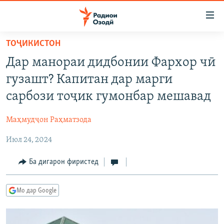
Пайвандҳои
дастрасӣ
Ҷаҳиш
ТОҶИКИСТОН
ба
ГӮШАҲО
Дар манораи дидбонии Фархор чӣ
мояи
ГАПИ ОЗОД
СИЁСАТ
аслӣ
гузашт? Капитан дар марги
РӮЗГОРИ МУҲОҶИР
Ҷаҳиш
ИҚТИСОД
сарбози тоҷик гумонбар мешавад
ба
САЛОМ, ХОҲАР
ҶОМЕА
феҳристи
Маҳмудҷон Раҳматзода
ТАҲҚИҚОТ
ҚАЗИЯИ "КРОКУС"
аслӣ
Ҷаҳиш
Июл 24, 2024
ҶАНГ ДАР УКРАИНА
ОСИЁИ МАРКАЗӢ
ба
НАЗАРИ МАРДУМ
ФАРҲАНГ
Ба дигарон фиристед
ҷустор
ЧАНДРАСОНАӢ
МЕҲМОНИ ОЗОДӢ
БЛОГИСТОН
Мо дар Google
РӮЙХАТҲО
ВАРЗИШ
ОЗОДӢ ОНЛАЙН
ВИДЕО
КИТОБҲОИ ОЗОДӢ
НИГОРИСТОН