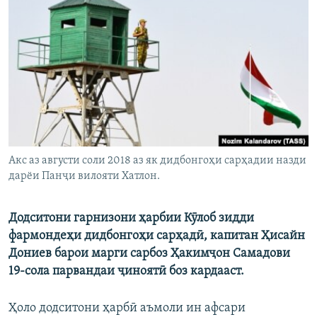
ГУЗОРИШҲОИ РАДИОӢ
Русский
ПАЙГИРӢ КУНЕД
Ҳамаи сомонаҳои RFE/RL
Акс аз августи соли 2018 аз як дидбонгоҳи сарҳадии назди
дарёи Панҷи вилояти Хатлон.
Додситони гарнизони ҳарбии Кӯлоб зидди
фармондеҳи дидбонгоҳи сарҳадӣ, капитан Ҳисайн
Дониев барои марги сарбоз Ҳакимҷон Самадови
19-сола парвандаи ҷиноятӣ боз кардааст.
Ҳоло додситони ҳарбӣ аъмоли ин афсари