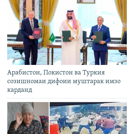
Арабистон, Покистон ва Туркия
созишномаи дифоии муштарак имзо
карданд