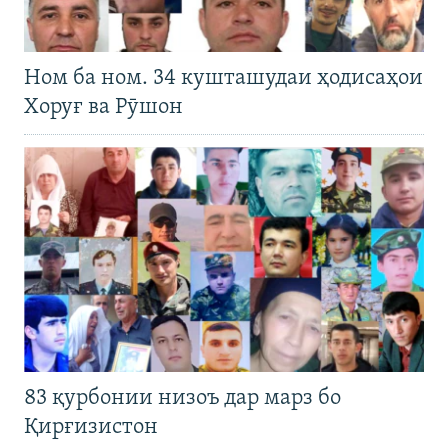
Ном ба ном. 34 кушташудаи ҳодисаҳои
Хоруғ ва Рӯшон
83 қурбонии низоъ дар марз бо
Қирғизистон