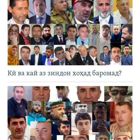
Кӣ ва кай аз зиндон хоҳад баромад?