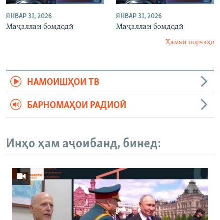
ЯНВАР 31, 2026
ЯНВАР 31, 2026
Маҷаллаи бомдодӣ
Маҷаллаи бомдодӣ
Ҳамаи порчаҳо
НАМОИШҲОИ ТВ
БАРНОМАҲОИ РАДИОӢ
Инҳо ҳам аҷоибанд, бинед: