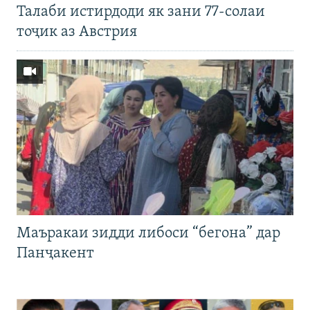
Талаби истирдоди як зани 77-солаи
тоҷик аз Австрия
Маъракаи зидди либоси “бегона” дар
Панҷакент