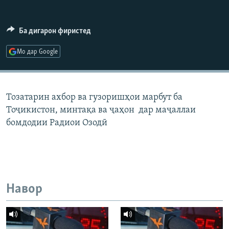
ГУЗОРИШҲОИ РАДИОӢ
Русский
Ба дигарон фиристед
ПАЙГИРӢ КУНЕД
Мо дар Google
Тозатарин ахбор ва гузоришҳои марбут ба
Тоҷикистон, минтақа ва ҷаҳон дар маҷаллаи
Ҳамаи сомонаҳои RFE/RL
бомдодии Радиои Озодӣ
Навор