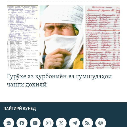
Гурӯҳе аз қурбониён ва гумшудаҳои
ҷанги дохилӣ
ПАЙГИРӢ КУНЕД