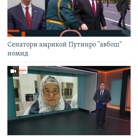
Cенатори амрикоӣ Путинро "авбош"
номид