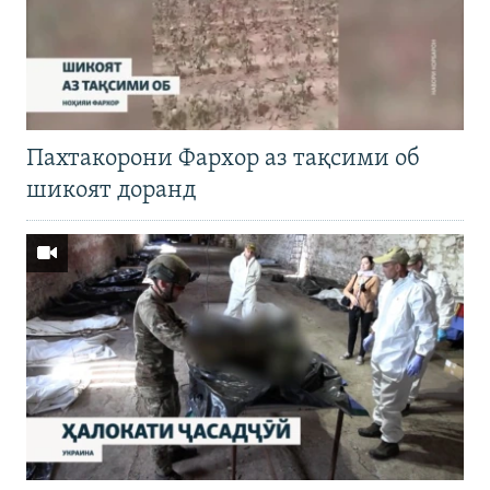
Пахтакорони Фархор аз тақсими об
шикоят доранд