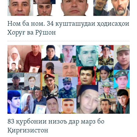
Ном ба ном. 34 кушташудаи ҳодисаҳои
Хоруғ ва Рӯшон
83 қурбонии низоъ дар марз бо
Қирғизистон