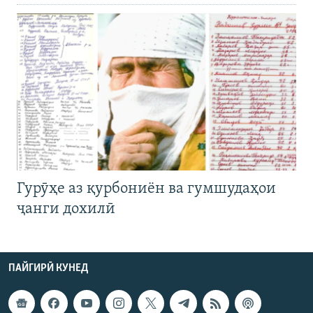
Гурӯҳе аз қурбониён ва гумшудаҳои
ҷанги дохилӣ
ПАЙГИРӢ КУНЕД