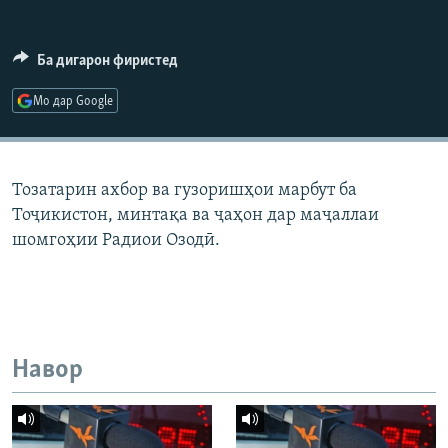
ГУЗОРИШҲОИ РАДИОӢ
Русский
Ба дигарон фиристед
ПАЙГИРӢ КУНЕД
Мо дар Google
Тозатарин ахбор ва гузоришҳои марбут ба
Тоҷикистон, минтақа ва ҷаҳон дар маҷаллаи
Ҳамаи сомонаҳои RFE/RL
шомгоҳии Радиои Озодӣ.
Навор