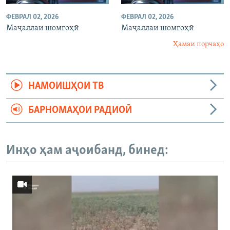
ФЕВРАЛ 02, 2026
ФЕВРАЛ 02, 2026
Маҷаллаи шомгоҳӣ
Маҷаллаи шомгоҳӣ
Ҳамаи порчаҳо
НАМОИШҲОИ ТВ
БАРНОМАҲОИ РАДИОӢ
Инҳо ҳам аҷоибанд, бинед: