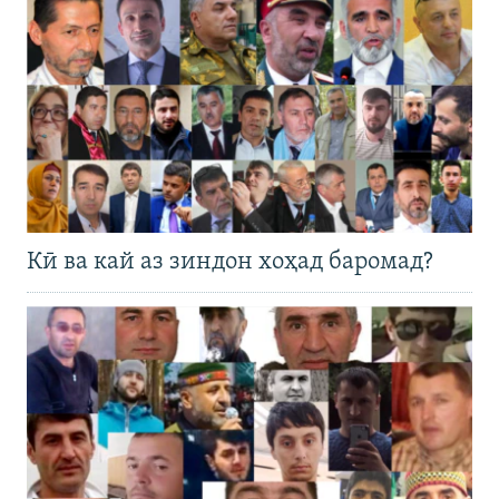
Кӣ ва кай аз зиндон хоҳад баромад?