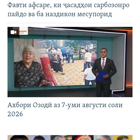
Фавти афсаре, ки ҷасадҳои сарбозонро
пайдо ва ба наздикон месупорид
Ахбори Озодӣ аз 7-уми августи соли
2026