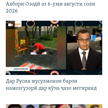
Ахбори Озодӣ аз 6-уми августи соли
2026
Дар Русия мусулмонон барои
намозгузорӣ дар кӯча ҷазо мегиранд