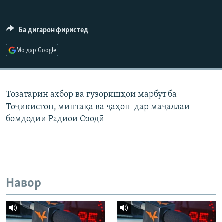
ГУЗОРИШҲОИ РАДИОӢ
Русский
Ба дигарон фиристед
ПАЙГИРӢ КУНЕД
Мо дар Google
Тозатарин ахбор ва гузоришҳои марбут ба
Тоҷикистон, минтақа ва ҷаҳон дар маҷаллаи
Ҳамаи сомонаҳои RFE/RL
бомдодии Радиои Озодӣ
Навор