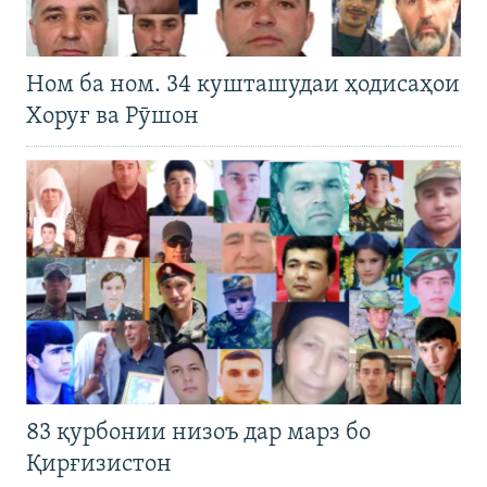
Ном ба ном. 34 кушташудаи ҳодисаҳои
Хоруғ ва Рӯшон
83 қурбонии низоъ дар марз бо
Қирғизистон