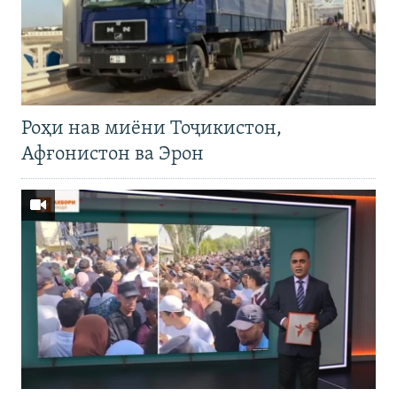
Роҳи нав миёни Тоҷикистон,
Афғонистон ва Эрон