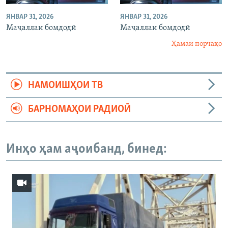
ЯНВАР 31, 2026
ЯНВАР 31, 2026
Маҷаллаи бомдодӣ
Маҷаллаи бомдодӣ
Ҳамаи порчаҳо
НАМОИШҲОИ ТВ
БАРНОМАҲОИ РАДИОӢ
Инҳо ҳам аҷоибанд, бинед: