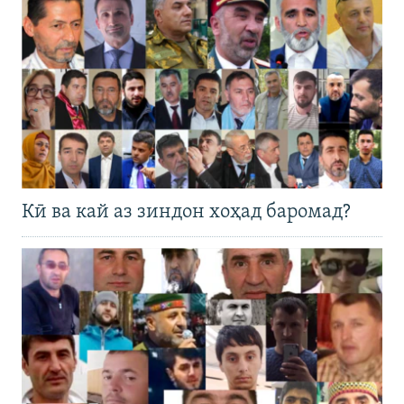
Кӣ ва кай аз зиндон хоҳад баромад?