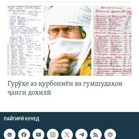
Гурӯҳе аз қурбониён ва гумшудаҳои
ҷанги дохилӣ
ПАЙГИРӢ КУНЕД