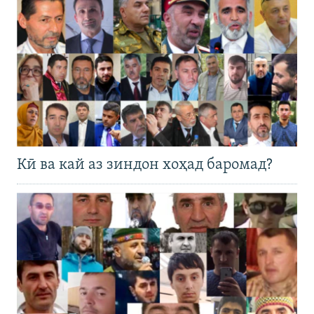
Кӣ ва кай аз зиндон хоҳад баромад?