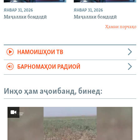
ЯНВАР 31, 2026
ЯНВАР 31, 2026
Маҷаллаи бомдодӣ
Маҷаллаи бомдодӣ
Ҳамаи порчаҳо
НАМОИШҲОИ ТВ
БАРНОМАҲОИ РАДИОӢ
Инҳо ҳам аҷоибанд, бинед: