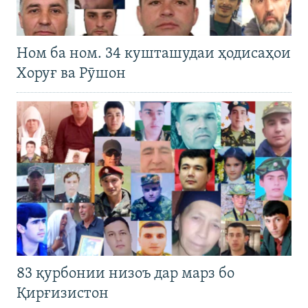
Ном ба ном. 34 кушташудаи ҳодисаҳои
Хоруғ ва Рӯшон
83 қурбонии низоъ дар марз бо
Қирғизистон