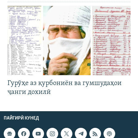
Гурӯҳе аз қурбониён ва гумшудаҳои
ҷанги дохилӣ
ПАЙГИРӢ КУНЕД