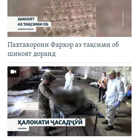
Пахтакорони Фархор аз тақсими об
шикоят доранд