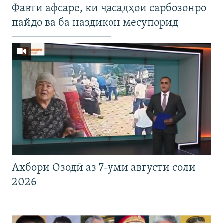
Фавти афсаре, ки ҷасадҳои сарбозонро
пайдо ва ба наздикон месупорид
Ахбори Озодӣ аз 7-уми августи соли
2026