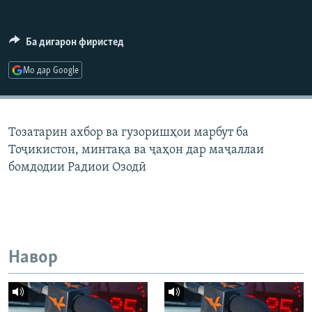
ГУЗОРИШҲОИ РАДИОӢ
Русский
Ба дигарон фиристед
ПАЙГИРӢ КУНЕД
Мо дар Google
Тозатарин ахбор ва гузоришҳои марбут ба
Тоҷикистон, минтақа ва ҷаҳон дар маҷаллаи
Ҳамаи сомонаҳои RFE/RL
бомдодии Радиои Озодӣ
Навор