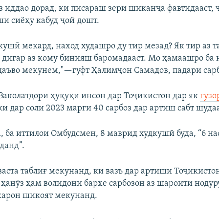
з иддао дорад, ки писараш зери шиканҷа фавтидааст, 
и сиёҳу кабуд ҷой дошт.
кушӣ мекард, наход худашро ду тир мезад? Як тир аз 
и дигар аз кому бинияш баромадааст. Мо ҳамаашро ба 
даъво мекунем,"—гуфт Ҳалимҷон Самадов, падари сарб
Ваколатдори ҳуқуқи инсон дар Тоҷикистон дар як
гузо
ки дар соли 2023 марги 40 сарбоз дар артиш сабт шудаа
, ба иттилои Омбудсмен, 8 маврид худкушӣ буда, “6 на
данд”.
аста таблиғ мекунанд, ки вазъ дар артиши Тоҷикисто
 ҳанӯз ҳам волидони бархе сарбозон аз шароити нодуру
карон шикоят мекунанд.