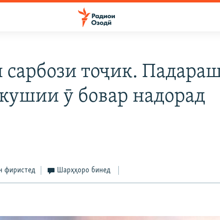
 сарбози тоҷик. Падараш
дкушии ӯ бовар надорад
н фиристед
Шарҳҳоро бинед