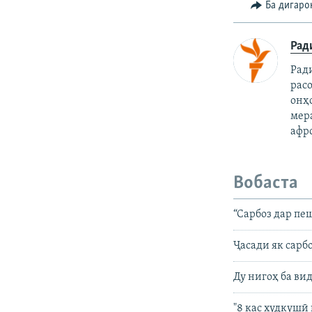
Ба дигаро
Рад
Рад
рас
онҳ
мер
афр
Вобаста
“Сарбоз дар пе
Ҷасади як сарб
Ду нигоҳ ба ви
"8 кас худкушӣ