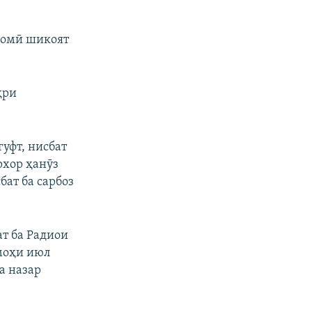
изомӣ шикоят
ҳри
уфт, нисбат
рхор ҳанӯз
бат ба сарбоз
т ба Радиои
 моҳи июл
а назар