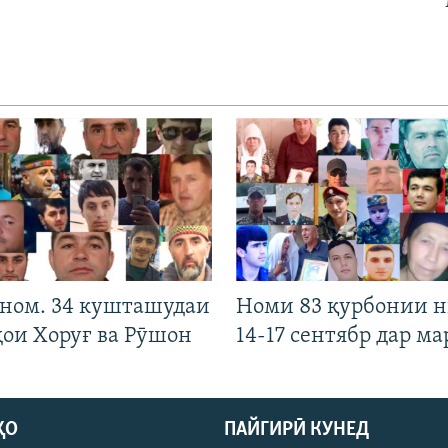
 ном. 34 кушташудаи
Номи 83 қурбонии 
ҳои Хоруғ ва Рӯшон
14-17 сентябр дар ма
ҲО
ПАЙГИРӢ КУНЕД