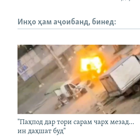
Инҳо ҳам аҷоибанд, бинед:
"Паҳпод дар тори сарам чарх мезад…
ин даҳшат буд"