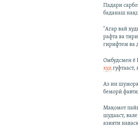
Падари сарбо
баданаш нақш
"Агар вай худ
рафта ва тир
гирифтем ва 
Омбудсмен ё 
худ
гуфтааст, 
Аз ин шумора
беморӣ фавти
Мақомот пайв
шудааст, вале
азияти навас