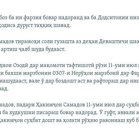
боз ба ин фарзия бовар надоранд ва ба Додситонии н
ҳодиса дуруст таҳқиқ шавад.
адов тирамоҳи соли гузашта аз деҳаи Деваштичи ша
 артиш ҷалб шуда будааст.
диои Озодӣ дар мақомоти тафтишотӣ рӯзи 11-уми июл г
и бахши марзбонии 0307-и Нерӯҳои марзбонӣ дар Фа
нашудааст, вале ӯ дар боздошт аст ва рафтораш дар нис
ад.
адов, падари Ҳакимҷон Самадов 11-уми июл дар суҳба
и ба худкушии писараш бовар надорад. Ӯ гуфт, аввали
Ҳакимҷон суҳбат дошт ва ҳолати рӯҳию равониаш хуб б