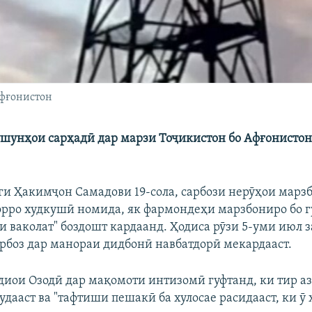
Афғонистон
ушунҳои сарҳадӣ дар марзи Тоҷикистон бо Афғонистон 
и Ҳакимҷон Самадови 19-сола, сарбози нерӯҳои марз
рро худкушӣ номида, як фармондеҳи марзбониро бо г
и ваколат" боздошт кардаанд. Ҳодиса рӯзи 5-уми июл 
сарбоз дар манораи дидбонӣ навбатдорӣ мекардааст.
диои Озодӣ дар мақомоти интизомӣ гуфтанд, ки тир а
удааст ва "тафтиши пешакӣ ба хулосае расидааст, ки ӯ