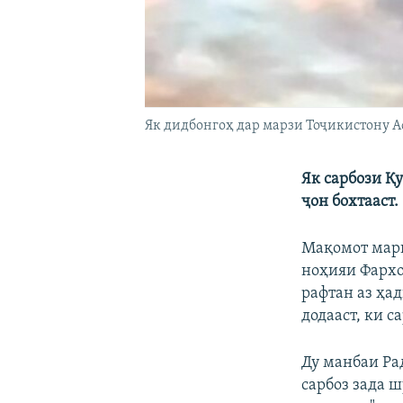
Як дидбонгоҳ дар марзи Тоҷикистону 
Як сарбози Қ
ҷон бохтааст.
Мақомот марг
ноҳияи Фархо
рафтан аз ҳад
додааст, ки 
Ду манбаи Ра
сарбоз зада ш