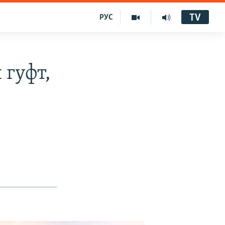
TV
РУС
 гуфт,