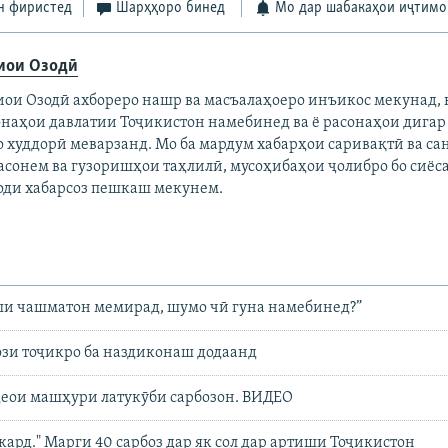
н фиристед
Шарҳҳоро бинед
Мо дар шабакаҳои иҷтимо
иои Озодӣ
иои Озодӣ ахбореро нашр ва масъалаҳоеро инъикос мекунад, 
онаҳои давлатии Тоҷикистон намебинед ва ё расонаҳои дигар
о худдорӣ меварзанд. Мо ба мардум хабарҳои саривақтӣ ва с
асонем ва гузоришҳои таҳлилӣ, мусоҳибаҳои ҷолибро бо сиёс
оди хабарсоз пешкаш мекунем.
ши чашматон мемирад, шумо чӣ гуна намебинед?”
ози тоҷикро ба наздиконаш додаанд
деои машҳури латукӯби сарбозон. ВИДЕО
 кард." Марги 40 сарбоз дар як сол дар артиши Тоҷикистон