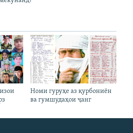
мекунанд?
низои
Номи гуруҳе аз қурбониён
рз
ва гумшудаҳои ҷанг