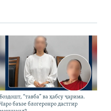
Боздошт, “тавба” ва ҳабсу ҷарима.
Чаро баъзе блогеронро дастгир