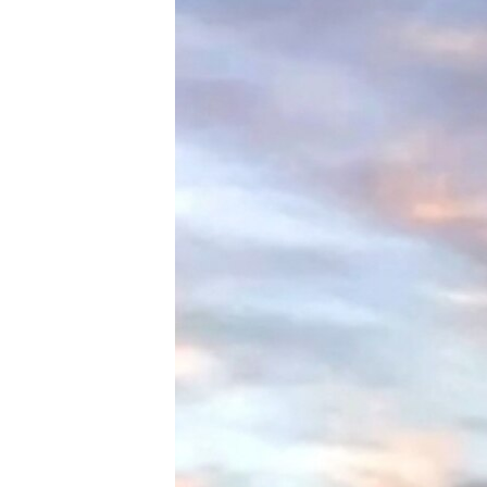
ГУЗОРИШҲОИ РАДИОӢ