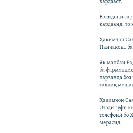
кардааст."
Волидони сар
кардаанд, то 
Ҳакимҷон Сам
Панҷакент ба
Як манбаи Ра
ба фармондеҳ
парванда боз 
таҳқиқ мешав
Ҳалимҷон Сам
Озодӣ гуфт, к
телефонӣ бо 
мерасид.