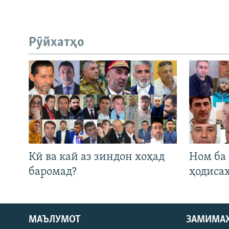
Рӯйхатҳо
Кӣ ва кай аз зиндон хоҳад
Ном ба
баромад?
ҳодиса
МАЪЛУМОТ
ЗАМИМА
Русский