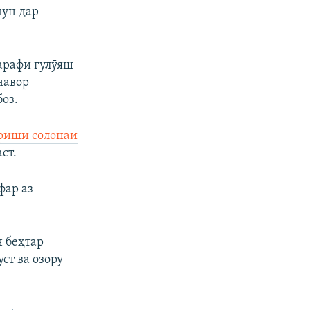
чун дар
тарафи гулӯяш
навор
оз.
риши солонаи
ст.
фар аз
н беҳтар
ст ва озору