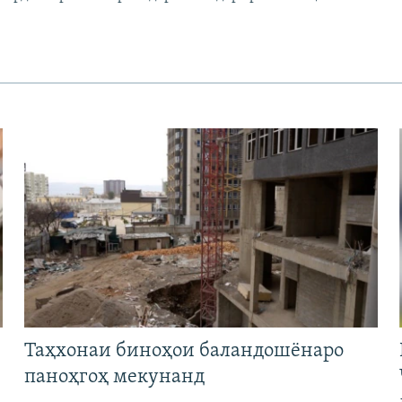
Таҳхонаи биноҳои баландошёнаро
паноҳгоҳ мекунанд