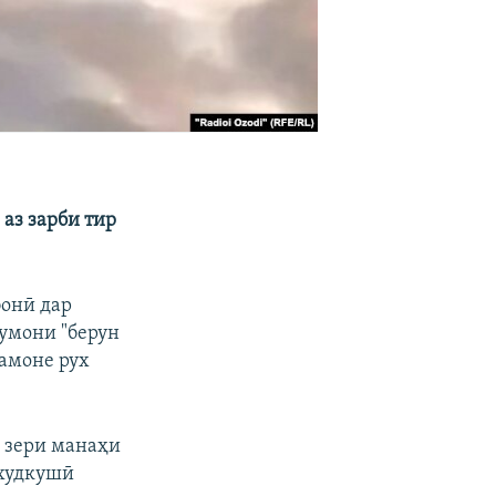
аз зарби тир
бонӣ дар
умони "берун
замоне рух
з зери манаҳи
 худкушӣ