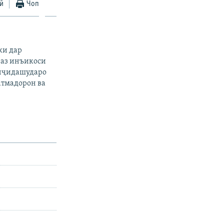
ӣ
Чоп
ки дар
 аз инъикоси
анҷидашударо
атмадорон ва