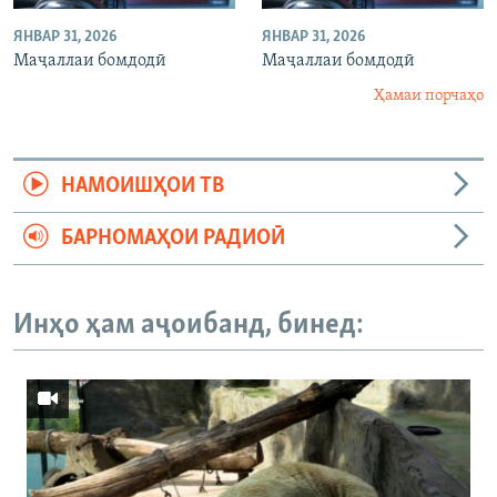
ЯНВАР 31, 2026
ЯНВАР 31, 2026
Маҷаллаи бомдодӣ
Маҷаллаи бомдодӣ
Ҳамаи порчаҳо
НАМОИШҲОИ ТВ
БАРНОМАҲОИ РАДИОӢ
Инҳо ҳам аҷоибанд, бинед: