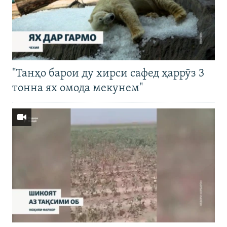
"Танҳо барои ду хирси сафед ҳаррӯз 3
тонна ях омода мекунем"