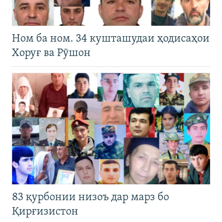
Ном ба ном. 34 кушташудаи ҳодисаҳои
Хоруғ ва Рӯшон
83 қурбонии низоъ дар марз бо
Қирғизистон