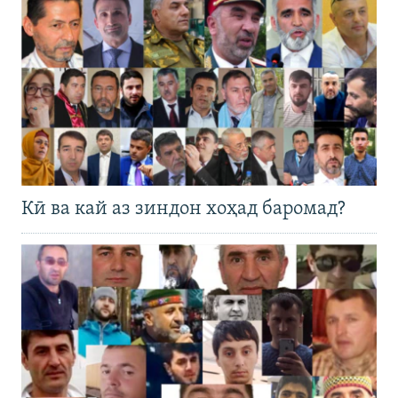
Кӣ ва кай аз зиндон хоҳад баромад?