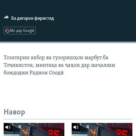
ГУЗОРИШҲОИ РАДИОӢ
Русский
Ба дигарон фиристед
ПАЙГИРӢ КУНЕД
Мо дар Google
Тозатарин ахбор ва гузоришҳои марбут ба
Тоҷикистон, минтақа ва ҷаҳон дар маҷаллаи
Ҳамаи сомонаҳои RFE/RL
бомдодии Радиои Озодӣ
Навор