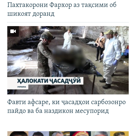
Пахтакорони Фархор аз тақсими об
шикоят доранд
Фавти афсаре, ки ҷасадҳои сарбозонро
пайдо ва ба наздикон месупорид