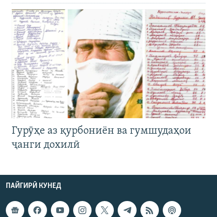
Гурӯҳе аз қурбониён ва гумшудаҳои
ҷанги дохилӣ
ПАЙГИРӢ КУНЕД